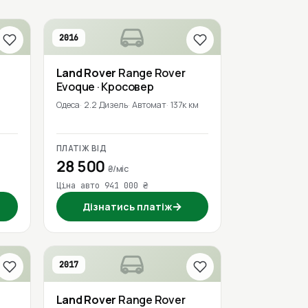
2016
Land Rover
Range Rover
Evoque
· Кросовер
Одеса
2.2 Дизель
Автомат
137к км
ПЛАТІЖ ВІД
28 500
₴/міс
Ціна авто 941 000 ₴
→
Дізнатись платіж
2017
Land Rover
Range Rover