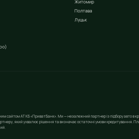
Житомир
Полтава
Луцьк
ро)
йним сайтом АТ КБ «ПриватБанк». Ми — незалежний партнер із підбору авто в кр
ртнеру, який ухвалює рішення та визначає остаточні умови кредитування. Пла
ий.