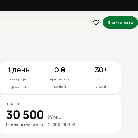
Знайти авто
1 день
0 ₴
30+
попереднє
прихованих
міст
рішення
комісій
видачі
ПЛАТІЖ
30 500
₴/міс
Повна ціна авто: 1 008 000 ₴