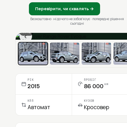
Перевірити, чи схвалять →
Безкоштовно · ні до чого не зобовʼязує · попереднє рішення
сьогодні
1 / 13
‹
Ціна в місяць
РІК
ПРОБІГ
км
2015
86 000
КПП
КУЗОВ
Автомат
Кросовер