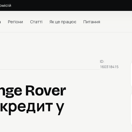
омісій
а
Регіони
Статті
Як це працює
Питання
ID:
160318415
nge Rover
 кредит у