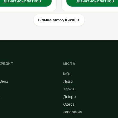
→
→
Дізнатись платіж
Дізнатись платіж
Більше авто у Києві →
КРЕДИТ
МІСТА
Київ
Benz
Львів
Харків
n
Дніпро
Одеса
Запоріжжя