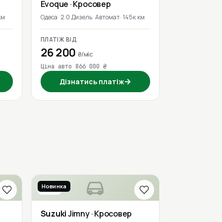
Evoque
· Кросовер
км
Одеса
2.0 Дизель
Автомат
145к км
ПЛАТІЖ ВІД
26 200
₴/міс
Ціна авто 866 000 ₴
→
Дізнатись платіж
Новинка
2019
Suzuki
Jimny
· Кросовер