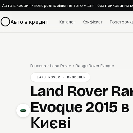
Авто в кредит · попереднє рішення того ж дня · без прихованих к
Авто
в
кредит
Каталог
Конфіскат
Розстрочк
Головна
›
Land Rover
›
Range Rover Evoque
LAND ROVER · КРОСОВЕР
Land Rover Ra
Evoque 2015
в
Києві