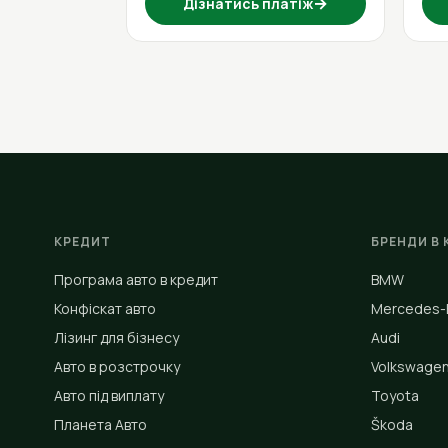
→
Дізнатись платіж
КРЕДИТ
БРЕНДИ В 
Програма авто в кредит
BMW
Конфіскат авто
Mercedes-
Лізинг для бізнесу
Audi
Авто в розстрочку
Volkswage
Авто під виплату
Toyota
Планета Авто
Škoda