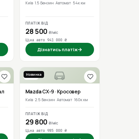
Київ
1.5 Бензин
Автомат
54к км
ПЛАТІЖ ВІД
28 500
₴/міс
Ціна авто 941 000 ₴
→
Дізнатись платіж
Новинка
2020
ал
Mazda
CX-9
· Кросовер
Київ
2.5 Бензин
Автомат
160к км
ПЛАТІЖ ВІД
29 800
₴/міс
Ціна авто 985 000 ₴