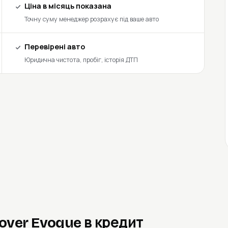
Ціна в місяць показана
Точну суму менеджер розрахує під ваше авто
Перевірені авто
Юридична чистота, пробіг, історія ДТП
Rover Evoque в кредит