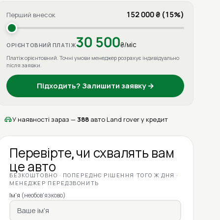
152 000 ₴ (15%)
Перший внесок
30 500
₴/міс
ОРІЄНТОВНИЙ ПЛАТІЖ
Платіж орієнтовний. Точні умови менеджер розрахує індивідуально
після заявки.
Підходить? Залишити заявку →
У наявності зараз —
388
авто Land rover у кредит
Перевірте, чи схвалять вам
це авто
БЕЗКОШТОВНО · ПОПЕРЕДНЄ РІШЕННЯ ТОГО Ж ДНЯ ·
МЕНЕДЖЕР ПЕРЕДЗВОНИТЬ
Ім'я
(необов'язково)