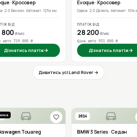
oque
· Кросовер
Evoque
· Кросовер
са
2.0 Бензин
Автомат
125к км
Одеса
2.0 Дизель
Автомат
101к 
ТІЖ ВІД
ПЛАТІЖ ВІД
 800
28 200
₴/міс
₴/міс
а авто 719 000 ₴
Ціна авто 931 000 ₴
→
→
Дізнатись платіж
Дізнатись платіж
Дивитись усі Land Rover →
инка
9
2014
евірено
lkswagen
Touareg
BMW
3 Series
· Седан