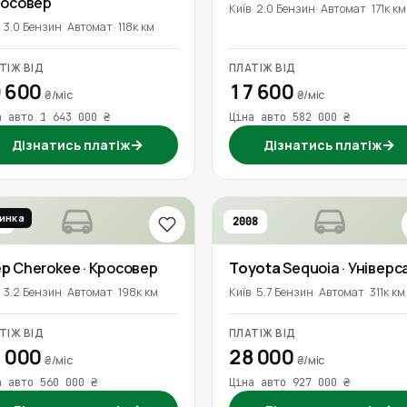
росовер
Київ
2.0 Бензин
Автомат
171к км
3.0 Бензин
Автомат
118к км
ТІЖ ВІД
ПЛАТІЖ ВІД
 600
17 600
₴/міс
₴/міс
а авто 1 643 000 ₴
Ціна авто 582 000 ₴
→
→
Дізнатись платіж
Дізнатись платіж
инка
6
2008
ep
Cherokee
· Кросовер
Toyota
Sequoia
· Універс
3.2 Бензин
Автомат
198к км
Київ
5.7 Бензин
Автомат
311к км
ТІЖ ВІД
ПЛАТІЖ ВІД
 000
28 000
₴/міс
₴/міс
а авто 560 000 ₴
Ціна авто 927 000 ₴