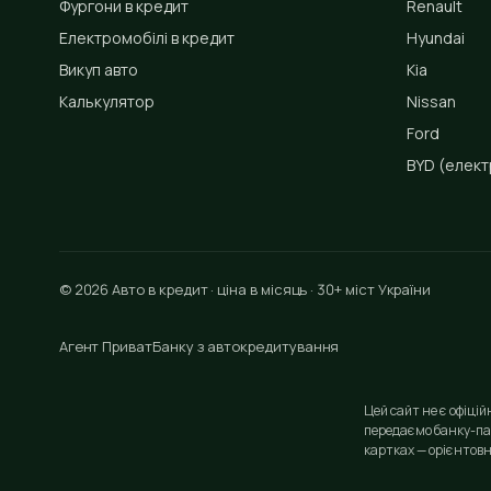
Фургони в кредит
Renault
Електромобілі в кредит
Hyundai
Викуп авто
Kia
Калькулятор
Nissan
Ford
BYD
(елект
© 2026 Авто в кредит · ціна в місяць · 30+ міст України
Агент ПриватБанку з автокредитування
Цей сайт не є офіці
передаємо банку-па
картках — орієнтовн