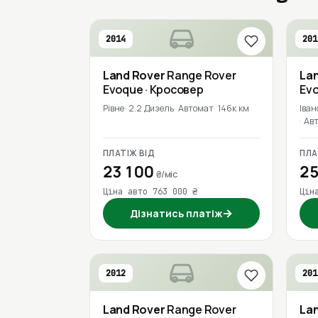
2014
201
Land Rover
Range Rover
La
Evoque
· Кросовер
Ev
Рівне
2.2 Дизель
Автомат
146к км
Іван
Ав
ПЛАТІЖ ВІД
ПЛА
23 100
25
₴/міс
Ціна авто 763 000 ₴
Цін
→
Дізнатись платіж
2012
201
Land Rover
Range Rover
La