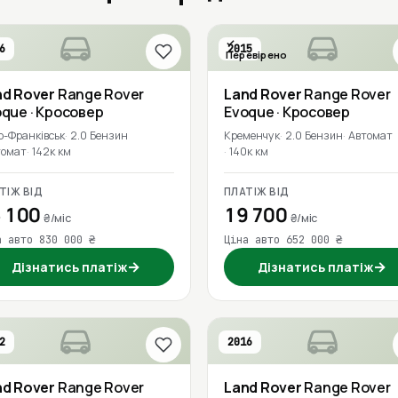
6
2015
Перевірено
nd Rover
Range Rover
Land Rover
Range Rover
oque
· Кросовер
Evoque
· Кросовер
о-Франківськ
2.0 Бензин
Кременчук
2.0 Бензин
Автомат
томат
142к км
140к км
ТІЖ ВІД
ПЛАТІЖ ВІД
 100
19 700
₴/міс
₴/міс
а авто 830 000 ₴
Ціна авто 652 000 ₴
→
→
Дізнатись платіж
Дізнатись платіж
2
2016
nd Rover
Range Rover
Land Rover
Range Rover