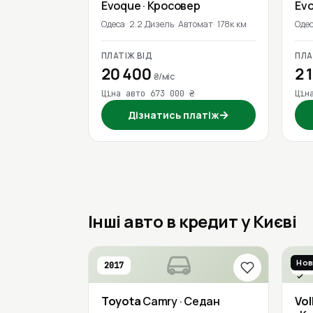
Evoque
· Кросовер
Ev
Одеса
2.2 Дизель
Автомат
178к км
Оде
ПЛАТІЖ ВІД
ПЛА
20 400
21
₴/міс
Ціна авто 673 000 ₴
Цін
→
Дізнатись платіж
Інші авто в кредит у Києві
Нов
2017
201
Пер
Toyota
Camry
· Седан
Vo