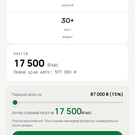
комісій
30+
міст
видачі
ПЛАТІЖ
17 500
₴/міс
Повна ціна авто: 577 000 ₴
87 000 ₴ (15%)
Перший внесок
17 500
₴/міс
ОРІЄНТОВНИЙ ПЛАТІЖ
Платіж орієнтовний. Точні умови менеджер розрахує індивідуально
після заявки.