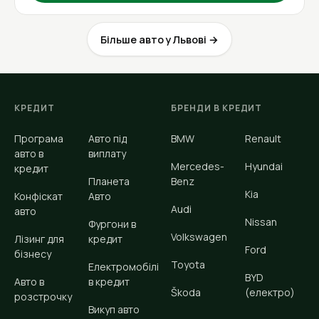
Більше авто у Львові →
КРЕДИТ
БРЕНДИ В КРЕДИТ
Програма
Авто під
BMW
Renault
авто в
виплату
Mercedes-
Hyundai
кредит
Планета
Benz
Kia
Конфіскат
Авто
Audi
авто
Nissan
Фургони в
Volkswagen
Лізинг для
кредит
Ford
бізнесу
Toyota
Електромобілі
BYD
Авто в
в кредит
Škoda
(електро)
розстрочку
Викуп авто