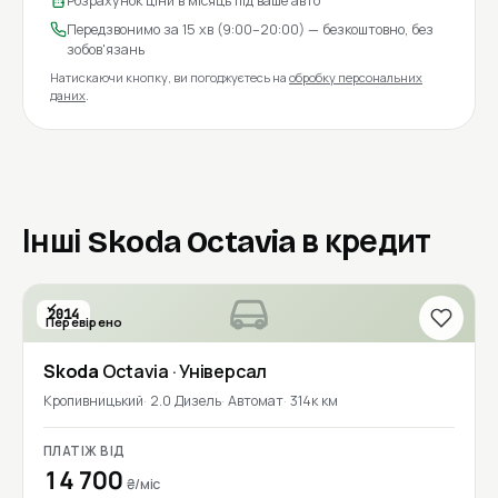
Розрахунок ціни в місяць під ваше авто
Передзвонимо за 15 хв (9:00–20:00) — безкоштовно, без
зобов'язань
Натискаючи кнопку, ви погоджуєтесь на
обробку персональних
даних
.
Інші Skoda Octavia в кредит
2014
Перевірено
Skoda
Octavia
· Універсал
Кропивницький
2.0 Дизель
Автомат
314к км
ПЛАТІЖ ВІД
14 700
₴/міс