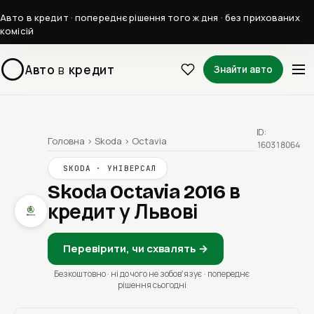
Авто в кредит · попереднє рішення того ж дня · без прихованих
комісій
Авто
в
кредит
Знайти авто
ID:
Головна
›
Skoda
›
Octavia
160318064
SKODA · УНІВЕРСАЛ
Skoda Octavia 2016
в
кредит у Львові
Перевірити, чи схвалять →
Безкоштовно · ні до чого не зобовʼязує · попереднє
рішення сьогодні
1 / 1