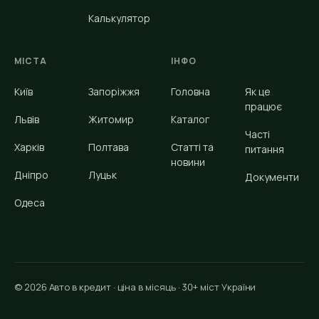
Калькулятор
МІСТА
ІНФО
Київ
Запоріжжя
Головна
Як це
працює
Львів
Житомир
Каталог
Часті
Харків
Полтава
Статті та
питання
новини
Дніпро
Луцьк
Документи
Одеса
© 2026 Авто в кредит · ціна в місяць · 30+ міст України