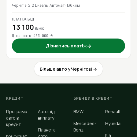
Чернігів
2.2 Дизель
Автомат
136к км
ПЛАТІЖ ВІД
13 100
₴/міс
Ціна авто 433 000 ₴
Дізнатись платіж
→
Більше авто у Чернігові →
КРЕДИТ
БРЕНДИ В КРЕДИТ
Програма
Авто під
BMW
Renault
авто в
виплату
Mercedes-
Hyundai
кредит
Планета
Benz
Kia
Конфіскат
Авто