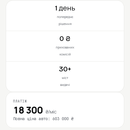
1 день
попереднє
рішення
0 ₴
прихованих
комісій
30+
міст
видачі
ПЛАТІЖ
18 300
₴/міс
Повна ціна авто: 603 000 ₴