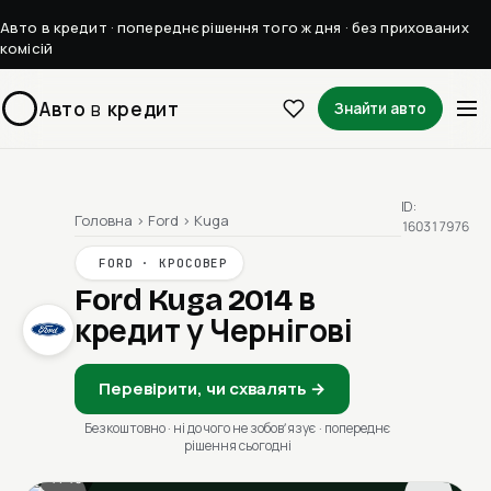
Авто в кредит · попереднє рішення того ж дня · без прихованих
комісій
Авто
в
кредит
Знайти авто
ID:
Головна
›
Ford
›
Kuga
160317976
FORD · КРОСОВЕР
Ford Kuga 2014
в
кредит у Чернігові
Перевірити, чи схвалять →
Безкоштовно · ні до чого не зобовʼязує · попереднє
рішення сьогодні
1 / 13