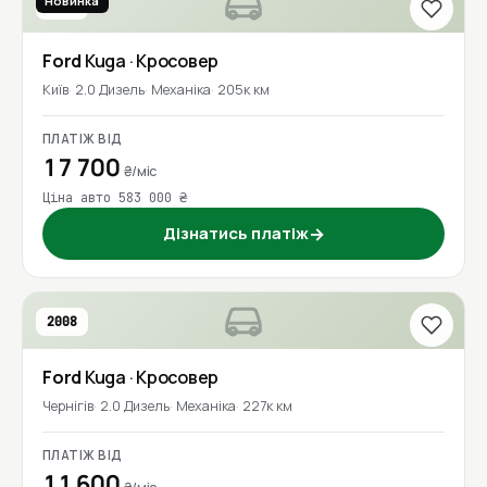
Новинка
2016
Ford
Kuga
· Кросовер
Київ
2.0 Дизель
Механіка
205к км
ПЛАТІЖ ВІД
17 700
₴/міс
Ціна авто 583 000 ₴
Дізнатись платіж
→
2008
Ford
Kuga
· Кросовер
Чернігів
2.0 Дизель
Механіка
227к км
ПЛАТІЖ ВІД
11 600