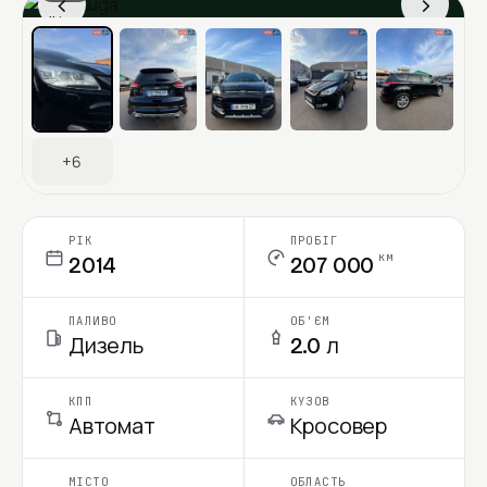
‹
›
Ціна в місяць
+6
РІК
ПРОБІГ
км
2014
207 000
ПАЛИВО
ОБ'ЄМ
Дизель
2.0 л
КПП
КУЗОВ
Автомат
Кросовер
МІСТО
ОБЛАСТЬ