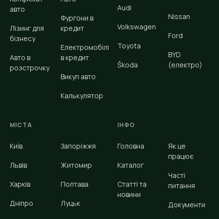
Audi
авто
Nissan
Фургони в
Volkswagen
Лізинг для
кредит
Ford
бізнесу
Toyota
Електромобілі
BYD
Авто в
в кредит
Škoda
(електро)
розстрочку
Викуп авто
Калькулятор
МІСТА
ІНФО
Київ
Запоріжжя
Головна
Як це
працює
Львів
Житомир
Каталог
Часті
Харків
Полтава
Статті та
питання
новини
Дніпро
Луцьк
Документи