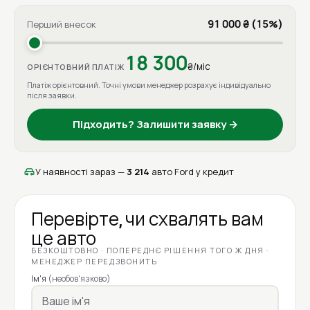
91 000 ₴ (15%)
Перший внесок
18 300
₴/міс
ОРІЄНТОВНИЙ ПЛАТІЖ
Платіж орієнтовний. Точні умови менеджер розрахує індивідуально
після заявки.
Підходить? Залишити заявку →
У наявності зараз —
3 214
авто Ford у кредит
Перевірте, чи схвалять вам
це авто
БЕЗКОШТОВНО · ПОПЕРЕДНЄ РІШЕННЯ ТОГО Ж ДНЯ ·
МЕНЕДЖЕР ПЕРЕДЗВОНИТЬ
Ім'я
(необов'язково)