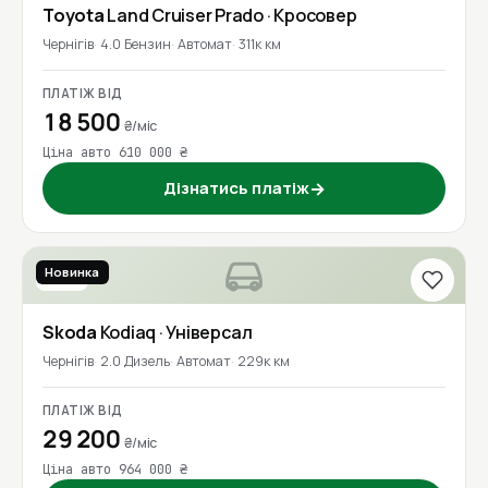
Toyota
Land Cruiser Prado
· Кросовер
Чернігів
4.0 Бензин
Автомат
311к км
ПЛАТІЖ ВІД
18 500
₴/міс
Ціна авто 610 000 ₴
Дізнатись платіж
→
Новинка
2017
Skoda
Kodiaq
· Універсал
Чернігів
2.0 Дизель
Автомат
229к км
ПЛАТІЖ ВІД
29 200
₴/міс
Ціна авто 964 000 ₴