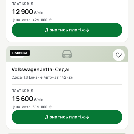
ПЛАТІЖ ВІД
12 900
₴/міс
Ціна авто 426 000 ₴
Дізнатись платіж
→
Новинка
2016
Volkswagen
Jetta
· Седан
Одеса
1.8 Бензин
Автомат
142к км
ПЛАТІЖ ВІД
15 600
₴/міс
Ціна авто 516 000 ₴
Дізнатись платіж
→