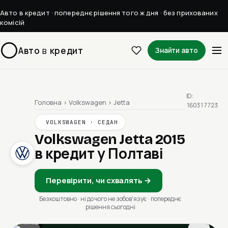
Авто в кредит · попереднє рішення того ж дня · без прихованих
комісій
Авто
в
кредит
Знайти авто
ID:
Головна
›
Volkswagen
›
Jetta
160317723
VOLKSWAGEN · СЕДАН
Volkswagen Jetta 2015
в кредит у Полтаві
Перевірити, чи схвалять →
Безкоштовно · ні до чого не зобовʼязує · попереднє
рішення сьогодні
1 / 13