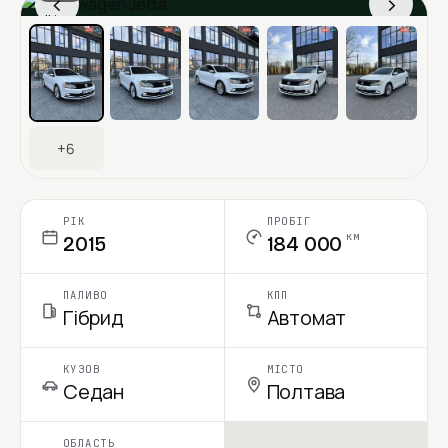
‹
›
Ціна в місяць
+6
РІК
ПРОБІГ
км
2015
184 000
ПАЛИВО
КПП
Гібрид
Автомат
КУЗОВ
МІСТО
Седан
Полтава
ОБЛАСТЬ