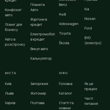
кредит
Планета
Benz
Kia
Конфіскат
Авто
Audi
авто
Nissan
Фургони в
Volkswagen
Лізинг для
кредит
Ford
бізнесу
Toyota
Електромобілі
BYD
Авто в
в кредит
Škoda
(електро)
розстрочку
Викуп авто
Калькулятор
МІСТА
ІНФО
Київ
Запоріжжя
Головна
Як це
працює
Львів
Житомир
Каталог
Часті
Харків
Полтава
Статті та
питання
новини