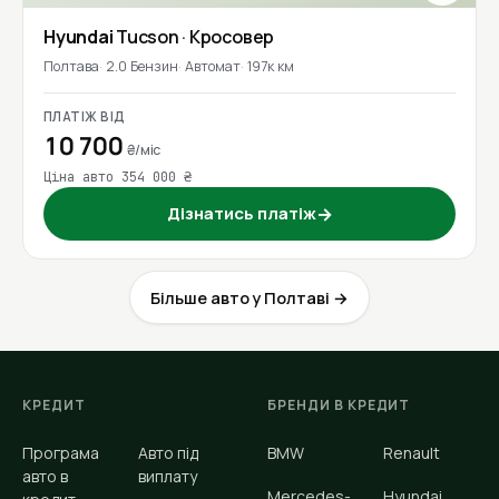
Hyundai
Tucson
· Кросовер
Полтава
2.0 Бензин
Автомат
197к км
ПЛАТІЖ ВІД
10 700
₴/міс
Ціна авто 354 000 ₴
Дізнатись платіж
→
Більше авто у Полтаві →
КРЕДИТ
БРЕНДИ В КРЕДИТ
Програма
Авто під
BMW
Renault
авто в
виплату
Mercedes-
Hyundai