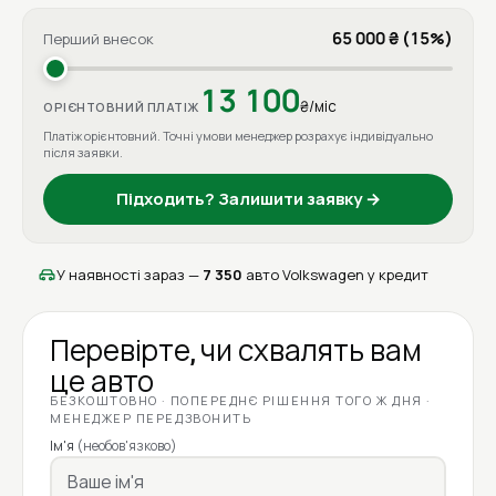
65 000 ₴ (15%)
Перший внесок
13 100
₴/міс
ОРІЄНТОВНИЙ ПЛАТІЖ
Платіж орієнтовний. Точні умови менеджер розрахує індивідуально
після заявки.
Підходить? Залишити заявку →
У наявності зараз —
7 350
авто Volkswagen у кредит
Перевірте, чи схвалять вам
це авто
БЕЗКОШТОВНО · ПОПЕРЕДНЄ РІШЕННЯ ТОГО Ж ДНЯ ·
МЕНЕДЖЕР ПЕРЕДЗВОНИТЬ
Ім'я
(необов'язково)