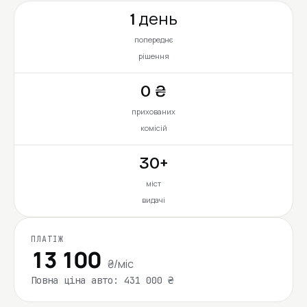
1 день
попереднє
рішення
0 ₴
прихованих
комісій
30+
міст
видачі
ПЛАТІЖ
13 100
₴/міс
Повна ціна авто: 431 000 ₴