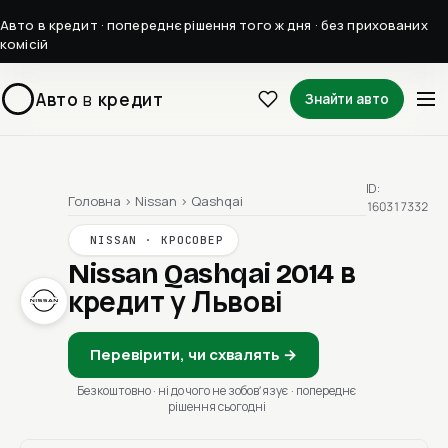
Авто в кредит · попереднє рішення того ж дня · без прихованих
комісій
Авто
в
кредит
Знайти авто
ID:
Головна
›
Nissan
›
Qashqai
160317332
NISSAN · КРОСОВЕР
Nissan Qashqai 2014
в
кредит у Львові
Перевірити, чи схвалять →
Безкоштовно · ні до чого не зобовʼязує · попереднє
рішення сьогодні
1 / 1