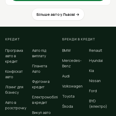
Більше авто у Львові →
КРЕДИТ
БРЕНДИ В КРЕДИТ
Програма
Авто під
BMW
Renault
авто в
виплату
Mercedes-
Hyundai
кредит
Планета
Benz
Kia
Конфіскат
Авто
Audi
авто
Nissan
Фургони в
Volkswagen
Лізинг для
кредит
Ford
бізнесу
Toyota
Електромобілі
BYD
Авто в
в кредит
Škoda
(електро)
розстрочку
Викуп авто