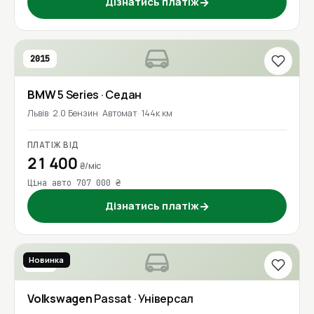
Дізнатись платіж
→
2015
BMW
5 Series
· Седан
Львів
2.0 Бензин
Автомат
144к км
ПЛАТІЖ ВІД
21 400
₴/міс
Ціна авто 707 000 ₴
Дізнатись платіж
→
Новинка
2017
Volkswagen
Passat
· Універсал