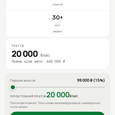
комісій
30+
міст
видачі
ПЛАТІЖ
20 000
₴/міс
Повна ціна авто: 660 000 ₴
99 000 ₴ (15%)
Перший внесок
20 000
₴/міс
ОРІЄНТОВНИЙ ПЛАТІЖ
Платіж орієнтовний. Точні умови менеджер розрахує індивідуально
після заявки.