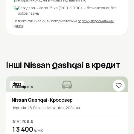
Розрахунок ціни в місяць під ваше авто
Передзвонимо за 15 хв (9:00–20:00) — безкоштовно, без
зобов'язань
Натискаючи кнопку, ви погоджуєтесь на
обробку персональних
даних
.
Інші Nissan Qashqai в кредит
2013
Перевірено
Nissan
Qashqai
· Кросовер
Чернігів
1.5 Дизель
Механіка
200к км
ПЛАТІЖ ВІД
13 400
₴/міс