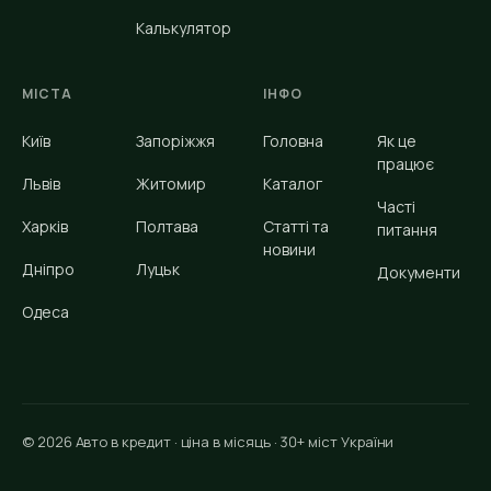
Калькулятор
МІСТА
ІНФО
Київ
Запоріжжя
Головна
Як це
працює
Львів
Житомир
Каталог
Часті
Харків
Полтава
Статті та
питання
новини
Дніпро
Луцьк
Документи
Одеса
© 2026 Авто в кредит · ціна в місяць · 30+ міст України