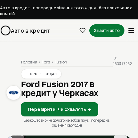
Авто в кредит · попереднє рішення того ж дня · без прихованих
комісій
Авто
в
кредит
Знайти авто
ID:
Головна
›
Ford
›
Fusion
160317252
FORD · СЕДАН
Ford Fusion 2017
в
кредит у Черкасах
Перевірити, чи схвалять →
Безкоштовно · ні до чого не зобовʼязує · попереднє
рішення сьогодні
1 / 13