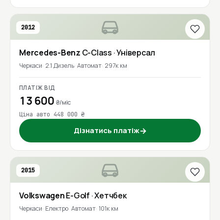
2012
Mercedes-Benz
C-Class
· Універсал
Черкаси
2.1 Дизель
Автомат
297к км
ПЛАТІЖ ВІД
13 600
₴/міс
Ціна авто 448 000 ₴
Дізнатись платіж
→
2015
Volkswagen
E-Golf
· Хетчбек
Черкаси
Електро
Автомат
101к км