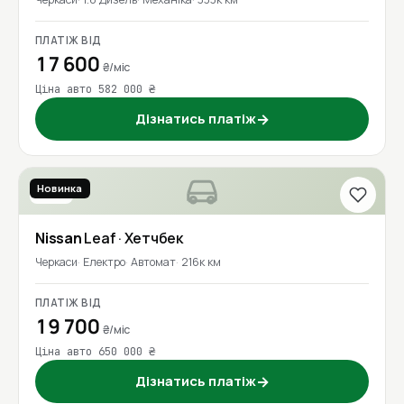
ПЛАТІЖ ВІД
17 600
₴/міс
Ціна авто 582 000 ₴
Дізнатись платіж
→
Новинка
2021
Nissan
Leaf
· Хетчбек
Черкаси
Електро
Автомат
216к км
ПЛАТІЖ ВІД
19 700
₴/міс
Ціна авто 650 000 ₴
Дізнатись платіж
→