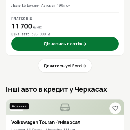
Львів
1.5 Бензин
Автомат
196к км
ПЛАТІЖ ВІД
11 700
₴/міс
Ціна авто 385 000 ₴
Дізнатись платіж
→
Дивитись усі Ford →
Інші авто в кредит у Черкасах
Новинка
2016
Volkswagen
Touran
· Універсал
Черкаси
1.6 Дизель
Механіка
333к км