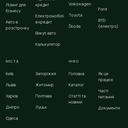
Volkswagen
Лізинг для
кредит
Ford
бізнесу
Toyota
Електромобілі
BYD
Авто в
в кредит
Škoda
(електро)
розстрочку
Викуп авто
Калькулятор
МІСТА
ІНФО
Київ
Запоріжжя
Головна
Як це
працює
Львів
Житомир
Каталог
Часті
Харків
Полтава
Статті та
питання
новини
Дніпро
Луцьк
Документи
Одеса