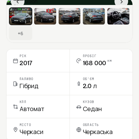
‹
›
Ціна в місяць
+6
РІК
ПРОБІГ
км
2017
168 000
ПАЛИВО
ОБ'ЄМ
Гібрид
2.0 л
КПП
КУЗОВ
Автомат
Седан
МІСТО
ОБЛАСТЬ
Черкаси
Черкаська