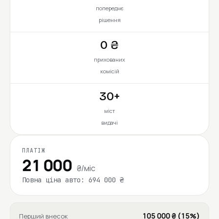
попереднє
рішення
0 ₴
прихованих
комісій
30+
міст
видачі
ПЛАТІЖ
21 000
₴/міс
Повна ціна авто: 694 000 ₴
105 000 ₴ (15%)
Перший внесок