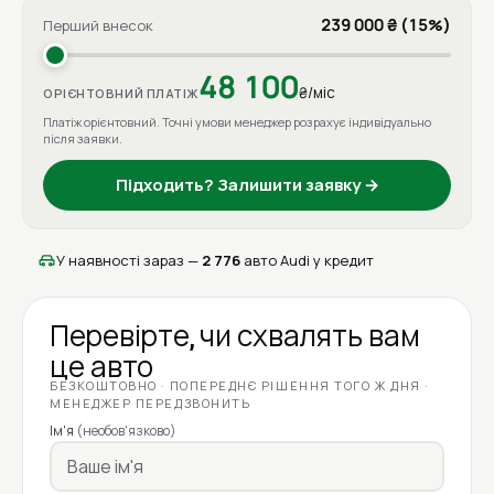
239 000 ₴ (15%)
Перший внесок
48 100
₴/міс
ОРІЄНТОВНИЙ ПЛАТІЖ
Платіж орієнтовний. Точні умови менеджер розрахує індивідуально
після заявки.
Підходить? Залишити заявку →
У наявності зараз —
2 776
авто Audi у кредит
Перевірте, чи схвалять вам
це авто
БЕЗКОШТОВНО · ПОПЕРЕДНЄ РІШЕННЯ ТОГО Ж ДНЯ ·
МЕНЕДЖЕР ПЕРЕДЗВОНИТЬ
Ім'я
(необов'язково)