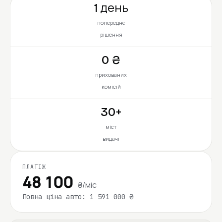
1 день
попереднє
рішення
0 ₴
прихованих
комісій
30+
міст
видачі
ПЛАТІЖ
48 100
₴/міс
Повна ціна авто: 1 591 000 ₴