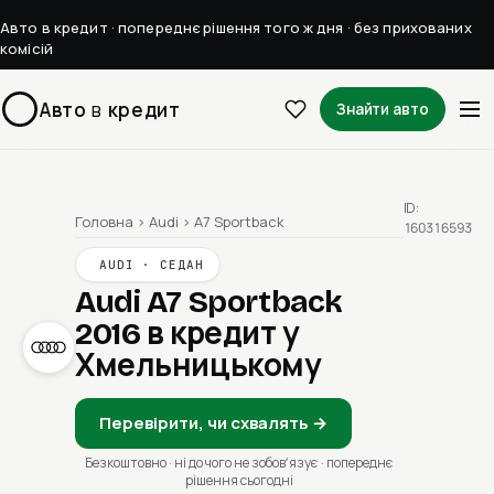
Авто в кредит · попереднє рішення того ж дня · без прихованих
комісій
Авто
в
кредит
Знайти авто
ID:
Головна
›
Audi
›
A7 Sportback
160316593
AUDI · СЕДАН
Audi A7 Sportback
2016
в кредит у
Хмельницькому
Перевірити, чи схвалять →
Безкоштовно · ні до чого не зобовʼязує · попереднє
рішення сьогодні