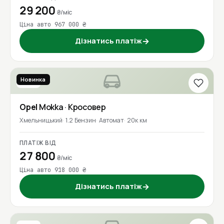
29 200
₴/міс
Ціна авто 967 000 ₴
Дізнатись платіж
→
Новинка
2023
Opel
Mokka
· Кросовер
Хмельницький
1.2 Бензин
Автомат
20к км
ПЛАТІЖ ВІД
27 800
₴/міс
Ціна авто 918 000 ₴
Дізнатись платіж
→