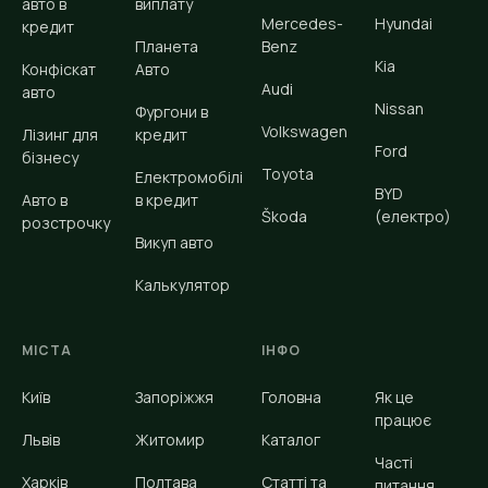
авто в
виплату
Mercedes-
Hyundai
кредит
Планета
Benz
Kia
Конфіскат
Авто
Audi
авто
Nissan
Фургони в
Volkswagen
Лізинг для
кредит
Ford
бізнесу
Toyota
Електромобілі
BYD
Авто в
в кредит
Škoda
(електро)
розстрочку
Викуп авто
Калькулятор
МІСТА
ІНФО
Київ
Запоріжжя
Головна
Як це
працює
Львів
Житомир
Каталог
Часті
Харків
Полтава
Статті та
питання