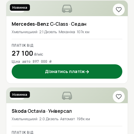
Новинка
2017
Mercedes-Benz
C-Class
· Седан
Хмельницький
2.1 Дизель
Механіка
107к км
ПЛАТІЖ ВІД
27 100
₴/міс
Ціна авто 897 000 ₴
Дізнатись платіж
→
Новинка
2021
Skoda
Octavia
· Універсал
Хмельницький
2.0 Дизель
Автомат
198к км
ПЛАТІЖ ВІД