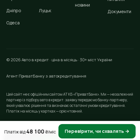
новини
Дніпро
Луцьк
Документи
Одеса
© 2026 Авто в кредит · ціна в місяць · 30+ міст України
Агент ПриватБанку з автокредитування
Цей сайт не є офіційним сайтом АТ КБ «ПриватБанк». Ми — незалежний
партнер із підбору авто в кредит: заявку передаємо банку-партнеру,
який ухвалює рішення та визначає остаточні умови кредитування.
Платіж на місяць у картках — орієнтовний.
48 100
Перевірити, чи схвалять →
Платіж від
₴/міс