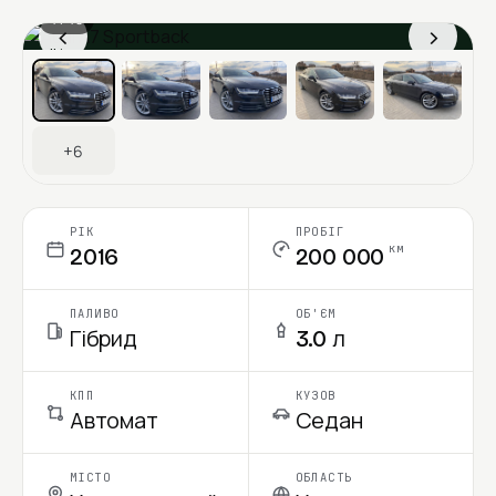
1 / 13
‹
›
Ціна в місяць
+6
РІК
ПРОБІГ
км
2016
200 000
ПАЛИВО
ОБ'ЄМ
Гібрид
3.0 л
КПП
КУЗОВ
Автомат
Седан
МІСТО
ОБЛАСТЬ