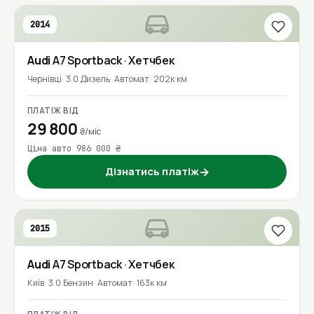
2014
Audi
A7 Sportback
· Хетчбек
Чернівці
3.0 Дизель
Автомат
202к км
ПЛАТІЖ ВІД
29 800
₴/міс
Ціна авто 986 000 ₴
Дізнатись платіж
→
2015
Audi
A7 Sportback
· Хетчбек
Київ
3.0 Бензин
Автомат
163к км