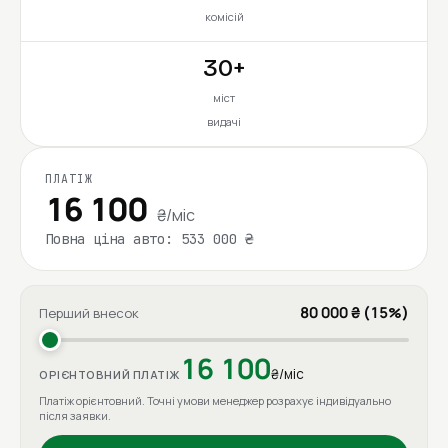
комісій
30+
міст
видачі
ПЛАТІЖ
16 100
₴/міс
Повна ціна авто: 533 000 ₴
80 000 ₴ (15%)
Перший внесок
16 100
₴/міс
ОРІЄНТОВНИЙ ПЛАТІЖ
Платіж орієнтовний. Точні умови менеджер розрахує індивідуально
після заявки.