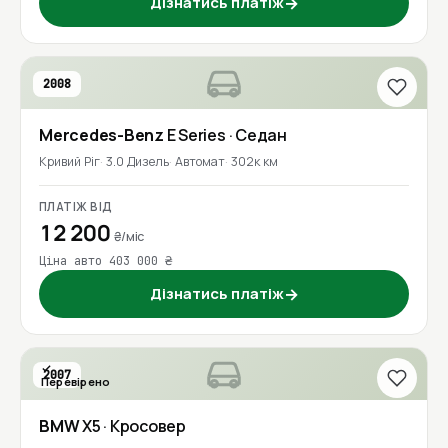
Дізнатись платіж
→
2008
Mercedes-Benz
E Series
· Седан
Кривий Ріг
3.0 Дизель
Автомат
302к км
ПЛАТІЖ ВІД
12 200
₴/міс
Ціна авто 403 000 ₴
Дізнатись платіж
→
2007
Перевірено
BMW
X5
· Кросовер