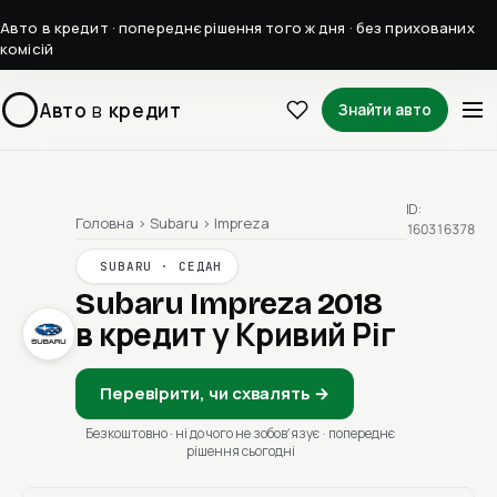
Авто в кредит · попереднє рішення того ж дня · без прихованих
комісій
Авто
в
кредит
Знайти авто
ID:
Головна
›
Subaru
›
Impreza
160316378
SUBARU · СЕДАН
Subaru Impreza 2018
в кредит у Кривий Ріг
Перевірити, чи схвалять →
Безкоштовно · ні до чого не зобовʼязує · попереднє
рішення сьогодні
1 / 1