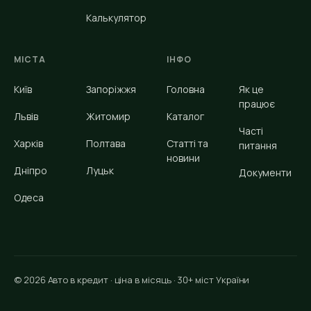
Калькулятор
МІСТА
ІНФО
Київ
Запоріжжя
Головна
Як це
працює
Львів
Житомир
Каталог
Часті
Харків
Полтава
Статті та
питання
новини
Дніпро
Луцьк
Документи
Одеса
© 2026 Авто в кредит · ціна в місяць · 30+ міст України