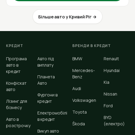
Більше авто у Кривий Ріг →
КРЕДИТ
БРЕНДИ В КРЕДИТ
Програма
Авто під
BMW
Renault
авто в
виплату
Mercedes-
Hyundai
кредит
Планета
Benz
Kia
Конфіскат
Авто
Audi
авто
Nissan
Фургони в
Volkswagen
Лізинг для
кредит
Ford
бізнесу
Toyota
Електромобілі
BYD
Авто в
в кредит
Škoda
(електро)
розстрочку
Викуп авто