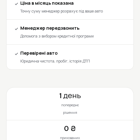
Ціна в місяць показана
Точну суму менеджер розрахує під ваше авто
Менеджер передзвонить
Допомога з вибором кредитної програми
Перевірені авто
Юридична чистота, пробіг, історія ДТП
1 день
попереднє
рішення
0 ₴
прихованих