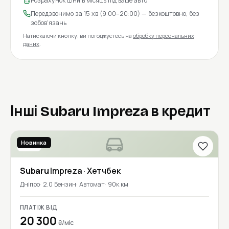
Розрахунок ціни в місяць під ваше авто
Передзвонимо за 15 хв (9:00–20:00) — безкоштовно, без
зобов'язань
Натискаючи кнопку, ви погоджуєтесь на
обробку персональних
даних
.
Інші Subaru Impreza в кредит
Новинка
2018
Subaru
Impreza
· Хетчбек
Дніпро
2.0 Бензин
Автомат
90к км
ПЛАТІЖ ВІД
20 300
₴/міс