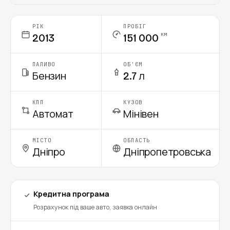
Ціна в місяць
РІК
ПРОБІГ
км
2013
151 000
ПАЛИВО
ОБ'ЄМ
Бензин
2.7 л
КПП
КУЗОВ
Автомат
Мінівен
МІСТО
ОБЛАСТЬ
Дніпро
Дніпропетровська
Кредитна програма
Розрахунок під ваше авто, заявка онлайн