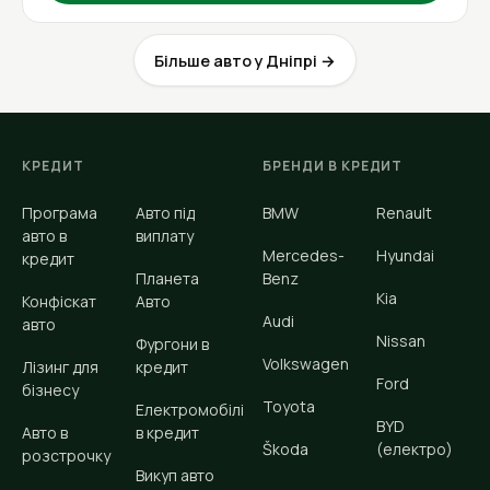
Більше авто у Дніпрі →
КРЕДИТ
БРЕНДИ В КРЕДИТ
Програма
Авто під
BMW
Renault
авто в
виплату
Mercedes-
Hyundai
кредит
Планета
Benz
Kia
Конфіскат
Авто
Audi
авто
Nissan
Фургони в
Volkswagen
Лізинг для
кредит
Ford
бізнесу
Toyota
Електромобілі
BYD
Авто в
в кредит
Škoda
(електро)
розстрочку
Викуп авто