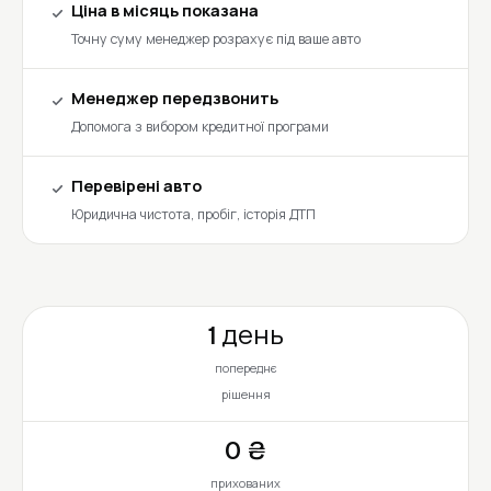
Ціна в місяць показана
Точну суму менеджер розрахує під ваше авто
Менеджер передзвонить
Допомога з вибором кредитної програми
Перевірені авто
Юридична чистота, пробіг, історія ДТП
1 день
попереднє
рішення
0 ₴
прихованих