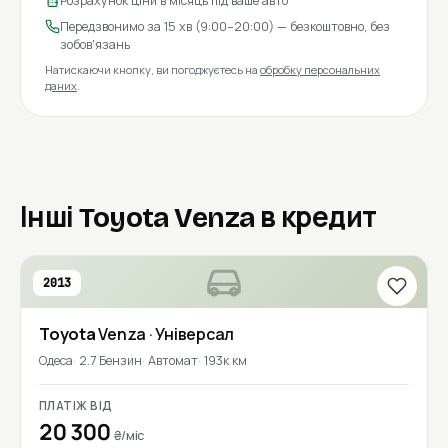
Розрахунок ціни в місяць під ваше авто
Передзвонимо за 15 хв (9:00–20:00) — безкоштовно, без
зобов'язань
Натискаючи кнопку, ви погоджуєтесь на
обробку персональних
даних
.
Інші Toyota Venza в кредит
2013
Toyota
Venza
· Універсал
Одеса
2.7 Бензин
Автомат
193к км
ПЛАТІЖ ВІД
20 300
₴/міс