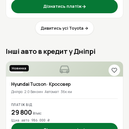
Дізнатись платіж
→
Дивитись усі Toyota →
Інші авто в кредит у Дніпрі
Новинка
2020
Hyundai
Tucson
· Кросовер
Дніпро
2.0 Бензин
Автомат
36к км
ПЛАТІЖ ВІД
29 800
₴/міс
Ціна авто 986 000 ₴