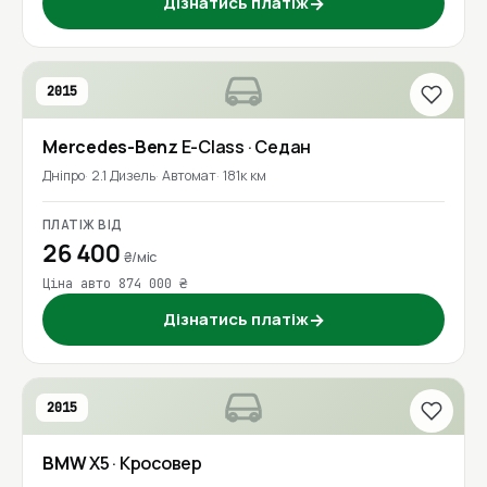
Дізнатись платіж
→
2015
Mercedes-Benz
E-Class
· Седан
Дніпро
2.1 Дизель
Автомат
181к км
ПЛАТІЖ ВІД
26 400
₴/міс
Ціна авто 874 000 ₴
Дізнатись платіж
→
2015
BMW
X5
· Кросовер