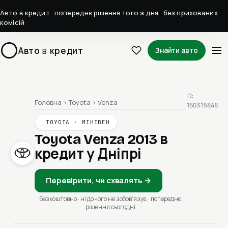
Авто в кредит · попереднє рішення того ж дня · без прихованих
комісій
Авто
в
кредит
Знайти авто
ID:
Головна
›
Toyota
›
Venza
160315848
TOYOTA · МІНІВЕН
Toyota Venza 2013
в
кредит у Дніпрі
Перевірити, чи схвалять →
Безкоштовно · ні до чого не зобовʼязує · попереднє
рішення сьогодні
1 / 1