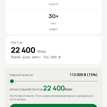
комісій
30+
міст
видачі
ПЛАТІЖ
22 400
₴/міс
Повна ціна авто: 741 000 ₴
112 000 ₴ (15%)
Перший внесок
22 400
₴/міс
ОРІЄНТОВНИЙ ПЛАТІЖ
Платіж орієнтовний. Точні умови менеджер розрахує індивідуально
після заявки.