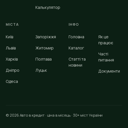
Калькулятор
МІСТА
ІНФО
Київ
Запоріжжя
Головна
Як це
працює
Львів
Житомир
Каталог
Часті
Харків
Полтава
Статті та
питання
новини
Дніпро
Луцьк
Документи
Одеса
© 2026 Авто в кредит · ціна в місяць · 30+ міст України