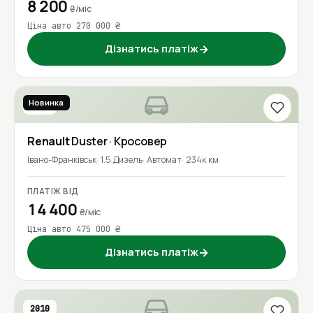
8 200
₴/міс
Ціна авто 270 000 ₴
Дізнатись платіж
→
Новинка
2018
Renault
Duster
· Кросовер
Івано-Франківськ
1.5 Дизель
Автомат
234к км
ПЛАТІЖ ВІД
14 400
₴/міс
Ціна авто 475 000 ₴
Дізнатись платіж
→
2010