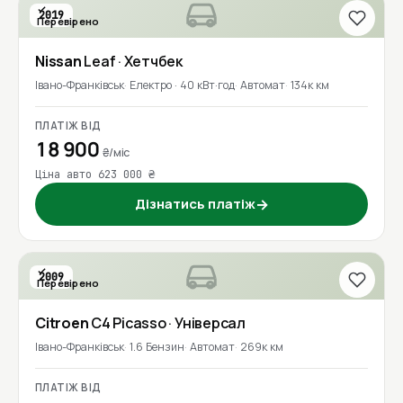
2019
Перевірено
Nissan
Leaf
· Хетчбек
Івано-Франківськ
Електро · 40 кВт·год
Автомат
134к км
ПЛАТІЖ ВІД
18 900
₴/міс
Ціна авто 623 000 ₴
Дізнатись платіж
→
2009
Перевірено
Citroen
C4 Picasso
· Універсал
Івано-Франківськ
1.6 Бензин
Автомат
269к км
ПЛАТІЖ ВІД