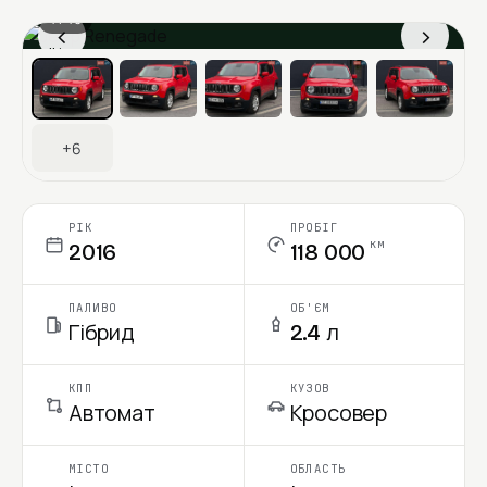
1 / 13
‹
›
Ціна в місяць
+6
РІК
ПРОБІГ
км
2016
118 000
ПАЛИВО
ОБ'ЄМ
Гібрид
2.4 л
КПП
КУЗОВ
Автомат
Кросовер
МІСТО
ОБЛАСТЬ