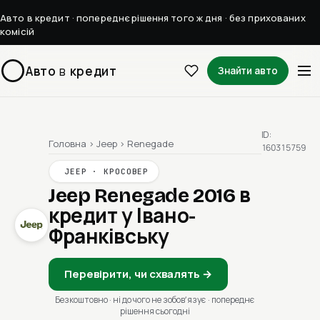
Авто в кредит · попереднє рішення того ж дня · без прихованих
комісій
Авто
в
кредит
Знайти авто
ID:
Головна
›
Jeep
›
Renegade
160315759
JEEP · КРОСОВЕР
Jeep Renegade 2016
в
кредит у Івано-
Франківську
Перевірити, чи схвалять →
Безкоштовно · ні до чого не зобовʼязує · попереднє
рішення сьогодні