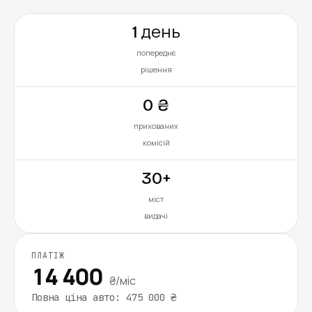
1 день
попереднє
рішення
0 ₴
прихованих
комісій
30+
міст
видачі
ПЛАТІЖ
14 400
₴/міс
Повна ціна авто: 475 000 ₴