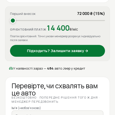
72 000 ₴ (15%)
Перший внесок
14 400
₴/міс
ОРІЄНТОВНИЙ ПЛАТІЖ
Платіж орієнтовний. Точні умови менеджер розрахує індивідуально
після заявки.
Підходить? Залишити заявку →
У наявності зараз —
484
авто Jeep у кредит
Перевірте, чи схвалять вам
це авто
БЕЗКОШТОВНО · ПОПЕРЕДНЄ РІШЕННЯ ТОГО Ж ДНЯ ·
МЕНЕДЖЕР ПЕРЕДЗВОНИТЬ
Ім'я
(необов'язково)