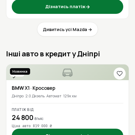
Дізнатись платіж
→
Дивитись усі Mazda →
Інші авто в кредит у Дніпрі
Новинка
2018
Перевірено
BMW
X1
· Кросовер
Дніпро
2.0 Дизель
Автомат
129к км
ПЛАТІЖ ВІД
24 800
₴/міс
Ціна авто 819 000 ₴