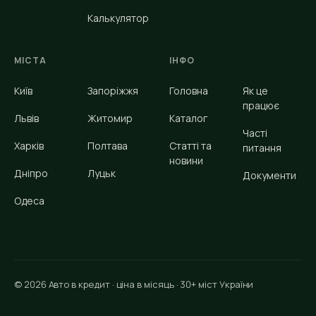
Калькулятор
МІСТА
ІНФО
Київ
Запоріжжя
Головна
Як це
працює
Львів
Житомир
Каталог
Часті
Харків
Полтава
Статті та
питання
новини
Дніпро
Луцьк
Документи
Одеса
© 2026 Авто в кредит · ціна в місяць · 30+ міст України