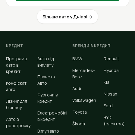
Більше авто у Дніпрі →
КРЕДИТ
БРЕНДИ В КРЕДИТ
Програма
Авто під
BMW
Renault
авто в
виплату
Mercedes-
Hyundai
кредит
Планета
Benz
Kia
Конфіскат
Авто
Audi
авто
Nissan
Фургони в
Volkswagen
Лізинг для
кредит
Ford
бізнесу
Toyota
Електромобілі
BYD
Авто в
в кредит
Škoda
(електро)
розстрочку
Викуп авто