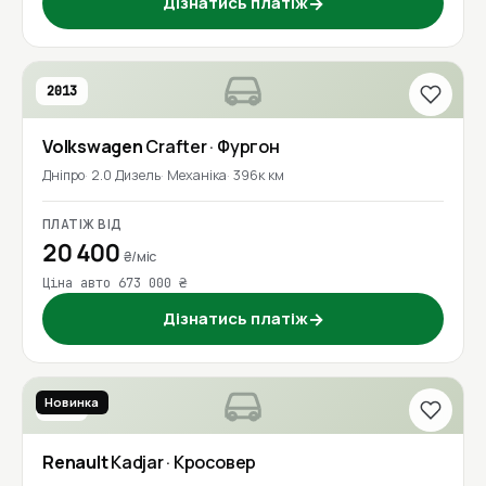
Дізнатись платіж
→
2013
Volkswagen
Crafter
· Фургон
Дніпро
2.0 Дизель
Механіка
396к км
ПЛАТІЖ ВІД
20 400
₴/міс
Ціна авто 673 000 ₴
Дізнатись платіж
→
Новинка
2017
Renault
Kadjar
· Кросовер