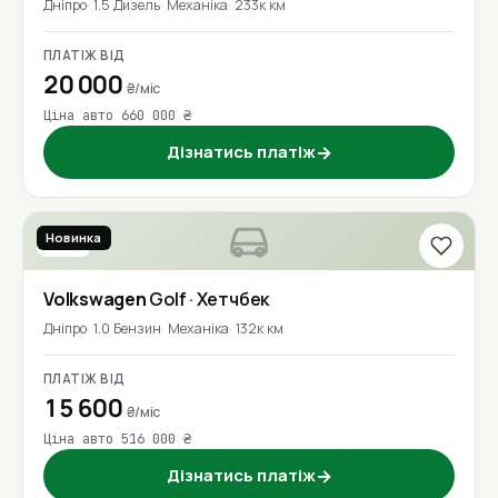
Дніпро
1.5 Дизель
Механіка
233к км
ПЛАТІЖ ВІД
20 000
₴/міс
Ціна авто 660 000 ₴
Дізнатись платіж
→
Новинка
2018
Volkswagen
Golf
· Хетчбек
Дніпро
1.0 Бензин
Механіка
132к км
ПЛАТІЖ ВІД
15 600
₴/міс
Ціна авто 516 000 ₴
Дізнатись платіж
→