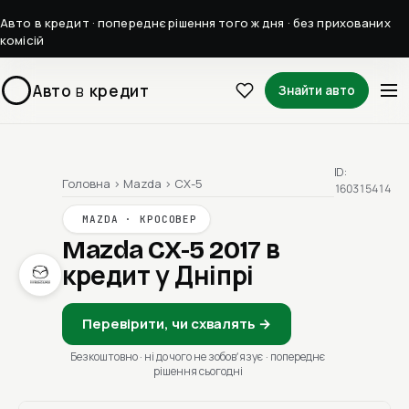
Авто в кредит · попереднє рішення того ж дня · без прихованих
комісій
Авто
в
кредит
Знайти авто
ID:
Головна
›
Mazda
›
CX-5
160315414
MAZDA · КРОСОВЕР
Mazda CX-5 2017
в
кредит у Дніпрі
Перевірити, чи схвалять →
Безкоштовно · ні до чого не зобовʼязує · попереднє
рішення сьогодні
1 / 1