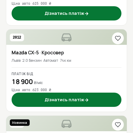
Ціна авто 615 000 ₴
Дізнатись платіж
→
2012
Mazda
CX-5
· Кросовер
Львів
2.0 Бензин
Автомат
74к км
ПЛАТІЖ ВІД
18 900
₴/міс
Ціна авто 623 000 ₴
Дізнатись платіж
→
Новинка
2017