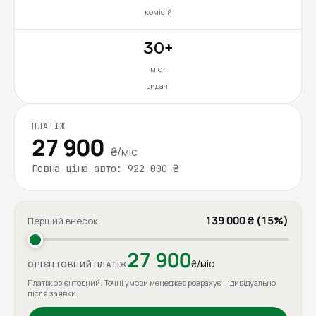
комісій
30+
міст
видачі
ПЛАТІЖ
27 900
₴/міс
Повна ціна авто: 922 000 ₴
139 000 ₴ (15%)
Перший внесок
27 900
₴/міс
ОРІЄНТОВНИЙ ПЛАТІЖ
Платіж орієнтовний. Точні умови менеджер розрахує індивідуально
після заявки.