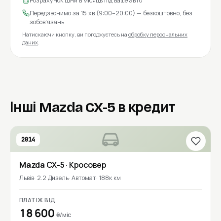
Розрахунок ціни в місяць під ваше авто
Передзвонимо за 15 хв (9:00–20:00) — безкоштовно, без
зобов'язань
Натискаючи кнопку, ви погоджуєтесь на
обробку персональних
даних
.
Інші Mazda CX-5 в кредит
2014
Mazda
CX-5
· Кросовер
Львів
2.2 Дизель
Автомат
188к км
ПЛАТІЖ ВІД
18 600
₴/міс