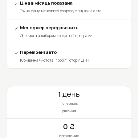
Ціна в місяць показана
Точну суму менеджер розрахує під ваше авто
Менеджер передзвонить
Допомога з вибором кредитної програми
Перевірені авто
Юридична чистота, пробіг, історія ДТП
1 день
попереднє
рішення
0 ₴
прихованих