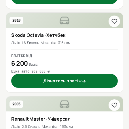
2010
Skoda
Octavia
· Хетчбек
Львів
1.6 Дизель
Механіка
316к км
ПЛАТІЖ ВІД
6 200
₴/міс
Ціна авто 202 000 ₴
Дізнатись платіж
→
2005
Renault
Master
· Універсал
Львів
2.5 Дизель
Механіка
483к км