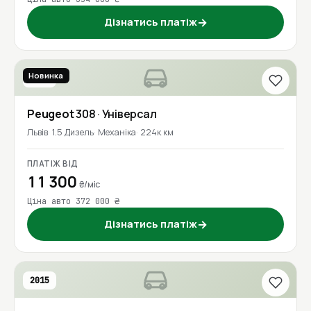
Дізнатись платіж
→
Новинка
2018
Peugeot
308
· Універсал
Львів
1.5 Дизель
Механіка
224к км
ПЛАТІЖ ВІД
11 300
₴/міс
Ціна авто 372 000 ₴
Дізнатись платіж
→
2015