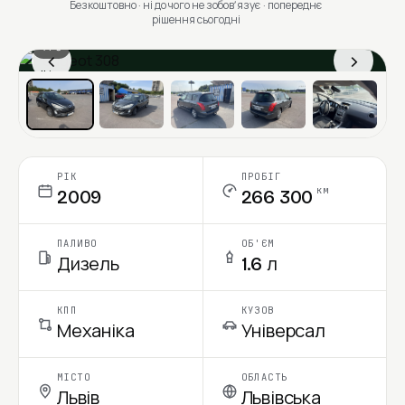
Безкоштовно · ні до чого не зобовʼязує · попереднє
рішення сьогодні
1 / 6
‹
›
Ціна в місяць
РІК
ПРОБІГ
км
2009
266 300
ПАЛИВО
ОБ'ЄМ
Дизель
1.6 л
КПП
КУЗОВ
Механіка
Універсал
МІСТО
ОБЛАСТЬ
Львів
Львівська