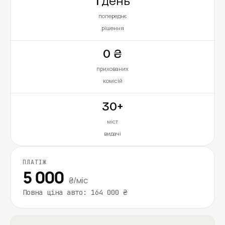
1 день
попереднє
рішення
0 ₴
прихованих
комісій
30+
міст
видачі
ПЛАТІЖ
5 000
₴/міс
Повна ціна авто: 164 000 ₴