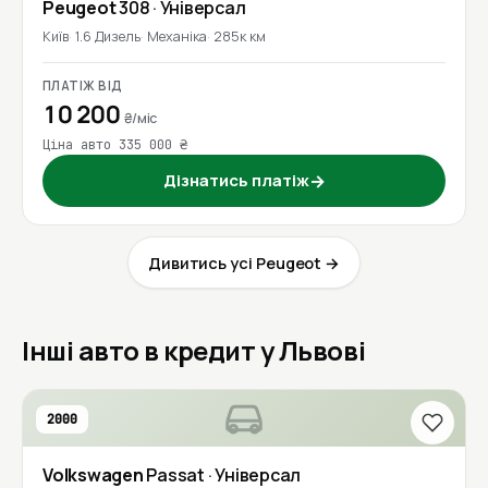
Peugeot
308
· Універсал
Київ
1.6 Дизель
Механіка
285к км
ПЛАТІЖ ВІД
10 200
₴/міс
Ціна авто 335 000 ₴
Дізнатись платіж
→
Дивитись усі Peugeot →
Інші авто в кредит у Львові
2000
Volkswagen
Passat
· Універсал