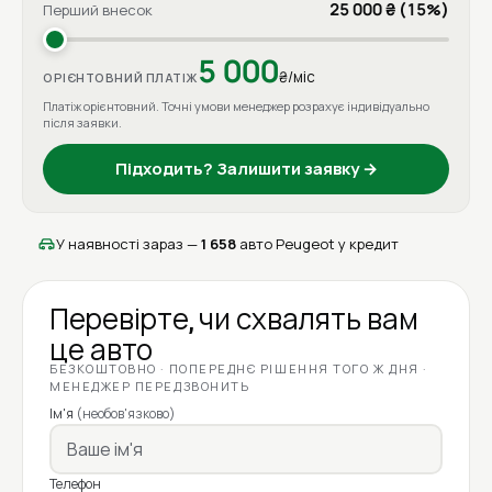
25 000 ₴ (15%)
Перший внесок
5 000
₴/міс
ОРІЄНТОВНИЙ ПЛАТІЖ
Платіж орієнтовний. Точні умови менеджер розрахує індивідуально
після заявки.
Підходить? Залишити заявку →
У наявності зараз —
1 658
авто Peugeot у кредит
Перевірте, чи схвалять вам
це авто
БЕЗКОШТОВНО · ПОПЕРЕДНЄ РІШЕННЯ ТОГО Ж ДНЯ ·
МЕНЕДЖЕР ПЕРЕДЗВОНИТЬ
Ім'я
(необов'язково)
Телефон