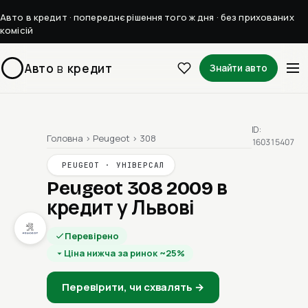
Авто в кредит · попереднє рішення того ж дня · без прихованих
комісій
Авто
в
кредит
Знайти авто
ID:
Головна
›
Peugeot
›
308
160315407
PEUGEOT · УНІВЕРСАЛ
Peugeot 308 2009
в
кредит у Львові
Перевірено
Ціна нижча за ринок ~25%
Перевірити, чи схвалять →