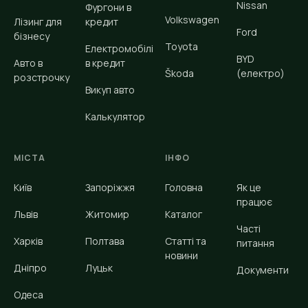
Nissan
Фургони в
Volkswagen
Лізинг для
кредит
Ford
бізнесу
Toyota
Електромобілі
BYD
Авто в
в кредит
Škoda
(електро)
розстрочку
Викуп авто
Калькулятор
МІСТА
ІНФО
Київ
Запоріжжя
Головна
Як це
працює
Львів
Житомир
Каталог
Часті
Харків
Полтава
Статті та
питання
новини
Дніпро
Луцьк
Документи
Одеса