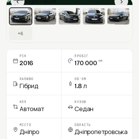
‹
›
Ціна в місяць
+6
РІК
ПРОБІГ
км
2016
170 000
ПАЛИВО
ОБ'ЄМ
Гібрид
1.8 л
КПП
КУЗОВ
Автомат
Седан
МІСТО
ОБЛАСТЬ
Дніпро
Дніпропетровська