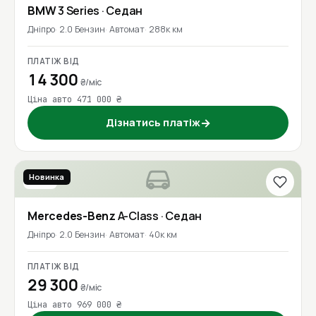
BMW
3 Series
· Седан
Дніпро
2.0 Бензин
Автомат
288к км
ПЛАТІЖ ВІД
14 300
₴/міс
Ціна авто 471 000 ₴
Дізнатись платіж
→
Новинка
2020
Mercedes-Benz
A-Class
· Седан
Дніпро
2.0 Бензин
Автомат
40к км
ПЛАТІЖ ВІД
29 300
₴/міс
Ціна авто 969 000 ₴