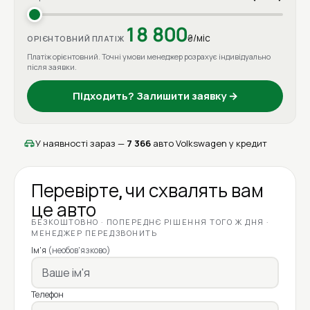
18 800
₴/міс
ОРІЄНТОВНИЙ ПЛАТІЖ
Платіж орієнтовний. Точні умови менеджер розрахує індивідуально
після заявки.
Підходить? Залишити заявку →
У наявності зараз —
7 366
авто Volkswagen у кредит
Перевірте, чи схвалять вам
це авто
БЕЗКОШТОВНО · ПОПЕРЕДНЄ РІШЕННЯ ТОГО Ж ДНЯ ·
МЕНЕДЖЕР ПЕРЕДЗВОНИТЬ
Ім'я
(необов'язково)
Телефон