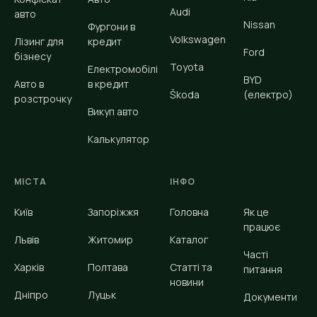
Audi
авто
Nissan
Фургони в
Volkswagen
Лізинг для
кредит
Ford
бізнесу
Toyota
Електромобілі
BYD
Авто в
в кредит
Škoda
(електро)
розстрочку
Викуп авто
Калькулятор
МІСТА
ІНФО
Київ
Запоріжжя
Головна
Як це
працює
Львів
Житомир
Каталог
Часті
Харків
Полтава
Статті та
питання
новини
Дніпро
Луцьк
Документи