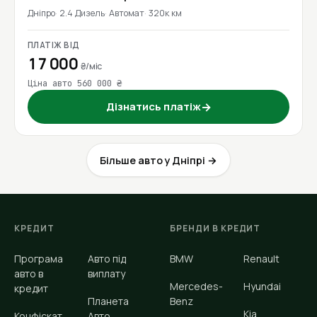
Дніпро
2.4 Дизель
Автомат
320к км
ПЛАТІЖ ВІД
17 000
₴/міс
Ціна авто 560 000 ₴
Дізнатись платіж
→
Більше авто у Дніпрі →
КРЕДИТ
БРЕНДИ В КРЕДИТ
Програма
Авто під
BMW
Renault
авто в
виплату
Mercedes-
Hyundai
кредит
Планета
Benz
Kia
Конфіскат
Авто