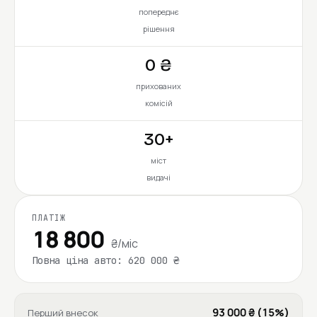
попереднє
рішення
0 ₴
прихованих
комісій
30+
міст
видачі
ПЛАТІЖ
18 800
₴/міс
Повна ціна авто: 620 000 ₴
93 000 ₴ (15%)
Перший внесок