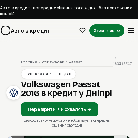
Авто в кредит · попереднє рішення того ж дня · без прихованих
комісій
Авто
в
кредит
Знайти авто
ID:
Головна
›
Volkswagen
›
Passat
160315347
VOLKSWAGEN · СЕДАН
Volkswagen Passat
2016
в кредит у Дніпрі
Перевірити, чи схвалять →
Безкоштовно · ні до чого не зобовʼязує · попереднє
рішення сьогодні
1 / 13