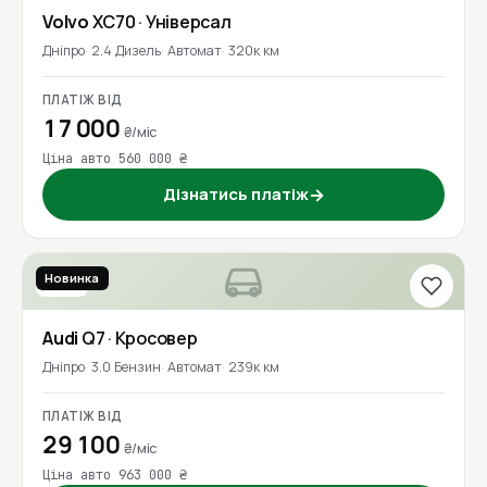
Volvo
XC70
· Універсал
Дніпро
2.4 Дизель
Автомат
320к км
ПЛАТІЖ ВІД
17 000
₴/міс
Ціна авто 560 000 ₴
Дізнатись платіж
→
Новинка
2016
Audi
Q7
· Кросовер
Дніпро
3.0 Бензин
Автомат
239к км
ПЛАТІЖ ВІД
29 100
₴/міс
Ціна авто 963 000 ₴