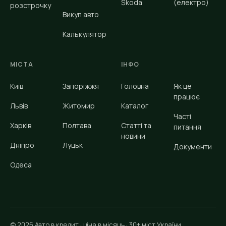
Škoda
(електро)
розстрочку
Викуп авто
Калькулятор
МІСТА
ІНФО
Київ
Запоріжжя
Головна
Як це
працює
Львів
Житомир
Каталог
Часті
Харків
Полтава
Статті та
питання
новини
Дніпро
Луцьк
Документи
Одеса
© 2026 Авто в кредит · ціна в місяць · 30+ міст України