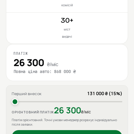
комісій
30+
міст
видачі
ПЛАТІЖ
26 300
₴/міс
Повна ціна авто: 868 000 ₴
131 000 ₴ (15%)
Перший внесок
26 300
₴/міс
ОРІЄНТОВНИЙ ПЛАТІЖ
Платіж орієнтовний. Точні умови менеджер розрахує індивідуально
після заявки.