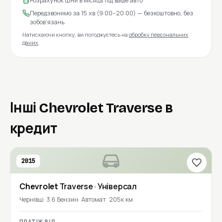
Розрахунок ціни в місяць під ваше авто
Передзвонимо за 15 хв (9:00–20:00) — безкоштовно, без
зобов'язань
Натискаючи кнопку, ви погоджуєтесь на
обробку персональних
даних
.
Інші Chevrolet Traverse в
кредит
2015
Chevrolet
Traverse
· Універсал
Чернівці
3.6 Бензин
Автомат
205к км
ПЛАТІЖ ВІД