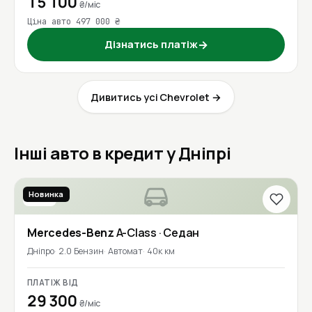
15 100
₴/міс
Ціна авто 497 000 ₴
Дізнатись платіж
→
Дивитись усі Chevrolet →
Інші авто в кредит у Дніпрі
Новинка
2020
Mercedes-Benz
A-Class
· Седан
Дніпро
2.0 Бензин
Автомат
40к км
ПЛАТІЖ ВІД
29 300
₴/міс