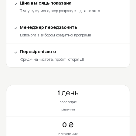
Ціна в місяць показана
Точну суму менеджер розрахує під ваше авто
Менеджер передзвонить
Допомога з вибором кредитної програми
Перевірені авто
Юридична чистота, пробіг, історія ДТП
1 день
попереднє
рішення
0 ₴
прихованих