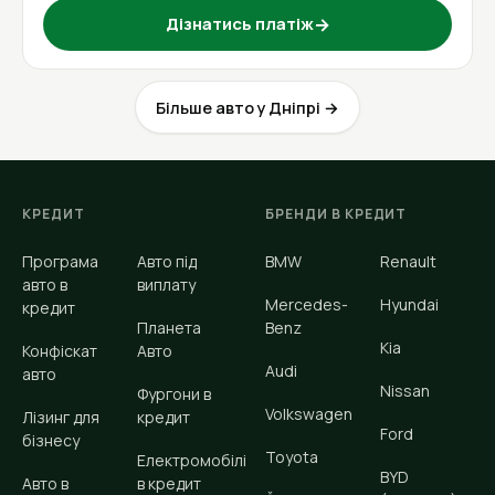
Дізнатись платіж
→
Більше авто у Дніпрі →
КРЕДИТ
БРЕНДИ В КРЕДИТ
Програма
Авто під
BMW
Renault
авто в
виплату
Mercedes-
Hyundai
кредит
Планета
Benz
Kia
Конфіскат
Авто
Audi
авто
Nissan
Фургони в
Volkswagen
Лізинг для
кредит
Ford
бізнесу
Toyota
Електромобілі
BYD
Авто в
в кредит