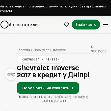
Авто в кредит · попереднє рішення того ж дня · без прихованих
комісій
Авто
в
кредит
Знайти авто
ID:
Головна
›
Chevrolet
›
Traverse
160315335
CHEVROLET · МІНІВЕН
Chevrolet Traverse
2017
в кредит у Дніпрі
Перевірити, чи схвалять →
Безкоштовно · ні до чого не зобовʼязує · попереднє
рішення сьогодні
1 / 1