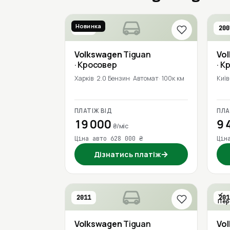
Новинка
2017
200
Volkswagen
Tiguan
Vo
· Кросовер
· К
Харків
2.0 Бензин
Автомат
100к км
Київ
ПЛАТІЖ ВІД
ПЛА
19 000
9 
₴/міс
Ціна авто 628 000 ₴
Цін
→
Дізнатись платіж
2011
201
Пер
Volkswagen
Tiguan
Vo