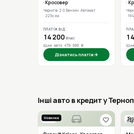
· Кросовер
· К
Чернігів
2.0 Бензин
Автомат
Черн
223к км
194
ПЛАТІЖ ВІД
ПЛА
14 200
14
₴/міс
Ціна авто 470 000 ₴
Цін
→
Дізнатись платіж
Інші авто в кредит у Терноп
Новинка
2016
201
Пер