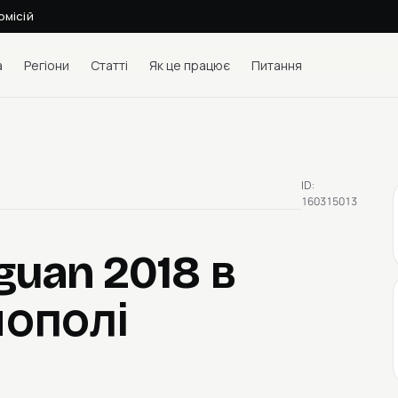
омісій
а
Регіони
Статті
Як це працює
Питання
ID:
160315013
guan 2018
в
нополі