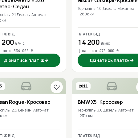
rcedes-Benz
E 220
Nissan
Qashqai
· Кросове
uetec
· Седан
Тернопіль
1.6 Дизель
Механіка
280к км
опіль
2.1 Дизель
Автомат
к км
ТІЖ ВІД
ПЛАТІЖ ВІД
 200
14 200
₴/міс
₴/міс
а авто 534 000 ₴
Ціна авто 470 000 ₴
→
→
Дізнатись платіж
Дізнатись платіж
5
2011
ssan
Rogue
· Кросовер
BMW
X5
· Кросовер
опіль
2.5 Бензин
Автомат
Тернопіль
3.0 Дизель
Автомат
к км
231к км
ТІЖ ВІД
ПЛАТІЖ ВІД