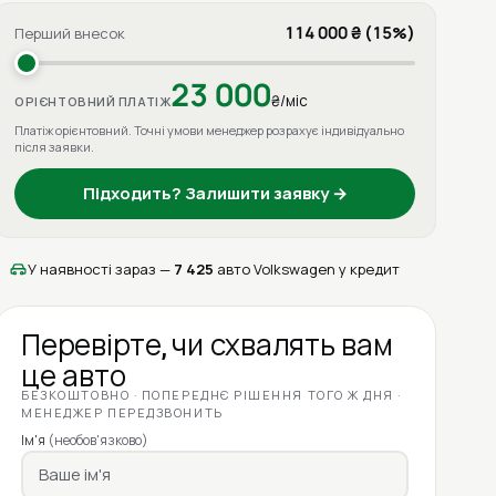
114 000 ₴ (15%)
Перший внесок
23 000
₴/міс
ОРІЄНТОВНИЙ ПЛАТІЖ
Платіж орієнтовний. Точні умови менеджер розрахує індивідуально
після заявки.
Підходить? Залишити заявку →
У наявності зараз —
7 425
авто Volkswagen у кредит
Перевірте, чи схвалять вам
це авто
БЕЗКОШТОВНО · ПОПЕРЕДНЄ РІШЕННЯ ТОГО Ж ДНЯ ·
МЕНЕДЖЕР ПЕРЕДЗВОНИТЬ
Ім'я
(необов'язково)