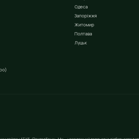
Одеса
Запоріжжя
Житомир
Полтава
Луцьк
ро)