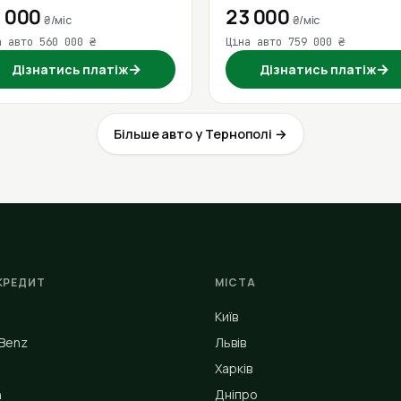
 000
23 000
₴/міс
₴/міс
а авто 560 000 ₴
Ціна авто 759 000 ₴
→
→
Дізнатись платіж
Дізнатись платіж
Більше авто у Тернополі →
КРЕДИТ
МІСТА
Київ
Benz
Львів
Харків
n
Дніпро