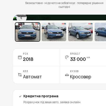
Безкоштовно · ні до чого не зобовʼязує · попереднє рішення
сьогодні
1 / 13
‹
Ціна в місяць
РІК
ПРОБІГ
км
2018
33 000
КПП
КУЗОВ
Автомат
Кросовер
Кредитна програма
Розрахунок під ваше авто, заявка онлайн