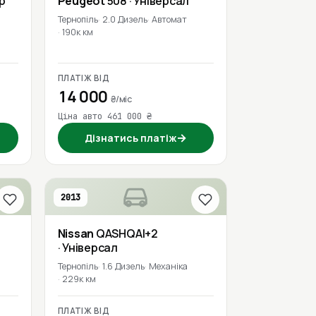
р
Peugeot
508
· Універсал
Тернопіль
2.0 Дизель
Автомат
190к км
ПЛАТІЖ ВІД
14 000
₴/міс
Ціна авто 461 000 ₴
→
Дізнатись платіж
2013
Nissan
QASHQAI+2
· Універсал
Тернопіль
1.6 Дизель
Механіка
229к км
ПЛАТІЖ ВІД