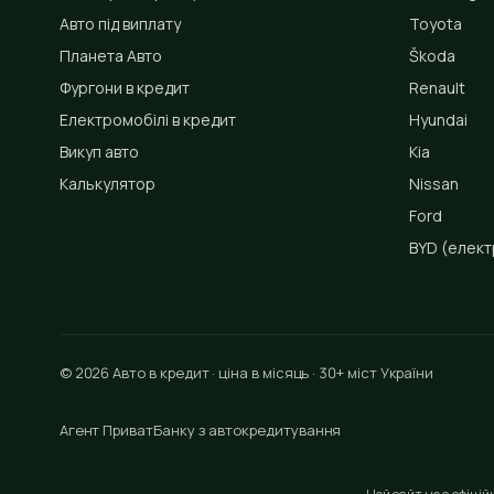
Авто під виплату
Toyota
Планета Авто
Škoda
Фургони в кредит
Renault
Електромобілі в кредит
Hyundai
Викуп авто
Kia
Калькулятор
Nissan
Ford
BYD
(елект
© 2026 Авто в кредит · ціна в місяць · 30+ міст України
Агент ПриватБанку з автокредитування