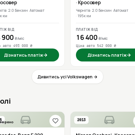
росовер
· Кросовер
ігів
2.0 Бензин
Автомат
Чернігів
2.0 Бензин
Автомат
к км
195к км
ТІЖ ВІД
ПЛАТІЖ ВІД
 900
16 400
₴/міс
₴/міс
а авто 493 000 ₴
Ціна авто 542 000 ₴
→
→
Дізнатись платіж
Дізнатись платіж
Дивитись усі Volkswagen →
олі
5
2013
евірено