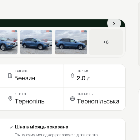
›
+6
ПАЛИВО
ОБ'ЄМ
Бензин
2.0 л
МІСТО
ОБЛАСТЬ
Тернопіль
Тернопільська
Ціна в місяць показана
Точну суму менеджер розрахує під ваше авто