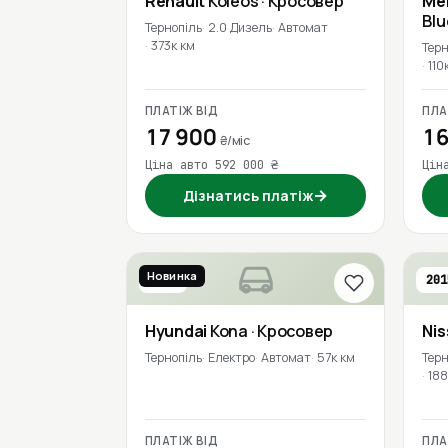
Renault
Koleos
· Кросовер
Me
Bl
Тернопіль
2.0 Дизель
Автомат
373к км
Терн
110
ПЛАТІЖ ВІД
ПЛА
17 900
16
₴/міс
Ціна авто 592 000 ₴
Цін
→
Дізнатись платіж
Новинка
2020
201
Hyundai
Kona
· Кросовер
Ni
Тернопіль
Електро
Автомат
57к км
Терн
188
ПЛАТІЖ ВІД
ПЛА