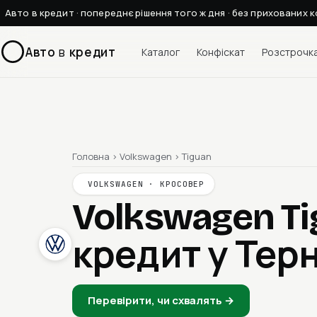
Авто в кредит · попереднє рішення того ж дня · без прихованих к
Авто
в
кредит
Каталог
Конфіскат
Розстрочк
Головна
›
Volkswagen
›
Tiguan
VOLKSWAGEN · КРОСОВЕР
Volkswagen Ti
кредит у Тер
Перевірити, чи схвалять →