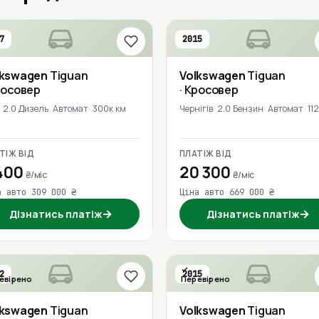
7
2015
lkswagen
Tiguan
Volkswagen
Tiguan
росовер
· Кросовер
2.0 Дизель
Автомат
300к км
Чернігів
2.0 Бензин
Автомат
11
ТІЖ ВІД
ПЛАТІЖ ВІД
400
20 300
₴/міс
₴/міс
а авто 309 000 ₴
Ціна авто 669 000 ₴
→
→
Дізнатись платіж
Дізнатись платіж
2
2015
евірено
Перевірено
lkswagen
Tiguan
Volkswagen
Tiguan