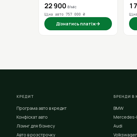
22 900
17
₴/міс
Ціна авто 757 000 ₴
Цін
→
Дізнатись платіж
КРЕДИТ
БРЕНДИ В 
Програма авто в кредит
BMW
Конфіскат авто
Mercedes-
Лізинг для бізнесу
Audi
Авто в розстрочку
Volkswage