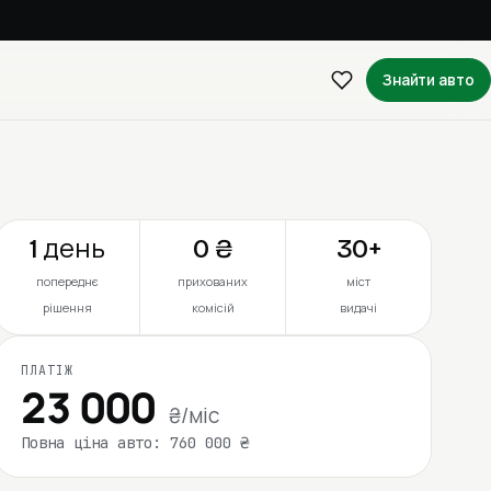
Знайти авто
1 день
0 ₴
30+
попереднє
прихованих
міст
рішення
комісій
видачі
ПЛАТІЖ
23 000
₴/міс
Повна ціна авто: 760 000 ₴