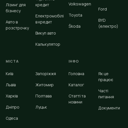
Volkswagen
Лізинг для
кредит
Ford
бізнесу
Toyota
Електромобілі
BYD
Авто в
в кредит
Škoda
(електро)
розстрочку
Викуп авто
Калькулятор
МІСТА
ІНФО
Київ
Запоріжжя
Головна
Як це
працює
Львів
Житомир
Каталог
Часті
Харків
Полтава
Статті та
питання
новини
Дніпро
Луцьк
Документи
Одеса