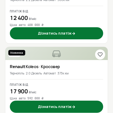
ПЛАТІЖ ВІД
12 400
₴/міс
Ціна авто 408 000 ₴
Дізнатись платіж
→
Новинка
2016
Renault
Koleos
· Кросовер
Тернопіль
2.0 Дизель
Автомат
373к км
ПЛАТІЖ ВІД
17 900
₴/міс
Ціна авто 592 000 ₴
Дізнатись платіж
→