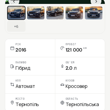
‹
›
Ціна в місяць
+6
РІК
ПРОБІГ
км
2016
121 000
ПАЛИВО
ОБ'ЄМ
Гібрид
2.0 л
КПП
КУЗОВ
Автомат
Кросовер
МІСТО
ОБЛАСТЬ
Тернопіль
Тернопільська