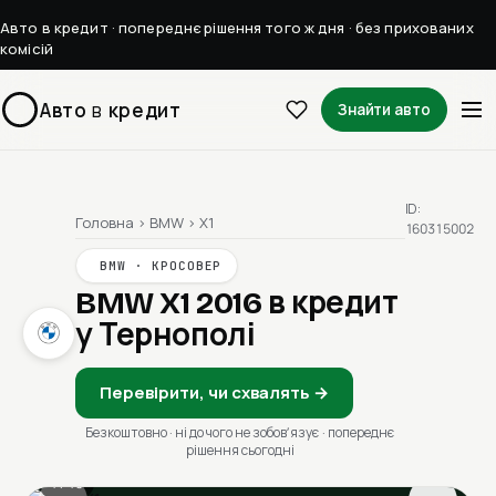
Авто в кредит · попереднє рішення того ж дня · без прихованих
комісій
Авто
в
кредит
Знайти авто
ID:
Головна
›
BMW
›
X1
160315002
BMW · КРОСОВЕР
BMW X1 2016
в кредит
у Тернополі
Перевірити, чи схвалять →
Безкоштовно · ні до чого не зобовʼязує · попереднє
рішення сьогодні
1 / 13