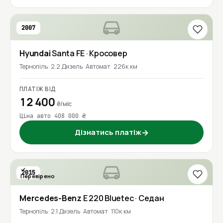
2007
Hyundai
Santa FE
· Кросовер
Тернопіль
2.2 Дизель
Автомат
226к км
ПЛАТІЖ ВІД
12 400
₴/міс
Ціна авто 408 000 ₴
Дізнатись платіж
→
2015
Перевірено
Mercedes-Benz
E 220 Bluetec
· Седан
Тернопіль
2.1 Дизель
Автомат
110к км