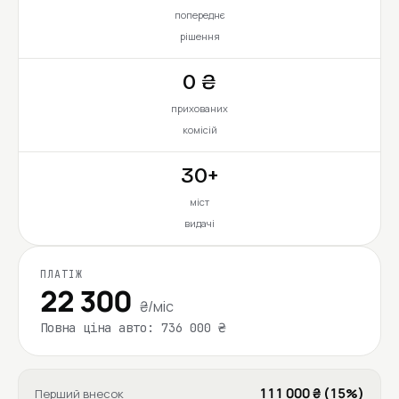
попереднє
рішення
0 ₴
прихованих
комісій
30+
міст
видачі
ПЛАТІЖ
22 300
₴/міс
Повна ціна авто: 736 000 ₴
111 000 ₴ (15%)
Перший внесок