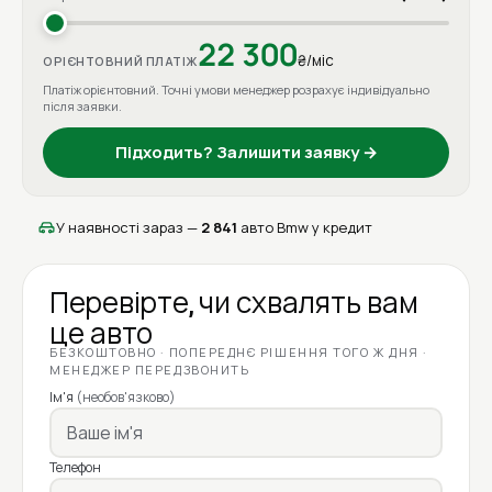
22 300
₴/міс
ОРІЄНТОВНИЙ ПЛАТІЖ
Платіж орієнтовний. Точні умови менеджер розрахує індивідуально
після заявки.
Підходить? Залишити заявку →
У наявності зараз —
2 841
авто Bmw у кредит
Перевірте, чи схвалять вам
це авто
БЕЗКОШТОВНО · ПОПЕРЕДНЄ РІШЕННЯ ТОГО Ж ДНЯ ·
МЕНЕДЖЕР ПЕРЕДЗВОНИТЬ
Ім'я
(необов'язково)
Телефон