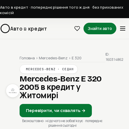
Авто в кредит · попереднє рішення того ж дня · без прихованих
комісій
Авто
в
кредит
Знайти авто
ID:
Головна
›
Mercedes-Benz
›
E 320
160314862
MERCEDES-BENZ · СЕДАН
Mercedes-Benz E 320
2005
в кредит у
Житомирі
Перевірити, чи схвалять →
Безкоштовно · ні до чого не зобовʼязує · попереднє
рішення сьогодні