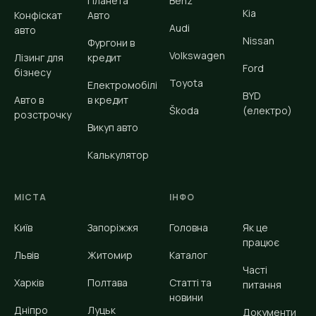
Планета
Benz
Kia
Конфіскат
Авто
Audi
авто
Nissan
Фургони в
Volkswagen
Лізинг для
кредит
Ford
бізнесу
Toyota
Електромобілі
BYD
Авто в
в кредит
Škoda
(електро)
розстрочку
Викуп авто
Калькулятор
МІСТА
ІНФО
Київ
Запоріжжя
Головна
Як це
працює
Львів
Житомир
Каталог
Часті
Харків
Полтава
Статті та
питання
новини
Дніпро
Луцьк
Документи