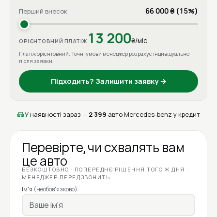
66 000 ₴ (15%)
Перший внесок
13 200
₴/міс
ОРІЄНТОВНИЙ ПЛАТІЖ
Платіж орієнтовний. Точні умови менеджер розрахує індивідуально
після заявки.
Підходить? Залишити заявку →
У наявності зараз —
2 399
авто Mercedes-benz у кредит
Перевірте, чи схвалять вам
це авто
БЕЗКОШТОВНО · ПОПЕРЕДНЄ РІШЕННЯ ТОГО Ж ДНЯ ·
МЕНЕДЖЕР ПЕРЕДЗВОНИТЬ
Ім'я
(необов'язково)