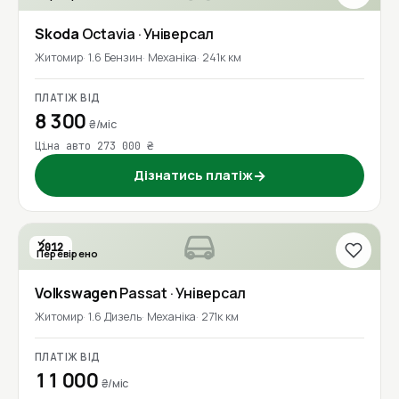
Skoda
Octavia
· Універсал
Житомир
1.6 Бензин
Механіка
241к км
ПЛАТІЖ ВІД
8 300
₴/міс
Ціна авто 273 000 ₴
Дізнатись платіж
→
2012
Перевірено
1 власник
Volkswagen
Passat
· Універсал
Житомир
1.6 Дизель
Механіка
271к км
ПЛАТІЖ ВІД
11 000
₴/міс