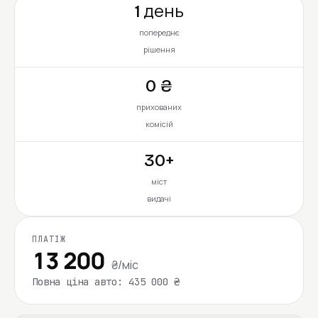
1 день
попереднє
рішення
0 ₴
прихованих
комісій
30+
міст
видачі
ПЛАТІЖ
13 200
₴/міс
Повна ціна авто: 435 000 ₴