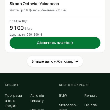
Skoda
Octavia
· Універсал
Житомир
1.6 Дизель
Механіка
241к км
ПЛАТІЖ ВІД
9 100
₴/міс
Ціна авто 300 000 ₴
Дізнатись платіж
→
Більше авто у Житомирі →
КРЕДИТ
БРЕНДИ В КРЕДИТ
Програма
Авто під
BMW
Renault
авто в
виплату
Mercedes-
Hyundai
кредит