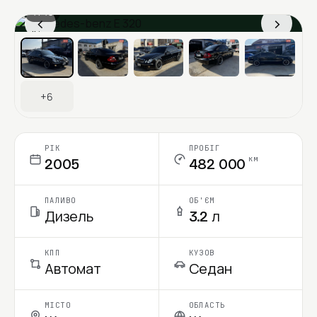
1 / 13
‹
›
Ціна в місяць
+6
РІК
ПРОБІГ
км
2005
482 000
ПАЛИВО
ОБ'ЄМ
Дизель
3.2 л
КПП
КУЗОВ
Автомат
Седан
МІСТО
ОБЛАСТЬ