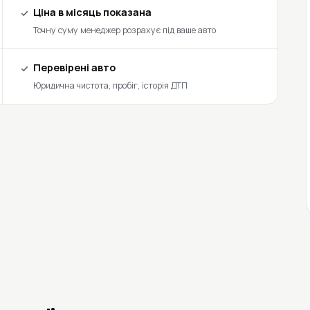
Ціна в місяць показана
Точну суму менеджер розрахує під ваше авто
Перевірені авто
Юридична чистота, пробіг, історія ДТП