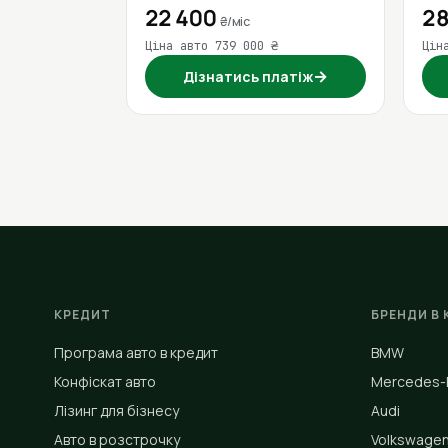
22 400
28
₴/міс
Ціна авто 739 000 ₴
Цін
→
Дізнатись платіж
КРЕДИТ
БРЕНДИ В 
Програма авто в кредит
BMW
Конфіскат авто
Mercedes-
Лізинг для бізнесу
Audi
Авто в розстрочку
Volkswage