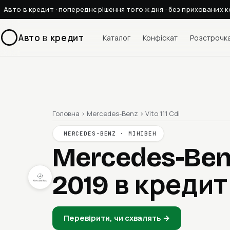
Авто в кредит · попереднє рішення того ж дня · без прихованих к
Авто
в
кредит
Каталог
Конфіскат
Розстрочк
Головна
›
Mercedes-Benz
›
Vito 111 Cdi
MERCEDES-BENZ · МІНІВЕН
Mercedes-Benz 
2019
в кредит
Перевірити, чи схвалять →