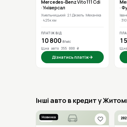
Mercedes-Benz
Vito 111 Cdi
Me
· Універсал
· Ф
Хмельницький
2.1 Дизель
Механіка
Іван
425к км
310
ПЛАТІЖ ВІД
ПЛА
10 800
15
₴/міс
Ціна авто 355 000 ₴
Цін
→
Дізнатись платіж
Інші авто в кредит у Житом
Новинка
2017
202