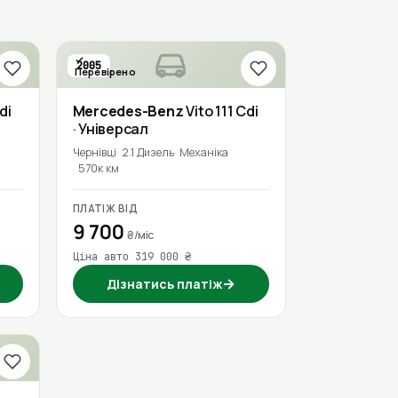
2005
Перевірено
di
Mercedes-Benz
Vito 111 Cdi
· Універсал
Чернівці
2.1 Дизель
Механіка
570к км
ПЛАТІЖ ВІД
9 700
₴/міс
Ціна авто 319 000 ₴
→
Дізнатись платіж