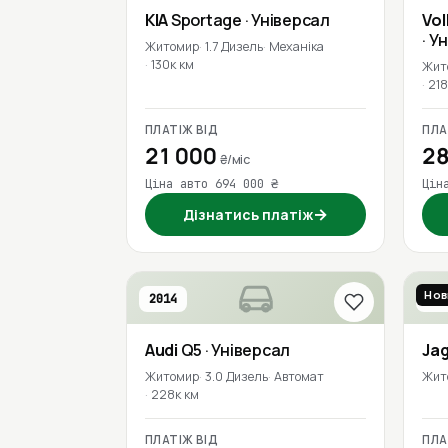
KIA
Sportage
· Універсал
Vo
· У
Житомир
1.7 Дизель
Механіка
130к км
Жит
218
ПЛАТІЖ ВІД
ПЛА
21 000
28
₴/міс
Ціна авто 694 000 ₴
Цін
→
Дізнатись платіж
Нов
2014
201
Audi
Q5
· Універсал
Ja
Житомир
3.0 Дизель
Автомат
Жит
228к км
ПЛАТІЖ ВІД
ПЛА