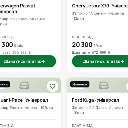
lkswagen
Passat
Chery
Jetour X70
· Універ
ніверсал
Житомир
1.5 Бензин
Механіка
12к км
омир
2.0 Дизель
Механіка
к км
ТІЖ ВІД
ПЛАТІЖ ВІД
 300
20 300
₴/міс
₴/міс
а авто 936 000 ₴
Ціна авто 672 000 ₴
→
→
Дізнатись платіж
Дізнатись платіж
инка
Новинка
9
2019
guar
I-Pace
· Універсал
Ford
Kuga
· Універсал
омир
Електро
Автомат
107к км
Житомир
2.0 Дизель
Автомат
91к км
ТІЖ ВІД
ПЛАТІЖ ВІД