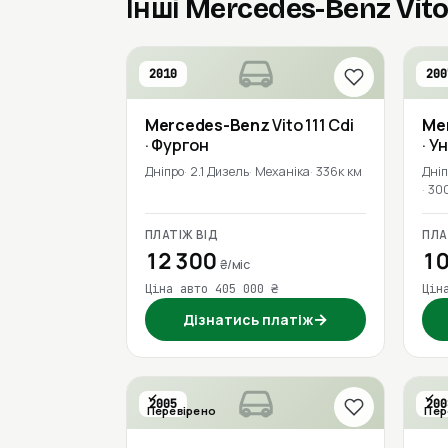
Інші Mercedes-Benz Vito 
2010
200
Mercedes-Benz
Vito 111 Cdi
Me
· Фургон
· У
Дніпро
2.1 Дизель
Механіка
336к км
Дні
30
ПЛАТІЖ ВІД
ПЛА
12 300
10
₴/міс
Ціна авто 405 000 ₴
Цін
→
Дізнатись платіж
2005
200
Перевірено
Пер