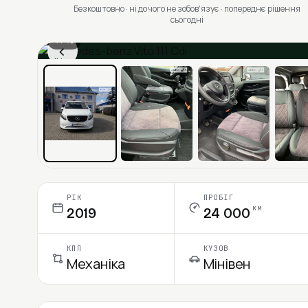
Безкоштовно · ні до чого не зобовʼязує · попереднє рішення
сьогодні
1 / 13
‹
Ціна в місяць
РІК
ПРОБІГ
км
2019
24 000
КПП
КУЗОВ
Механіка
Мінівен