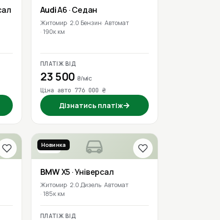
сал
Audi
A6
· Седан
Житомир
2.0 Бензин
Автомат
190к км
ПЛАТІЖ ВІД
23 500
₴/міс
Ціна авто 776 000 ₴
→
Дізнатись платіж
Новинка
2016
BMW
X5
· Універсал
Житомир
2.0 Дизель
Автомат
185к км
ПЛАТІЖ ВІД