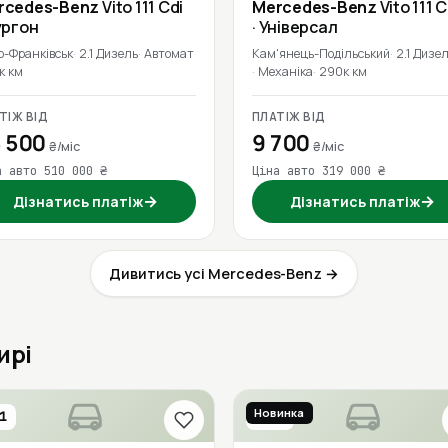
rcedes-Benz
Vito 111 Cdi
Mercedes-Benz
Vito 111 C
ургон
· Універсал
о-Франківськ
2.1 Дизель
Автомат
Кам'янець-Подільський
2.1 Дизе
к км
Механіка
290к км
ТІЖ ВІД
ПЛАТІЖ ВІД
 500
9 700
₴/міс
₴/міс
а авто 510 000 ₴
Ціна авто 319 000 ₴
→
→
Дізнатись платіж
Дізнатись платіж
Дивитись усі Mercedes-Benz →
ирі
Новинка
1
2020