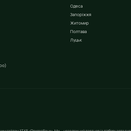
Одеса
Запоріжжя
Житомир
Полтава
Луцьк
ро)
йним сайтом АТ КБ «ПриватБанк». Ми — незалежний партнер із підбору авто в кр