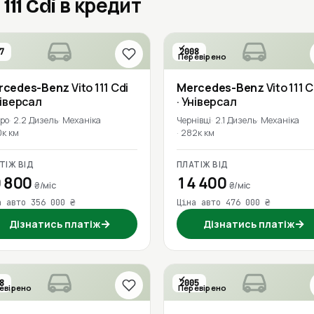
111 Cdi в кредит
7
2008
Перевірено
rcedes-Benz
Vito 111 Cdi
Mercedes-Benz
Vito 111 C
ніверсал
· Універсал
про
2.2 Дизель
Механіка
Чернівці
2.1 Дизель
Механіка
0к км
282к км
ТІЖ ВІД
ПЛАТІЖ ВІД
 800
14 400
₴/міс
₴/міс
а авто 356 000 ₴
Ціна авто 476 000 ₴
→
→
Дізнатись платіж
Дізнатись платіж
8
2005
евірено
Перевірено