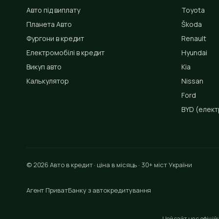
Авто під виплату
Toyota
Планета Авто
Škoda
Фургони в кредит
Renault
Електромобілі в кредит
Hyundai
Викуп авто
Kia
Калькулятор
Nissan
Ford
BYD
(елект
© 2026 Авто в кредит · ціна в місяць · 30+ міст України
Агент ПриватБанку з автокредитування
Цей сайт не є офіці