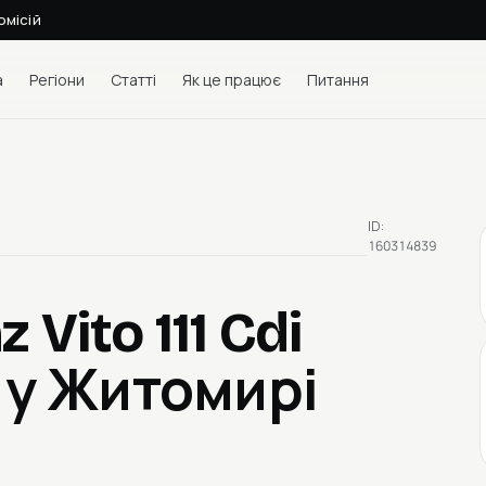
омісій
а
Регіони
Статті
Як це працює
Питання
ID:
160314839
Vito 111 Cdi
 у Житомирі