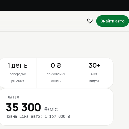
Знайти авто
1 день
0 ₴
30+
попереднє
прихованих
міст
рішення
комісій
видачі
ПЛАТІЖ
35 300
₴/міс
Повна ціна авто: 1 167 000 ₴