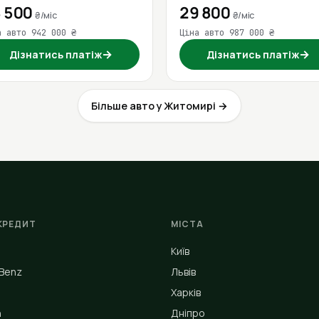
 500
29 800
₴/міс
₴/міс
а авто 942 000 ₴
Ціна авто 987 000 ₴
→
→
Дізнатись платіж
Дізнатись платіж
Більше авто у Житомирі →
КРЕДИТ
МІСТА
Київ
Benz
Львів
Харків
n
Дніпро