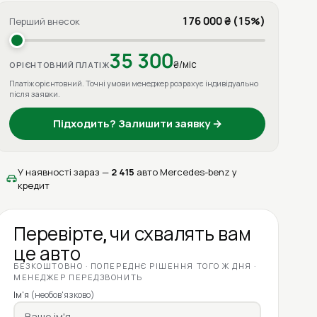
176 000 ₴ (15%)
Перший внесок
35 300
₴/міс
ОРІЄНТОВНИЙ ПЛАТІЖ
Платіж орієнтовний. Точні умови менеджер розрахує індивідуально
після заявки.
Підходить? Залишити заявку →
У наявності зараз —
2 415
авто Mercedes-benz у
кредит
Перевірте, чи схвалять вам
це авто
БЕЗКОШТОВНО · ПОПЕРЕДНЄ РІШЕННЯ ТОГО Ж ДНЯ ·
МЕНЕДЖЕР ПЕРЕДЗВОНИТЬ
Ім'я
(необов'язково)