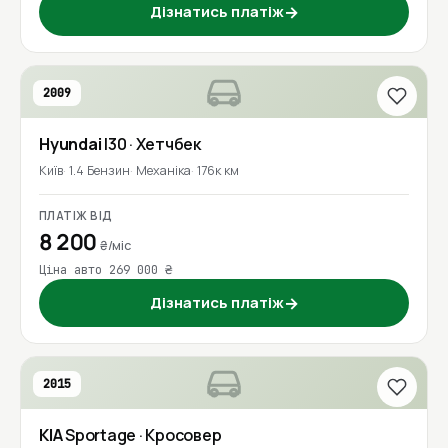
Дізнатись платіж
→
2009
Hyundai
I30
· Хетчбек
Київ
1.4 Бензин
Механіка
176к км
ПЛАТІЖ ВІД
8 200
₴/міс
Ціна авто 269 000 ₴
Дізнатись платіж
→
2015
KIA
Sportage
· Кросовер