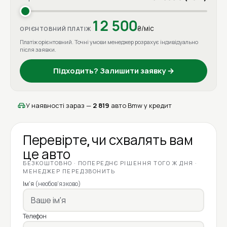
12 500
₴/міс
ОРІЄНТОВНИЙ ПЛАТІЖ
Платіж орієнтовний. Точні умови менеджер розрахує індивідуально
після заявки.
Підходить? Залишити заявку →
У наявності зараз —
2 819
авто Bmw у кредит
Перевірте, чи схвалять вам
це авто
БЕЗКОШТОВНО · ПОПЕРЕДНЄ РІШЕННЯ ТОГО Ж ДНЯ ·
МЕНЕДЖЕР ПЕРЕДЗВОНИТЬ
Ім'я
(необов'язково)
Телефон