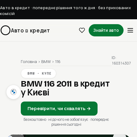
Авто в кредит · попереднє рішення того ж дня · без прихованих
комісій
Авто
в
кредит
Знайти авто
ID:
Головна
›
BMW
›
116
160314307
BMW · КУПЕ
BMW 116 2011
в кредит
у Києві
Перевірити, чи схвалять →
Безкоштовно · ні до чого не зобовʼязує · попереднє
рішення сьогодні
1 / 13