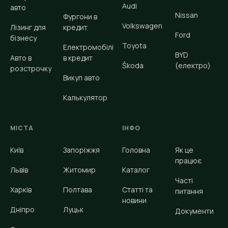
Audi
авто
Nissan
Фургони в
Volkswagen
Лізинг для
кредит
Ford
бізнесу
Toyota
Електромобілі
BYD
Авто в
в кредит
Škoda
(електро)
розстрочку
Викуп авто
Калькулятор
МІСТА
ІНФО
Київ
Запоріжжя
Головна
Як це
працює
Львів
Житомир
Каталог
Часті
Харків
Полтава
Статті та
питання
новини
Дніпро
Луцьк
Документи