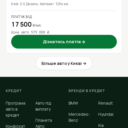
Київ
2.0 Дизель
Автомат
126к км
ПЛАТІЖ ВІД
17 500
₴/міс
Ціна авто 579 000 ₴
Дізнатись платіж
→
Більше авто у Києві →
КРЕДИТ
БРЕНДИ В КРЕДИТ
Програма
Авто під
BMW
Renault
авто в
виплату
Mercedes-
Hyundai
кредит
Планета
Benz
Kia
Конфіскат
Авто