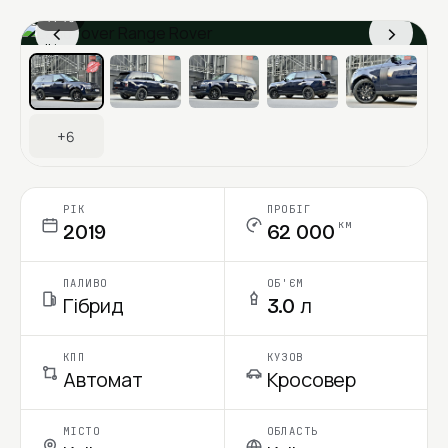
1 / 13
‹
›
Ціна в місяць
+6
РІК
ПРОБІГ
км
2019
62 000
ПАЛИВО
ОБ'ЄМ
Гібрид
3.0 л
КПП
КУЗОВ
Автомат
Кросовер
МІСТО
ОБЛАСТЬ