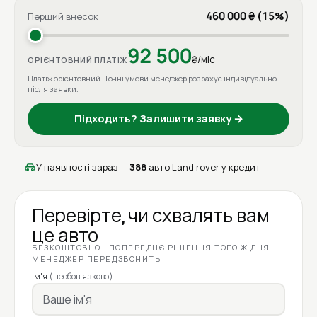
460 000 ₴ (15%)
Перший внесок
92 500
₴/міс
ОРІЄНТОВНИЙ ПЛАТІЖ
Платіж орієнтовний. Точні умови менеджер розрахує індивідуально
після заявки.
Підходить? Залишити заявку →
У наявності зараз —
388
авто Land rover у кредит
Перевірте, чи схвалять вам
це авто
БЕЗКОШТОВНО · ПОПЕРЕДНЄ РІШЕННЯ ТОГО Ж ДНЯ ·
МЕНЕДЖЕР ПЕРЕДЗВОНИТЬ
Ім'я
(необов'язково)