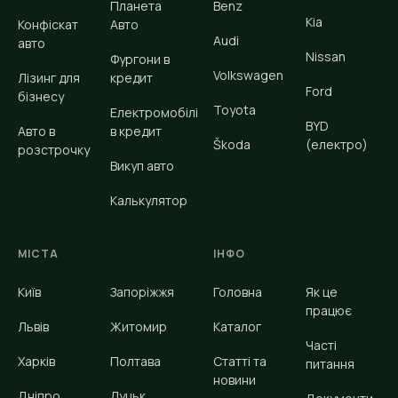
Планета
Benz
Kia
Конфіскат
Авто
Audi
авто
Nissan
Фургони в
Volkswagen
Лізинг для
кредит
Ford
бізнесу
Toyota
Електромобілі
BYD
Авто в
в кредит
Škoda
(електро)
розстрочку
Викуп авто
Калькулятор
МІСТА
ІНФО
Київ
Запоріжжя
Головна
Як це
працює
Львів
Житомир
Каталог
Часті
Харків
Полтава
Статті та
питання
новини
Дніпро
Луцьк