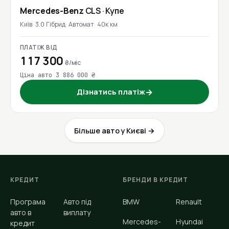
Mercedes-Benz
CLS
· Купе
Київ
3.0 Гібрид
Автомат
40к км
ПЛАТІЖ ВІД
117 300
₴/міс
Ціна авто 3 886 000 ₴
Дізнатись платіж
→
Більше авто у Києві →
КРЕДИТ
БРЕНДИ В КРЕДИТ
Програма
Авто під
BMW
Renault
авто в
виплату
Mercedes-
Hyundai
кредит