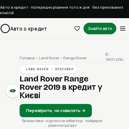
Авто в кредит · попереднє рішення того ж дня · без прихованих
комісій
Авто
в
кредит
Знайти авто
ID:
Головна
›
Land Rover
›
Range Rover
160314294
LAND ROVER · КРОСОВЕР
Land Rover Range
Rover 2019
в кредит у
Києві
Перевірити, чи схвалять →
Безкоштовно · ні до чого не зобовʼязує · попереднє
рішення сьогодні