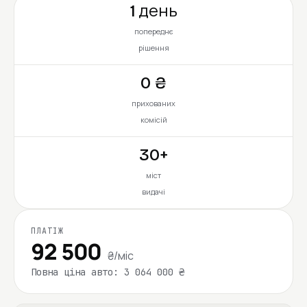
1 день
попереднє
рішення
0 ₴
прихованих
комісій
30+
міст
видачі
ПЛАТІЖ
92 500
₴/міс
Повна ціна авто: 3 064 000 ₴