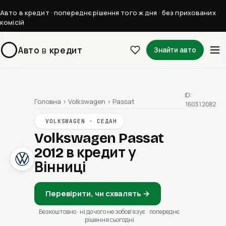
Авто в кредит · попереднє рішення того ж дня · без прихованих
комісій
Авто
в
кредит
Знайти авто
ID:
Головна
›
Volkswagen
›
Passat
160312082
VOLKSWAGEN · СЕДАН
Volkswagen Passat
2012
в кредит у
Вінниці
Перевірити, чи схвалять →
Безкоштовно · ні до чого не зобовʼязує · попереднє
рішення сьогодні