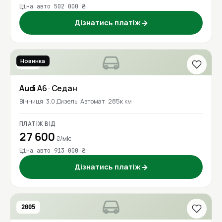
Ціна авто 502 000 ₴
Дізнатись платіж
→
Новинка
2016
Audi
A6
· Седан
Вінниця
3.0 Дизель
Автомат
285к км
ПЛАТІЖ ВІД
27 600
₴/міс
Ціна авто 913 000 ₴
Дізнатись платіж
→
2005