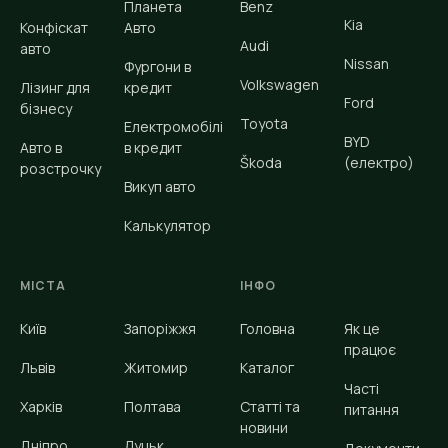
Планета
Benz
Kia
Конфіскат
Авто
Audi
авто
Nissan
Фургони в
Volkswagen
Лізинг для
кредит
Ford
бізнесу
Toyota
Електромобілі
BYD
Авто в
в кредит
Škoda
(електро)
розстрочку
Викуп авто
Калькулятор
МІСТА
ІНФО
Київ
Запоріжжя
Головна
Як це
працює
Львів
Житомир
Каталог
Часті
Харків
Полтава
Статті та
питання
новини
Дніпро
Луцьк