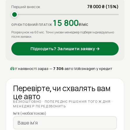
78 000 ₴ (15%)
Перший внесок
15 800
₴/міс
ОРІЄНТОВНИЙ ПЛАТІЖ
Розрахунок на 60 міс. Точні умови менеджер підбере індивідуально
після заявки.
Підходить? Залишити заявку →
У наявності зараз —
7 306
авто Volkswagen у кредит
Перевірте, чи схвалять вам
це авто
БЕЗКОШТОВНО · ПОПЕРЕДНЄ РІШЕННЯ ТОГО Ж ДНЯ ·
МЕНЕДЖЕР ПЕРЕДЗВОНИТЬ
Ім'я
(необов'язково)