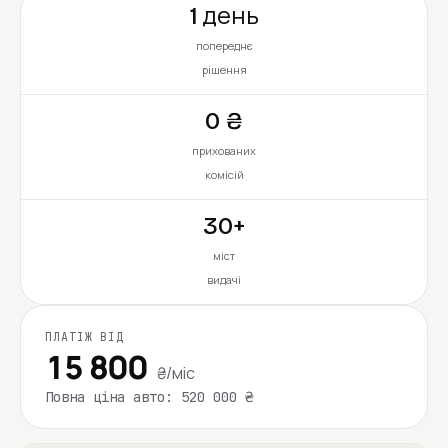
1 день
попереднє
рішення
0 ₴
прихованих
комісій
30+
міст
видачі
ПЛАТІЖ ВІД
15 800
₴/міс
Повна ціна авто: 520 000 ₴