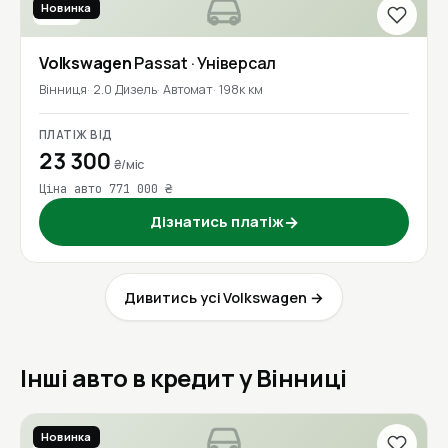
Новинка
2016
Volkswagen
Passat
· Універсал
Вінниця
2.0 Дизель
Автомат
198к км
ПЛАТІЖ ВІД
23 300
₴/міс
Ціна авто 771 000 ₴
Дізнатись платіж
→
Дивитись усі Volkswagen →
Інші авто в кредит у Вінниці
Новинка
2020