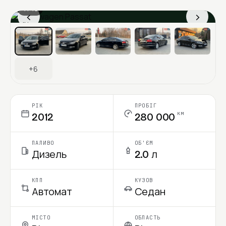
1 / 13
‹
›
Ціна в місяць
+6
РІК
ПРОБІГ
км
2012
280 000
ПАЛИВО
ОБ'ЄМ
Дизель
2.0 л
КПП
КУЗОВ
Автомат
Седан
МІСТО
ОБЛАСТЬ