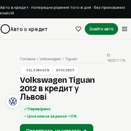
Авто в кредит · попереднє рішення того ж дня · без прихованих
комісій
Авто
в
кредит
Знайти авто
ID:
Головна
›
Volkswagen
›
Tiguan
160311179
VOLKSWAGEN · КРОСОВЕР
Volkswagen Tiguan
2012
в кредит у
Львові
Перевірено
Ціна нижча за ринок ~11%
Перевірити, чи схвалять →