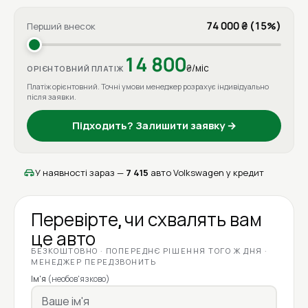
74 000 ₴ (15%)
Перший внесок
14 800
₴/міс
ОРІЄНТОВНИЙ ПЛАТІЖ
Платіж орієнтовний. Точні умови менеджер розрахує індивідуально
після заявки.
Підходить? Залишити заявку →
У наявності зараз —
7 415
авто Volkswagen у кредит
Перевірте, чи схвалять вам
це авто
БЕЗКОШТОВНО · ПОПЕРЕДНЄ РІШЕННЯ ТОГО Ж ДНЯ ·
МЕНЕДЖЕР ПЕРЕДЗВОНИТЬ
Ім'я
(необов'язково)