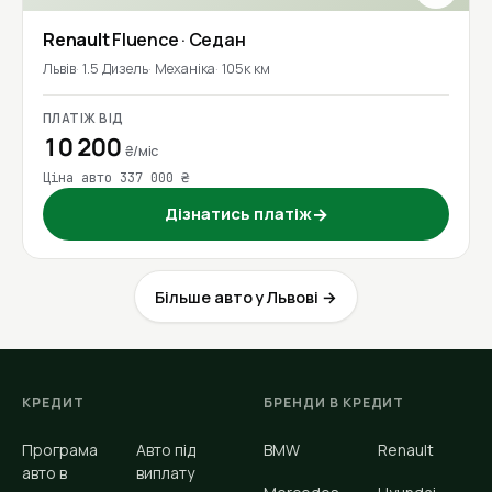
Renault
Fluence
· Седан
Львів
1.5 Дизель
Механіка
105к км
ПЛАТІЖ ВІД
10 200
₴/міс
Ціна авто 337 000 ₴
Дізнатись платіж
→
Більше авто у Львові →
КРЕДИТ
БРЕНДИ В КРЕДИТ
Програма
Авто під
BMW
Renault
авто в
виплату