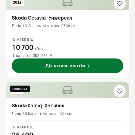
2012
Skoda
Octavia
· Універсал
Львів
1.6 Дизель
Механіка
280к км
ПЛАТІЖ ВІД
10 700
₴/міс
Ціна авто 352 000 ₴
Дізнатись платіж
→
Новинка
2020
Skoda
Kamiq
· Хетчбек
Львів
1.6 Бензин
Автомат
42к км
ПЛАТІЖ ВІД