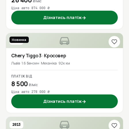
26 400
₴/міс
Ціна авто 874 000 ₴
Дізнатись платіж
→
Новинка
2016
Chery
Tiggo 3
· Кросовер
Львів
1.6 Бензин
Механіка
92к км
ПЛАТІЖ ВІД
8 500
₴/міс
Ціна авто 278 000 ₴
Дізнатись платіж
→
2013