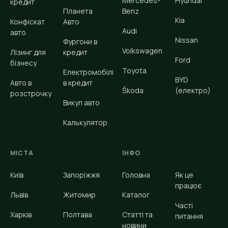
Mercedes-
Hyundai
кредит
Планета
Benz
Kia
Конфіскат
Авто
Audi
авто
Nissan
Фургони в
Volkswagen
Лізинг для
кредит
Ford
бізнесу
Toyota
Електромобілі
BYD
Авто в
в кредит
Škoda
(електро)
розстрочку
Викуп авто
Калькулятор
МІСТА
ІНФО
Київ
Запоріжжя
Головна
Як це
працює
Львів
Житомир
Каталог
Часті
Харків
Полтава
Статті та
питання
новини