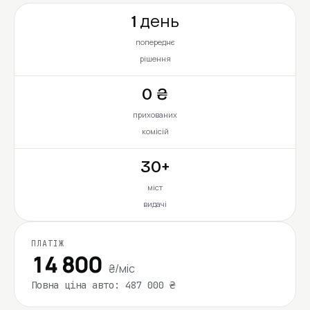
1 день
попереднє
рішення
0 ₴
прихованих
комісій
30+
міст
видачі
ПЛАТІЖ
14 800
₴/міс
Повна ціна авто: 487 000 ₴