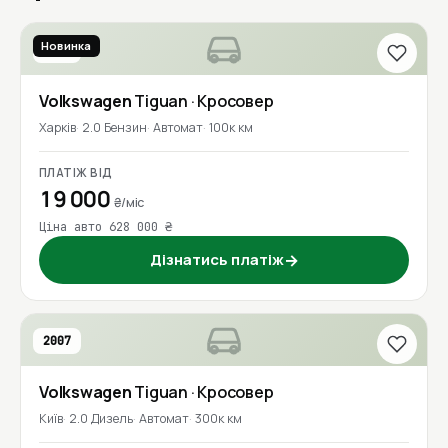
Новинка
2017
Volkswagen
Tiguan
· Кросовер
Харків
2.0 Бензин
Автомат
100к км
ПЛАТІЖ ВІД
19 000
₴/міс
Ціна авто 628 000 ₴
Дізнатись платіж
→
2007
Volkswagen
Tiguan
· Кросовер
Київ
2.0 Дизель
Автомат
300к км