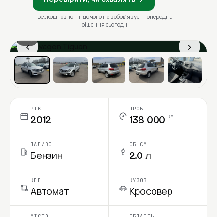
Безкоштовно · ні до чого не зобовʼязує · попереднє
рішення сьогодні
1 / 6
‹
›
Ціна в місяць
РІК
ПРОБІГ
км
2012
138 000
ПАЛИВО
ОБ'ЄМ
Бензин
2.0 л
КПП
КУЗОВ
Автомат
Кросовер
МІСТО
ОБЛАСТЬ