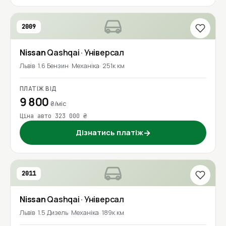
2009
Nissan
Qashqai
· Універсал
Львів
1.6 Бензин
Механіка
251к км
ПЛАТІЖ ВІД
9 800
₴/міс
Ціна авто 323 000 ₴
Дізнатись платіж
→
2011
Nissan
Qashqai
· Універсал
Львів
1.5 Дизель
Механіка
189к км