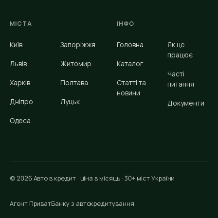
МІСТА
ІНФО
Київ
Запоріжжя
Головна
Як це
працює
Львів
Житомир
Каталог
Часті
Харків
Полтава
Статті та
питання
новини
Дніпро
Луцьк
Документи
Одеса
© 2026 Авто в кредит · ціна в місяць · 30+ міст України
Агент ПриватБанку з автокредитування