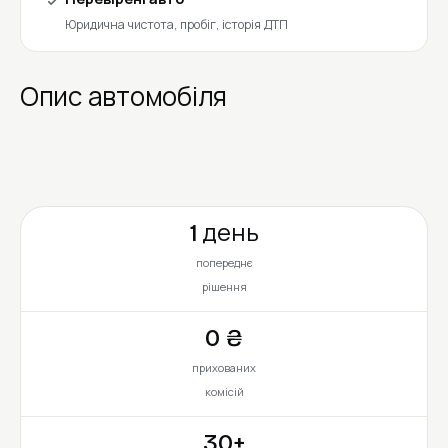
Юридична чистота, пробіг, історія ДТП
Опис автомобіля
1 день
попереднє
рішення
0 ₴
прихованих
комісій
30+