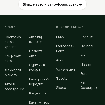
Більше авто у Івано-Франківську →
КРЕДИТ
БРЕНДИ В КРЕДИТ
Програма
Авто під
BMW
Renault
авто в
виплату
Mercedes-
Hyundai
кредит
Планета
Benz
Kia
Конфіскат
Авто
Audi
авто
Nissan
Фургони в
Volkswagen
Лізинг для
кредит
Ford
бізнесу
Toyota
Електромобілі
BYD
Авто в
в кредит
Škoda
(електро)
розстрочку
Викуп авто
Калькулятор