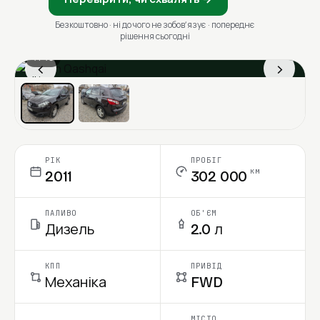
Безкоштовно · ні до чого не зобовʼязує · попереднє
рішення сьогодні
1 / 13
‹
›
Ціна в місяць
РІК
ПРОБІГ
км
2011
302 000
ПАЛИВО
ОБ'ЄМ
Дизель
2.0 л
КПП
ПРИВІД
Механіка
FWD
МІСТО