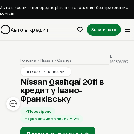
Авто в кредит · попереднє рішення того ж дня · без прихованих
комісій
Авто
в
кредит
Знайти авто
ID:
Головна
›
Nissan
›
Qashqai
160308983
NISSAN · КРОСОВЕР
Nissan Qashqai 2011
в
кредит у Івано-
Франківську
Перевірено
Ціна нижча за ринок ~12%
Перевірити, чи схвалять →