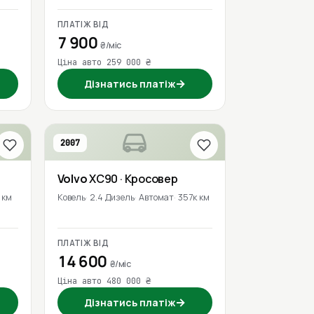
ПЛАТІЖ ВІД
7 900
₴/міс
Ціна авто 259 000 ₴
→
Дізнатись платіж
2007
Volvo
XC90
· Кросовер
 км
Ковель
2.4 Дизель
Автомат
357к км
ПЛАТІЖ ВІД
14 600
₴/міс
Ціна авто 480 000 ₴
→
Дізнатись платіж