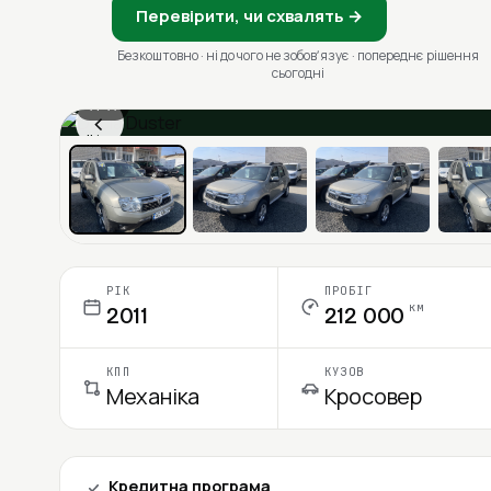
Перевірити, чи схвалять →
Безкоштовно · ні до чого не зобовʼязує · попереднє рішення
сьогодні
1 / 11
‹
Ціна в місяць
РІК
ПРОБІГ
км
2011
212 000
КПП
КУЗОВ
Механіка
Кросовер
Кредитна програма