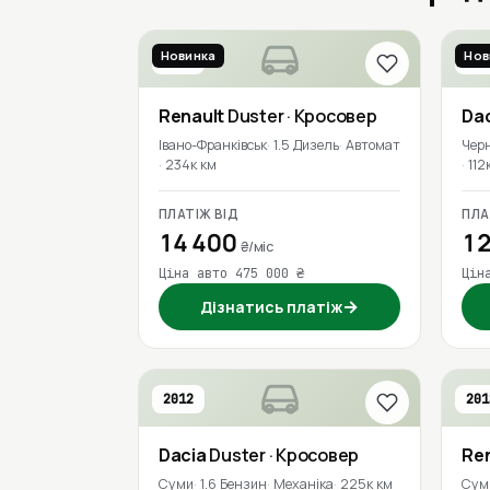
Новинка
Нов
2018
201
Renault
Duster
· Кросовер
Da
Івано-Франківськ
1.5 Дизель
Автомат
Черн
234к км
112
ПЛАТІЖ ВІД
ПЛА
14 400
12
₴/міс
Ціна авто 475 000 ₴
Цін
→
Дізнатись платіж
2012
201
Dacia
Duster
· Кросовер
Re
Суми
1.6 Бензин
Механіка
225к км
Сум