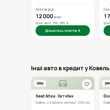
ПЛАТІЖ ВІД
ПЛА
12 000
17
₴/міс
Ціна авто 396 000 ₴
Цін
→
Дізнатись платіж
Інші авто в кредит у Ковель
2006
200
Seat
Altea
· Хетчбек
Do
Ковель
2.0 Дизель
Автомат
292к км
Ков