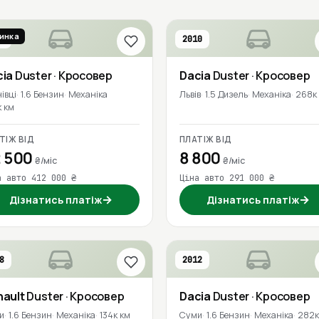
инка
6
2010
cia
Duster
· Кросовер
Dacia
Duster
· Кросовер
івці
1.6 Бензин
Механіка
Львів
1.5 Дизель
Механіка
268к
к км
ТІЖ ВІД
ПЛАТІЖ ВІД
 500
8 800
₴/міс
₴/міс
а авто 412 000 ₴
Ціна авто 291 000 ₴
→
→
Дізнатись платіж
Дізнатись платіж
8
2012
nault
Duster
· Кросовер
Dacia
Duster
· Кросовер
и
1.6 Бензин
Механіка
134к км
Суми
1.6 Бензин
Механіка
282к