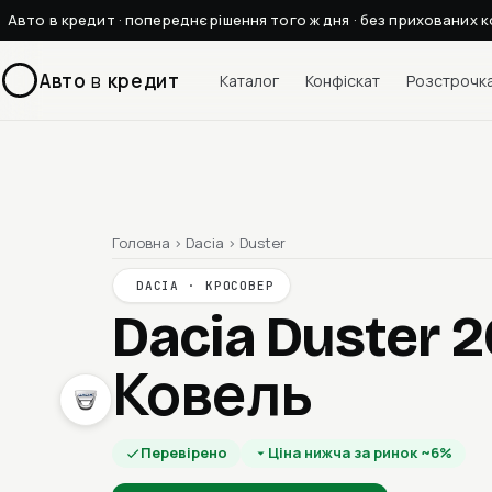
Авто в кредит · попереднє рішення того ж дня · без прихованих к
Авто
в
кредит
Каталог
Конфіскат
Розстрочк
Головна
›
Dacia
›
Duster
DACIA · КРОСОВЕР
Dacia Duster 2
Ковель
Перевірено
Ціна нижча за ринок ~6%