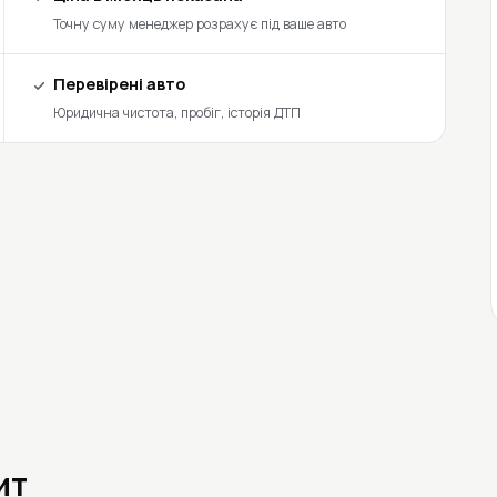
Точну суму менеджер розрахує під ваше авто
Перевірені авто
Юридична чистота, пробіг, історія ДТП
ит