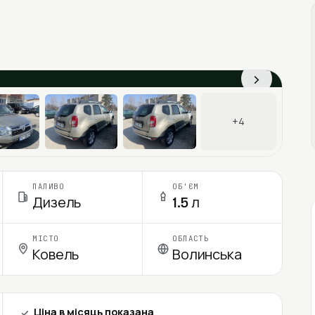
›
+4
ПАЛИВО
ОБ'ЄМ
Дизель
1.5 л
МІСТО
ОБЛАСТЬ
Ковель
Волинська
Ціна в місяць показана