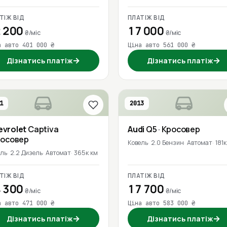
ТІЖ ВІД
ПЛАТІЖ ВІД
 200
17 000
₴/міс
₴/міс
а авто 401 000 ₴
Ціна авто 561 000 ₴
→
→
Дізнатись платіж
Дізнатись платіж
1
2013
evrolet
Captiva
Audi
Q5
· Кросовер
росовер
Ковель
2.0 Бензин
Автомат
181к
ель
2.2 Дизель
Автомат
365к км
ТІЖ ВІД
ПЛАТІЖ ВІД
 300
17 700
₴/міс
₴/міс
а авто 471 000 ₴
Ціна авто 583 000 ₴
→
→
Дізнатись платіж
Дізнатись платіж