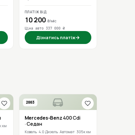
ПЛАТІЖ ВІД
10 200
₴/міс
Ціна авто 337 000 ₴
→
Дізнатись платіж
2003
л
Mercedes-Benz
400 Cdi
· Седан
к км
Ковель
4.0 Дизель
Автомат
305к км