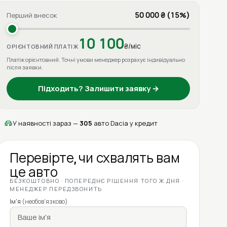
50 000 ₴ (15%)
Перший внесок
10 100
₴/міс
ОРІЄНТОВНИЙ ПЛАТІЖ
Платіж орієнтовний. Точні умови менеджер розрахує індивідуально
після заявки.
Підходить? Залишити заявку →
У наявності зараз —
305
авто Dacia у кредит
Перевірте, чи схвалять вам
це авто
БЕЗКОШТОВНО · ПОПЕРЕДНЄ РІШЕННЯ ТОГО Ж ДНЯ ·
МЕНЕДЖЕР ПЕРЕДЗВОНИТЬ
Ім'я
(необов'язково)