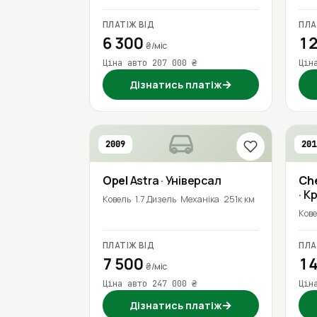
ПЛАТІЖ ВІД
ПЛА
6 300
12
₴/міс
Ціна авто 207 000 ₴
Цін
→
Дізнатись платіж
2009
201
Opel
Astra
· Універсал
Ch
· К
Ковель
1.7 Дизель
Механіка
251к км
Ков
ПЛАТІЖ ВІД
ПЛА
7 500
14
₴/міс
Ціна авто 247 000 ₴
Цін
→
Дізнатись платіж