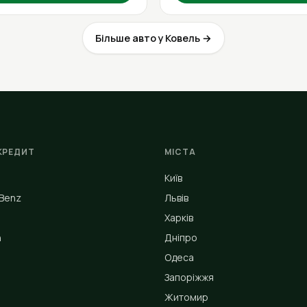
Більше авто у Ковель →
КРЕДИТ
МІСТА
Київ
Benz
Львів
Харків
n
Дніпро
Одеса
Запоріжжя
Житомир