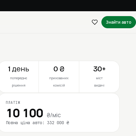
Знайти авто
1 день
0 ₴
30+
попереднє
прихованих
міст
рішення
комісій
видачі
ПЛАТІЖ
10 100
₴/міс
Повна ціна авто: 332 000 ₴