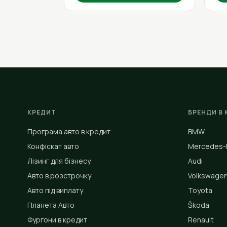
КРЕДИТ
БРЕНДИ В 
Програма авто в кредит
BMW
Конфіскат авто
Mercedes-
Лізинг для бізнесу
Audi
Авто в розстрочку
Volkswage
Авто під виплату
Toyota
Планета Авто
Škoda
Фургони в кредит
Renault