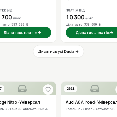
ТІЖ ВІД
ПЛАТІЖ ВІД
 700
10 300
₴/міс
₴/міс
а авто 583 000 ₴
Ціна авто 338 000 ₴
→
→
Дізнатись платіж
Дізнатись платіж
Дивитись усі Dacia →
7
2011
dge
Nitro
· Універсал
Audi
A6 Allroad
· Універса
ель
3.7 Бензин
Автомат
187к км
Ковель
2.7 Дизель
Автомат
285