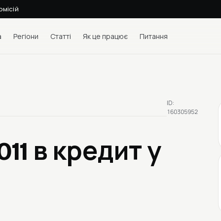
омісій
а
Регіони
Статті
Як це працює
Питання
ID:
160305952
011
в кредит у