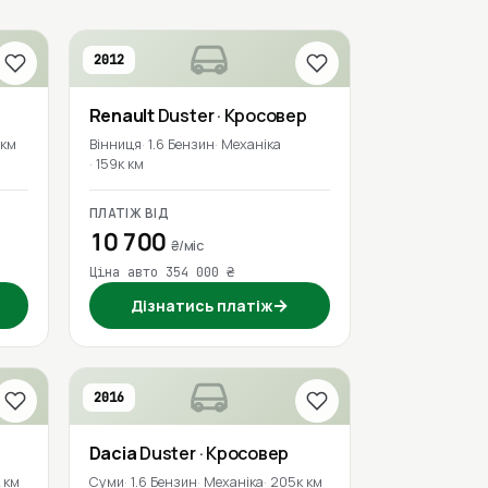
2012
Renault
Duster
· Кросовер
 км
Вінниця
1.6 Бензин
Механіка
159к км
ПЛАТІЖ ВІД
10 700
₴/міс
Ціна авто 354 000 ₴
→
Дізнатись платіж
2016
Dacia
Duster
· Кросовер
 км
Суми
1.6 Бензин
Механіка
205к км