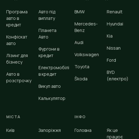
Програма
Авто під
BMW
Renault
авто в
виплату
Mercedes-
Hyundai
кредит
Планета
Benz
Kia
Конфіскат
Авто
Audi
авто
Nissan
Фургони в
Volkswagen
Лізинг для
кредит
Ford
бізнесу
Toyota
Електромобілі
BYD
Авто в
в кредит
Škoda
(електро)
розстрочку
Викуп авто
Калькулятор
МІСТА
ІНФО
Київ
Запоріжжя
Головна
Як це
працює