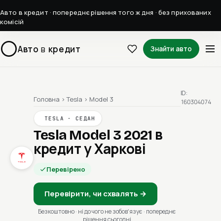
Авто в кредит · попереднє рішення того ж дня · без прихованих
комісій
Авто
в
кредит
Знайти авто
ID:
Головна
›
Tesla
›
Model 3
160304074
TESLA · СЕДАН
Tesla Model 3 2021
в
кредит у Харкові
Перевірено
Перевірити, чи схвалять →
Безкоштовно · ні до чого не зобовʼязує · попереднє
рішення сьогодні