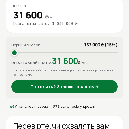
ПЛАТІЖ
31 600
₴/міс
Повна ціна авто: 1 046 000 ₴
157 000 ₴ (15%)
Перший внесок
31 600
₴/міс
ОРІЄНТОВНИЙ ПЛАТІЖ
Платіж орієнтовний. Точні умови менеджер розрахує індивідуально
після заявки.
Підходить? Залишити заявку →
У наявності зараз —
373
авто Tesla у кредит
Перевірте, чи схвалять вам