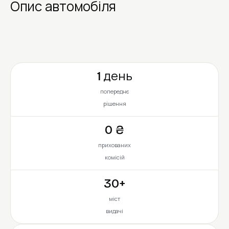
Опис автомобіля
1 день
попереднє
рішення
0 ₴
прихованих
комісій
30+
міст
видачі