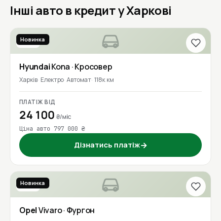
Інші авто в кредит у Харкові
Новинка
2019
Hyundai
Kona
· Кросовер
Харків
Електро
Автомат
118к км
ПЛАТІЖ ВІД
24 100
₴/міс
Ціна авто 797 000 ₴
Дізнатись платіж
→
Новинка
2018
Opel
Vivaro
· Фургон