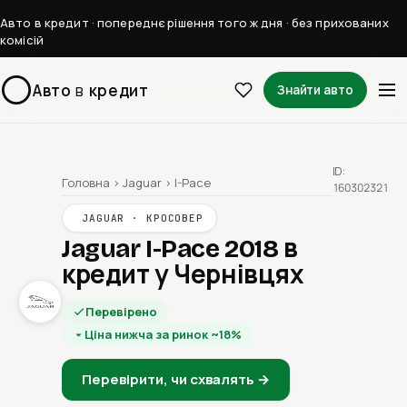
Авто в кредит · попереднє рішення того ж дня · без прихованих
комісій
Авто
в
кредит
Знайти авто
ID:
Головна
›
Jaguar
›
I-Pace
160302321
JAGUAR · КРОСОВЕР
Jaguar I-Pace 2018
в
кредит у Чернівцях
Перевірено
Ціна нижча за ринок ~18%
Перевірити, чи схвалять →