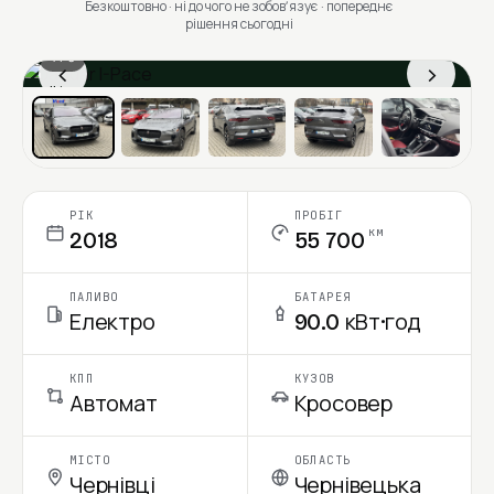
Безкоштовно · ні до чого не зобовʼязує · попереднє
рішення сьогодні
1 / 6
‹
›
Ціна в місяць
РІК
ПРОБІГ
км
2018
55 700
ПАЛИВО
БАТАРЕЯ
Електро
90.0 кВт·год
КПП
КУЗОВ
Автомат
Кросовер
МІСТО
ОБЛАСТЬ
Чернівці
Чернівецька