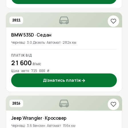
2011
BMW
535D
· Седан
Чернівці
3.0 Дизель
Автомат
282к км
ПЛАТІЖ ВІД
21 600
₴/міс
Ціна авто 715 000 ₴
Дізнатись платіж
→
2016
Jeep
Wrangler
· Кросовер
Чернівці
3.6 Бензин
Автомат
156к км