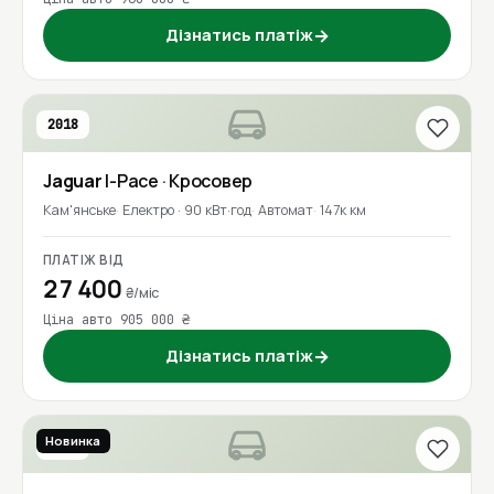
Дізнатись платіж
→
2018
Jaguar
I-Pace
· Кросовер
Кам'янське
Електро · 90 кВт·год
Автомат
147к км
ПЛАТІЖ ВІД
27 400
₴/міс
Ціна авто 905 000 ₴
Дізнатись платіж
→
Новинка
2018