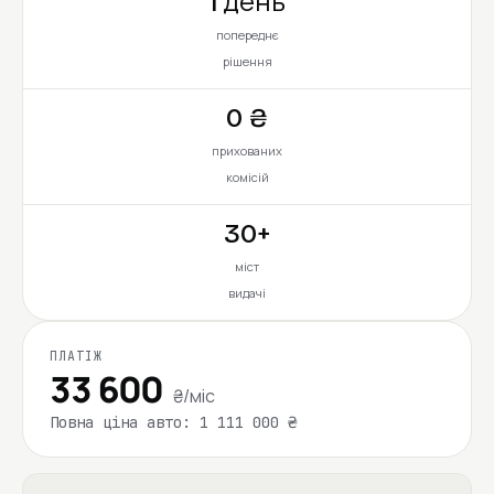
1 день
попереднє
рішення
0 ₴
прихованих
комісій
30+
міст
видачі
ПЛАТІЖ
33 600
₴/міс
Повна ціна авто: 1 111 000 ₴