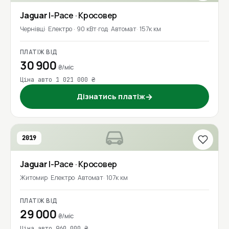
Jaguar
I-Pace
· Кросовер
Чернівці
Електро · 90 кВт·год
Автомат
157к км
ПЛАТІЖ ВІД
30 900
₴/міс
Ціна авто 1 021 000 ₴
Дізнатись платіж
→
2019
Jaguar
I-Pace
· Кросовер
Житомир
Електро
Автомат
107к км
ПЛАТІЖ ВІД
29 000
₴/міс
Ціна авто 960 000 ₴