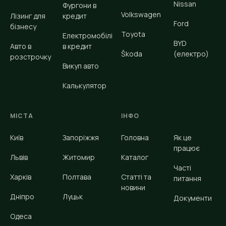
Nissan
Фургони в
Volkswagen
Лізинг для
кредит
Ford
бізнесу
Toyota
Електромобілі
BYD
Авто в
в кредит
Škoda
(електро)
розстрочку
Викуп авто
Калькулятор
МІСТА
ІНФО
Київ
Запоріжжя
Головна
Як це
працює
Львів
Житомир
Каталог
Часті
Харків
Полтава
Статті та
питання
новини
Дніпро
Луцьк
Документи
Одеса