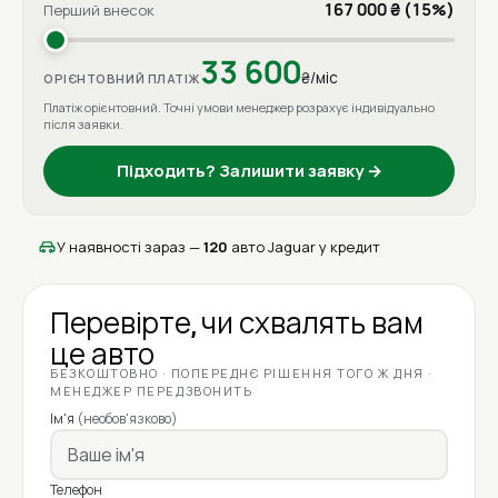
167 000 ₴ (15%)
Перший внесок
33 600
₴/міс
ОРІЄНТОВНИЙ ПЛАТІЖ
Платіж орієнтовний. Точні умови менеджер розрахує індивідуально
після заявки.
Підходить? Залишити заявку →
У наявності зараз —
120
авто Jaguar у кредит
Перевірте, чи схвалять вам
це авто
БЕЗКОШТОВНО · ПОПЕРЕДНЄ РІШЕННЯ ТОГО Ж ДНЯ ·
МЕНЕДЖЕР ПЕРЕДЗВОНИТЬ
Ім'я
(необов'язково)
Телефон