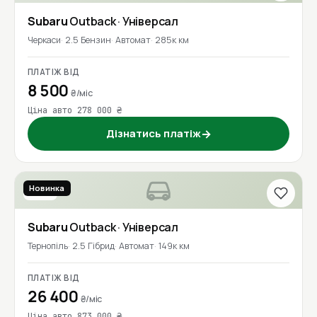
Subaru
Outback
· Універсал
Черкаси
2.5 Бензин
Автомат
285к км
ПЛАТІЖ ВІД
8 500
₴/міс
Ціна авто 278 000 ₴
Дізнатись платіж
→
Новинка
2018
Subaru
Outback
· Універсал
Тернопіль
2.5 Гібрид
Автомат
149к км
ПЛАТІЖ ВІД
26 400
₴/міс
Ціна авто 873 000 ₴