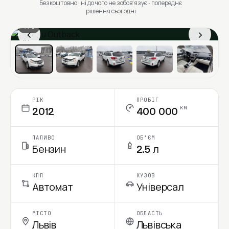
Безкоштовно · ні до чого не зобовʼязує · попереднє
рішення сьогодні
1 / 6
‹
›
Ціна в місяць
РІК
ПРОБІГ
км
2012
400 000
ПАЛИВО
ОБ'ЄМ
Бензин
2.5 л
КПП
КУЗОВ
Автомат
Універсал
МІСТО
ОБЛАСТЬ
Львів
Львівська