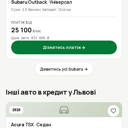
Subaru
Outback
· Універсал
Суми
2.5 Бензин
Автомат
124к км
ПЛАТІЖ ВІД
25 100
₴/міс
Ціна авто 831 000 ₴
Дізнатись платіж
→
Дивитись усі Subaru →
Інші авто в кредит у Львові
2010
Acura
TSX
· Седан