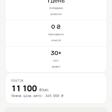
1 день
попереднє
рішення
0 ₴
прихованих
комісій
30+
міст
видачі
ПЛАТІЖ
11 100
₴/міс
Повна ціна авто: 365 000 ₴