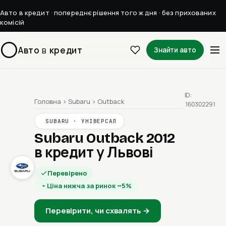
Авто в кредит · попереднє рішення того ж дня · без прихованих
комісій
Авто
в
кредит
Знайти авто
ID:
Головна
›
Subaru
›
Outback
160302291
SUBARU · УНІВЕРСАЛ
Subaru Outback 2012
в кредит у Львові
Перевірено
Ціна нижча за ринок ~5%
Перевірити, чи схвалять →