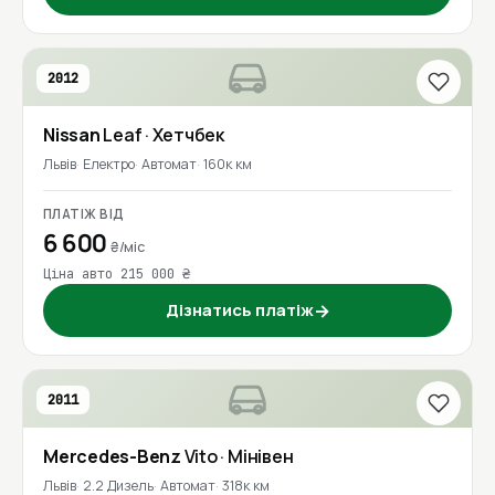
2012
Nissan
Leaf
· Хетчбек
Львів
Електро
Автомат
160к км
ПЛАТІЖ ВІД
6 600
₴/міс
Ціна авто 215 000 ₴
Дізнатись платіж
→
2011
Mercedes-Benz
Vito
· Мінівен
Львів
2.2 Дизель
Автомат
318к км