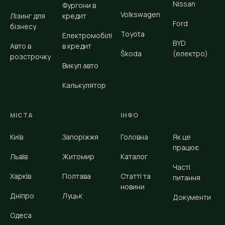
Nissan
Фургони в
Volkswagen
Лізинг для
кредит
Ford
бізнесу
Toyota
Електромобілі
BYD
Авто в
в кредит
Škoda
(електро)
розстрочку
Викуп авто
Калькулятор
МІСТА
ІНФО
Київ
Запоріжжя
Головна
Як це
працює
Львів
Житомир
Каталог
Часті
Харків
Полтава
Статті та
питання
новини
Дніпро
Луцьк
Документи
Одеса