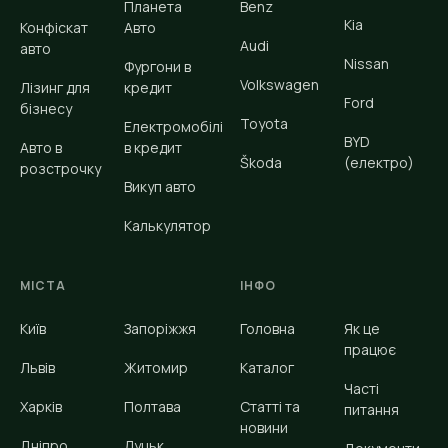
Планета
Benz
Kia
Конфіскат
Авто
Audi
авто
Nissan
Фургони в
Volkswagen
Лізинг для
кредит
Ford
бізнесу
Toyota
Електромобілі
BYD
Авто в
в кредит
Škoda
(електро)
розстрочку
Викуп авто
Калькулятор
МІСТА
ІНФО
Київ
Запоріжжя
Головна
Як це
працює
Львів
Житомир
Каталог
Часті
Харків
Полтава
Статті та
питання
новини
Дніпро
Луцьк