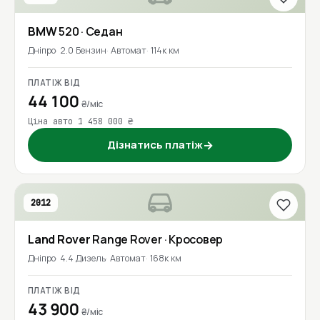
BMW
520
· Седан
Дніпро
2.0 Бензин
Автомат
114к км
ПЛАТІЖ ВІД
44 100
₴/міс
Ціна авто 1 458 000 ₴
Дізнатись платіж
→
2012
Land Rover
Range Rover
· Кросовер
Дніпро
4.4 Дизель
Автомат
168к км
ПЛАТІЖ ВІД
43 900
₴/міс