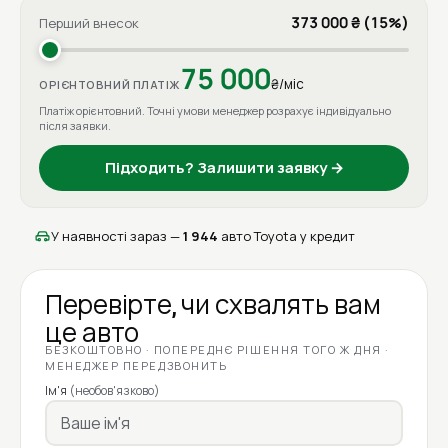
373 000 ₴ (15%)
Перший внесок
75 000
₴/міс
ОРІЄНТОВНИЙ ПЛАТІЖ
Платіж орієнтовний. Точні умови менеджер розрахує індивідуально
після заявки.
Підходить? Залишити заявку →
У наявності зараз —
1 944
авто Toyota у кредит
Перевірте, чи схвалять вам
це авто
БЕЗКОШТОВНО · ПОПЕРЕДНЄ РІШЕННЯ ТОГО Ж ДНЯ ·
МЕНЕДЖЕР ПЕРЕДЗВОНИТЬ
Ім'я
(необов'язково)