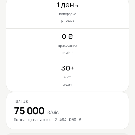
1 день
попереднє
рішення
0 ₴
прихованих
комісій
30+
міст
видачі
ПЛАТІЖ
75 000
₴/міс
Повна ціна авто: 2 484 000 ₴