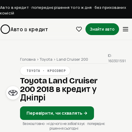
Авто в кредит · попереднє рішення того ж дня · без прихованих
комісій
Авто
в
кредит
Знайти авто
ID:
Головна
›
Toyota
›
Land Cruiser 200
160301591
TOYOTA · КРОСОВЕР
Toyota Land Cruiser
200 2018
в кредит у
Дніпрі
Перевірити, чи схвалять →
Безкоштовно · ні до чого не зобовʼязує · попереднє
рішення сьогодні