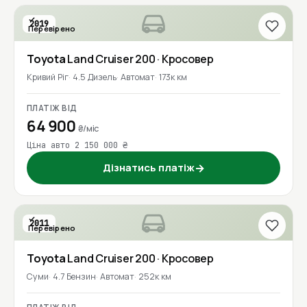
2019
Перевірено
Toyota
Land Cruiser 200
· Кросовер
Кривий Ріг
4.5 Дизель
Автомат
173к км
ПЛАТІЖ ВІД
64 900
₴/міс
Ціна авто 2 150 000 ₴
Дізнатись платіж
→
2011
Перевірено
Toyota
Land Cruiser 200
· Кросовер
Суми
4.7 Бензин
Автомат
252к км