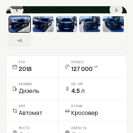
1 / 13
‹
›
Ціна в місяць
+6
РІК
ПРОБІГ
км
2018
127 000
ПАЛИВО
ОБ'ЄМ
Дизель
4.5 л
КПП
КУЗОВ
Автомат
Кросовер
МІСТО
ОБЛАСТЬ