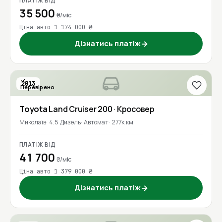
ПЛАТІЖ ВІД
35 500
₴/міс
Ціна авто 1 174 000 ₴
Дізнатись платіж
→
2013
Перевірено
Toyota
Land Cruiser 200
· Кросовер
Миколаїв
4.5 Дизель
Автомат
277к км
ПЛАТІЖ ВІД
41 700
₴/міс
Ціна авто 1 379 000 ₴
Дізнатись платіж
→