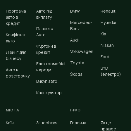
Програма
Авто під
BMW
Renault
авто в
виплату
Mercedes-
Hyundai
кредит
Планета
Benz
Kia
Конфіскат
Авто
Audi
авто
Nissan
Фургони в
Volkswagen
Лізинг для
кредит
Ford
бізнесу
Toyota
Електромобілі
BYD
Авто в
в кредит
Škoda
(електро)
розстрочку
Викуп авто
Калькулятор
МІСТА
ІНФО
Київ
Запоріжжя
Головна
Як це
працює