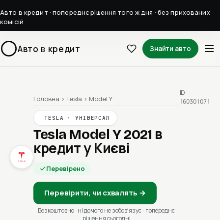
Авто в кредит · попереднє рішення того ж дня · без прихованих
комісій
Авто
в
кредит
Знайти авто
ID:
Головна
›
Tesla
›
Model Y
160301071
TESLA · УНІВЕРСАЛ
Tesla Model Y 2021
в
кредит у Києві
Перевірено
Перевірити, чи схвалять →
Безкоштовно · ні до чого не зобовʼязує · попереднє
рішення сьогодні