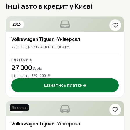
Інші авто в кредит у Києві
2016
Volkswagen
Tiguan
· Універсал
Київ
2.0 Дизель
Автомат
190к км
ПЛАТІЖ ВІД
27 000
₴/міс
Ціна авто 892 000 ₴
Дізнатись платіж
→
Новинка
2017
Volkswagen
Tiguan
· Універсал