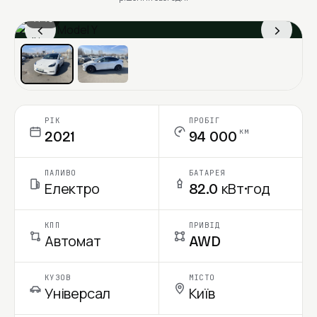
1 / 13
‹
›
Ціна в місяць
РІК
ПРОБІГ
км
2021
94 000
ПАЛИВО
БАТАРЕЯ
Електро
82.0 кВт·год
КПП
ПРИВІД
Автомат
AWD
КУЗОВ
МІСТО
Універсал
Київ