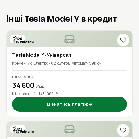
Інші Tesla Model Y в кредит
2024
Перевірено
Tesla
Model Y
· Універсал
Кременчук
Електро · 82 кВт·год
Автомат
59к км
ПЛАТІЖ ВІД
34 600
₴/міс
Ціна авто 1 145 000 ₴
Дізнатись платіж
→
2021
Перевірено