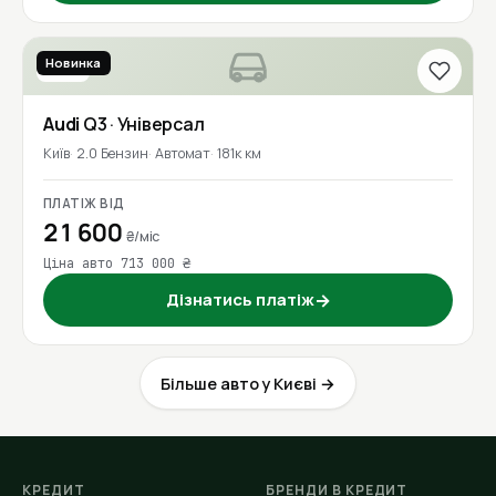
Новинка
2018
Audi
Q3
· Універсал
Київ
2.0 Бензин
Автомат
181к км
ПЛАТІЖ ВІД
21 600
₴/міс
Ціна авто 713 000 ₴
Дізнатись платіж
→
Більше авто у Києві →
КРЕДИТ
БРЕНДИ В КРЕДИТ