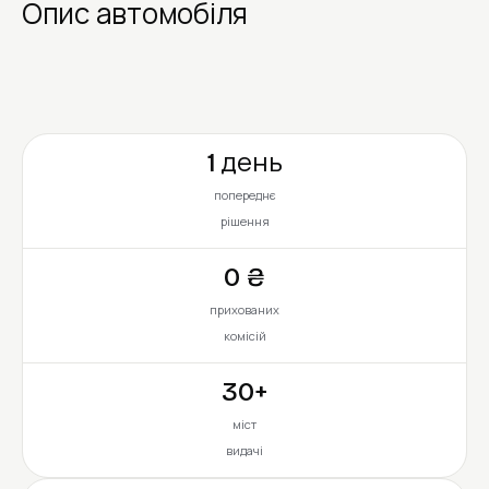
Опис автомобіля
1 день
попереднє
рішення
0 ₴
прихованих
комісій
30+
міст
видачі