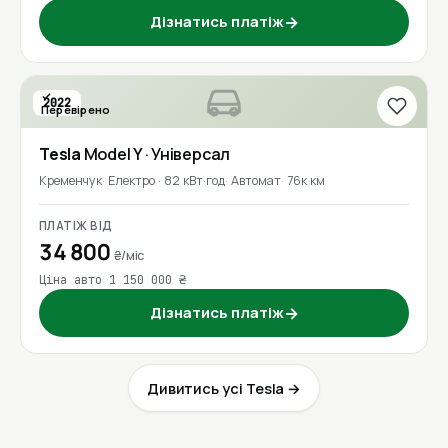
Дізнатись платіж
→
2022
Перевірено
Tesla
Model Y
· Універсал
Кременчук
Електро · 82 кВт·год
Автомат
76к км
ПЛАТІЖ ВІД
34 800
₴/міс
Ціна авто 1 150 000 ₴
Дізнатись платіж
→
Дивитись усі Tesla →