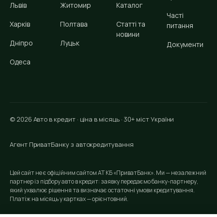
Львів
Житомир
Каталог
Часті
Харків
Полтава
Статті та
питання
новини
Дніпро
Луцьк
Документи
Одеса
© 2026 Авто в кредит · ціна в місяць · 30+ міст України
Агент ПриватБанку з автокредитування
Цей сайт не є офіційним сайтом АТ КБ «ПриватБанк». Ми — незалежний
партнер із підбору авто в кредит: заявку передаємо банку-партнеру,
який ухвалює рішення та визначає остаточні умови кредитування.
Платіж на місяць у картках — орієнтовний.