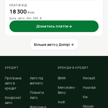
ПЛАТІЖ ВІД
18 300
₴/міс
Ціна авто 604 000 ₴
Дізнатись платіж
→
Більше авто у Дніпрі →
КРЕДИТ
БРЕНДИ В КРЕДИТ
Програма
Авто під
BMW
Renault
авто в
виплату
Mercedes-
Hyundai
кредит
Планета
Benz
Kia
Конфіскат
Авто
Audi
авто
Nissan
Фургони в