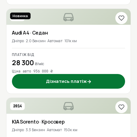
Новинка
2017
Audi
A4
· Седан
Дніпро
2.0 Бензин
Автомат
101к км
ПЛАТІЖ ВІД
28 300
₴/міс
Ціна авто 936 000 ₴
Дізнатись платіж
→
2014
KIA
Sorento
· Кросовер
Дніпро
3.3 Бензин
Автомат
150к км