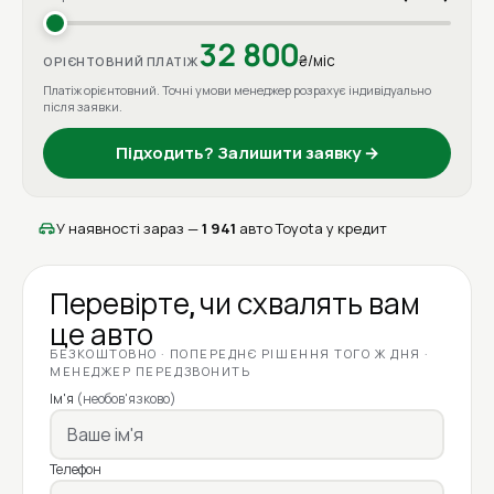
32 800
₴/міс
ОРІЄНТОВНИЙ ПЛАТІЖ
Платіж орієнтовний. Точні умови менеджер розрахує індивідуально
після заявки.
Підходить? Залишити заявку →
У наявності зараз —
1 941
авто Toyota у кредит
Перевірте, чи схвалять вам
це авто
БЕЗКОШТОВНО · ПОПЕРЕДНЄ РІШЕННЯ ТОГО Ж ДНЯ ·
МЕНЕДЖЕР ПЕРЕДЗВОНИТЬ
Ім'я
(необов'язково)
Телефон