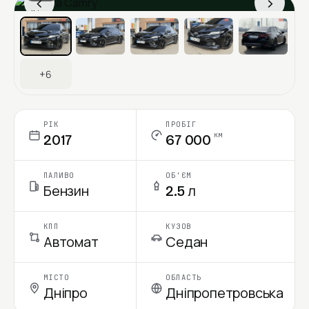
‹
›
Ціна в місяць
+6
РІК
ПРОБІГ
км
2017
67 000
ПАЛИВО
ОБ'ЄМ
Бензин
2.5 л
КПП
КУЗОВ
Автомат
Седан
МІСТО
ОБЛАСТЬ
Дніпро
Дніпропетровська