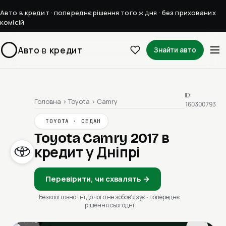
Авто в кредит · попереднє рішення того ж дня · без прихованих
комісій
Авто
в
кредит
Знайти авто
ID:
Головна
›
Toyota
›
Camry
160300793
TOYOTA · СЕДАН
Toyota Camry 2017
в
кредит у Дніпрі
Перевірити, чи схвалять →
Безкоштовно · ні до чого не зобовʼязує · попереднє
рішення сьогодні
1 / 13