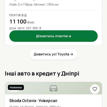
Львів
2.4 Гібрид
Автомат
282к км
ПЛАТІЖ ВІД
11 100
₴/міс
Ціна авто 367 000 ₴
Дізнатись платіж
→
Дивитись усі Toyota →
Інші авто в кредит у Дніпрі
Новинка
2018
Skoda
Octavia
· Універсал
Дніпро
1.6 Дизель
Автомат
283к км