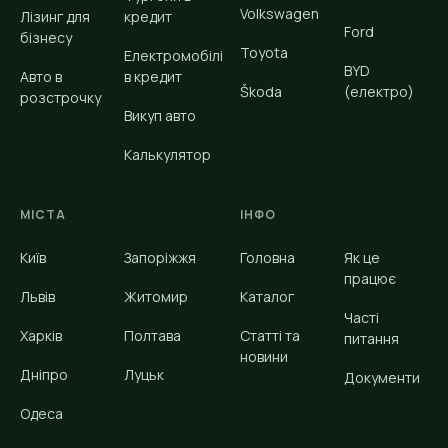
Volkswagen
Лізинг для
кредит
Ford
бізнесу
Toyota
Електромобілі
BYD
Авто в
в кредит
Škoda
(електро)
розстрочку
Викуп авто
Калькулятор
МІСТА
ІНФО
Київ
Запоріжжя
Головна
Як це
працює
Львів
Житомир
Каталог
Часті
Харків
Полтава
Статті та
питання
новини
Дніпро
Луцьк
Документи
Одеса