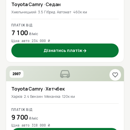
Toyota
Camry
· Седан
Хмельницький
3.5 Гібрид
Автомат
460к км
ПЛАТІЖ ВІД
7 100
₴/міс
Ціна авто 234 000 ₴
Дізнатись платіж
→
2007
Toyota
Camry
· Хетчбек
Харків
2.4 Бензин
Механіка
120к км
ПЛАТІЖ ВІД
9 700
₴/міс
Ціна авто 318 000 ₴