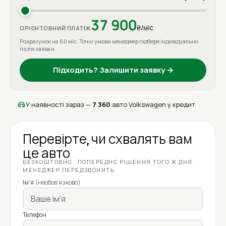
37 900
₴/міс
ОРІЄНТОВНИЙ ПЛАТІЖ
Розрахунок на 60 міс. Точні умови менеджер підбере індивідуально
після заявки.
Підходить? Залишити заявку →
У наявності зараз —
7 360
авто Volkswagen у кредит
Перевірте, чи схвалять вам
це авто
БЕЗКОШТОВНО · ПОПЕРЕДНЄ РІШЕННЯ ТОГО Ж ДНЯ ·
МЕНЕДЖЕР ПЕРЕДЗВОНИТЬ
Ім'я
(необов'язково)
Телефон