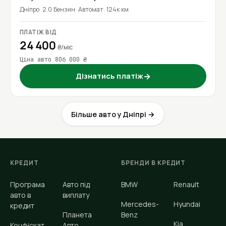
Дніпро
2.0 Бензин
Автомат
124к км
ПЛАТІЖ ВІД
24 400
₴/міс
Ціна авто 806 000 ₴
Дізнатись платіж
→
Більше авто у Дніпрі →
КРЕДИТ
БРЕНДИ В КРЕДИТ
Програма
Авто під
BMW
Renault
авто в
виплату
Mercedes-
Hyundai
кредит
Планета
Benz
Kia
Конфіскат
Авто