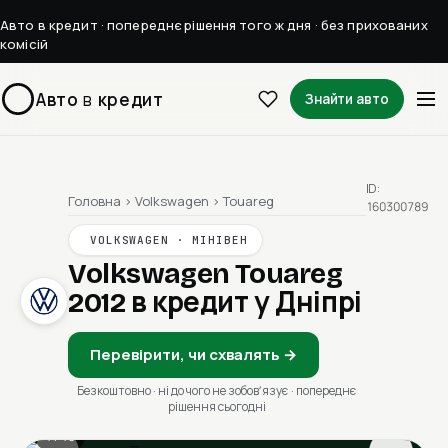
Авто в кредит · попереднє рішення того ж дня · без прихованих
комісій
Авто
в
кредит
Знайти авто
ID:
Головна
›
Volkswagen
›
Touareg
160300789
VOLKSWAGEN · МІНІВЕН
Volkswagen Touareg
2012
в кредит у Дніпрі
Перевірити, чи схвалять →
Безкоштовно · ні до чого не зобовʼязує · попереднє
рішення сьогодні
1 / 13