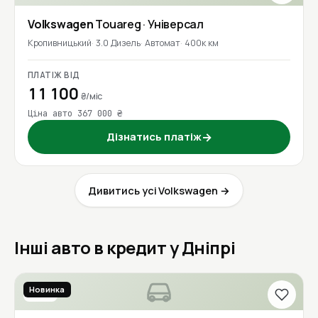
Volkswagen
Touareg
· Універсал
Кропивницький
3.0 Дизель
Автомат
400к км
ПЛАТІЖ ВІД
11 100
₴/міс
Ціна авто 367 000 ₴
Дізнатись платіж
→
Дивитись усі Volkswagen →
Інші авто в кредит у Дніпрі
Новинка
2017