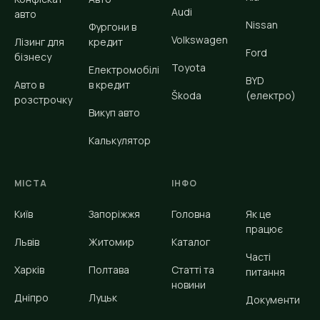
Audi
авто
Nissan
Фургони в
Volkswagen
Лізинг для
кредит
Ford
бізнесу
Toyota
Електромобілі
BYD
Авто в
в кредит
Škoda
(електро)
розстрочку
Викуп авто
Калькулятор
МІСТА
ІНФО
Київ
Запоріжжя
Головна
Як це
працює
Львів
Житомир
Каталог
Часті
Харків
Полтава
Статті та
питання
новини
Дніпро
Луцьк
Документи