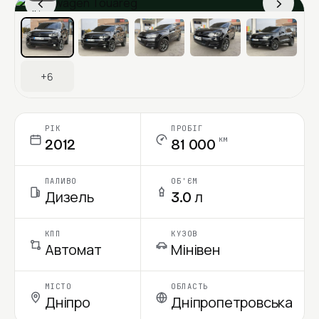
‹
›
Ціна в місяць
+6
РІК
ПРОБІГ
км
2012
81 000
ПАЛИВО
ОБ'ЄМ
Дизель
3.0 л
КПП
КУЗОВ
Автомат
Мінівен
МІСТО
ОБЛАСТЬ
Дніпро
Дніпропетровська