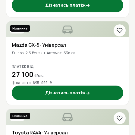
Дізнатись платіж
→
Новинка
2023
Mazda
CX-5
· Універсал
Дніпро
2.5 Бензин
Автомат
53к км
ПЛАТІЖ ВІД
27 100
₴/міс
Ціна авто 895 000 ₴
Дізнатись платіж
→
Новинка
2016
Toyota
RAV4
· Універсал