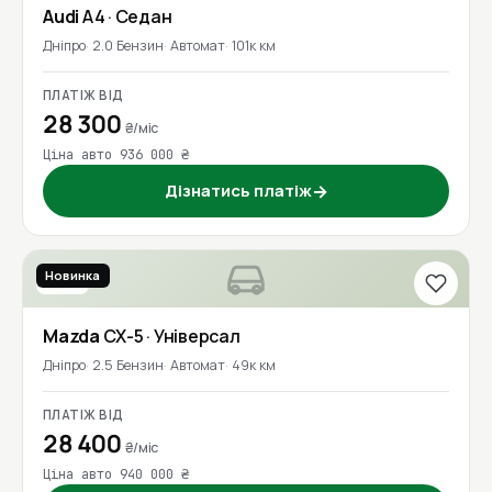
Audi
A4
· Седан
Дніпро
2.0 Бензин
Автомат
101к км
ПЛАТІЖ ВІД
28 300
₴/міс
Ціна авто 936 000 ₴
Дізнатись платіж
→
Новинка
2022
Mazda
CX-5
· Універсал
Дніпро
2.5 Бензин
Автомат
49к км
ПЛАТІЖ ВІД
28 400
₴/міс
Ціна авто 940 000 ₴