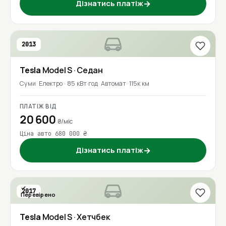
Дізнатись платіж
→
2013
Tesla
Model S
· Седан
Суми
Електро · 85 кВт·год
Автомат
115к км
ПЛАТІЖ ВІД
20 600
₴/міс
Ціна авто 680 000 ₴
Дізнатись платіж
→
2017
Перевірено
Tesla
Model S
· Хетчбек