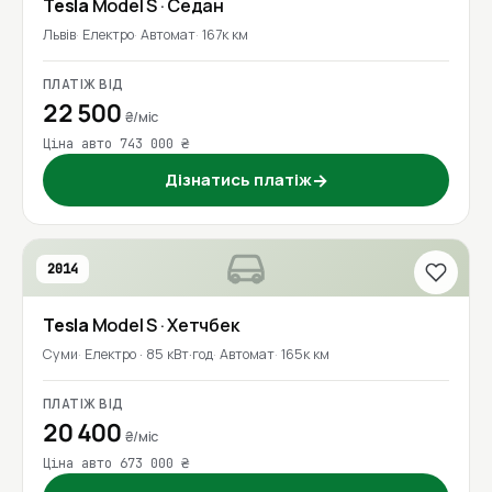
Tesla
Model S
· Седан
Львів
Електро
Автомат
167к км
ПЛАТІЖ ВІД
22 500
₴/міс
Ціна авто 743 000 ₴
Дізнатись платіж
→
2014
Tesla
Model S
· Хетчбек
Суми
Електро · 85 кВт·год
Автомат
165к км
ПЛАТІЖ ВІД
20 400
₴/міс
Ціна авто 673 000 ₴