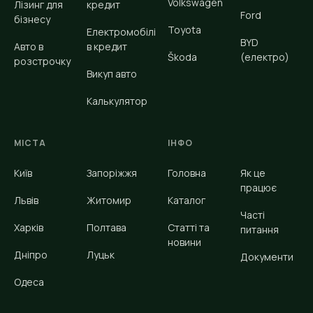
Volkswagen
Лізинг для
кредит
Ford
бізнесу
Toyota
Електромобілі
BYD
Авто в
в кредит
Škoda
(електро)
розстрочку
Викуп авто
Калькулятор
МІСТА
ІНФО
Київ
Запоріжжя
Головна
Як це
працює
Львів
Житомир
Каталог
Часті
Харків
Полтава
Статті та
питання
новини
Дніпро
Луцьк
Документи
Одеса