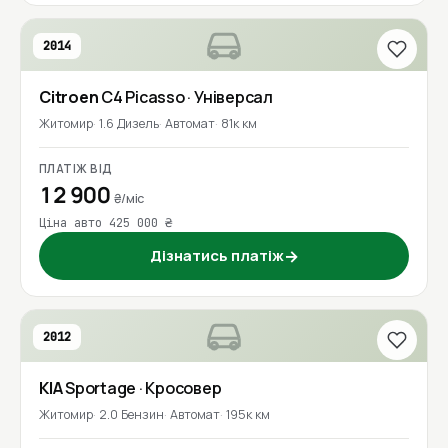
2014
Citroen
C4 Picasso
· Універсал
Житомир
1.6 Дизель
Автомат
81к км
ПЛАТІЖ ВІД
12 900
₴/міс
Ціна авто 425 000 ₴
Дізнатись платіж
→
2012
KIA
Sportage
· Кросовер
Житомир
2.0 Бензин
Автомат
195к км