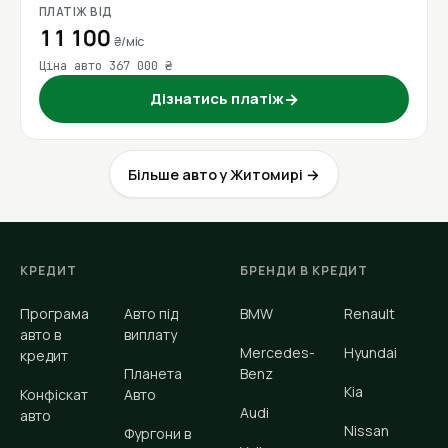
ПЛАТІЖ ВІД
11 100
₴/міс
Ціна авто 367 000 ₴
Дізнатись платіж
→
Більше авто у Житомирі →
КРЕДИТ
БРЕНДИ В КРЕДИТ
Програма
Авто під
BMW
Renault
авто в
виплату
Mercedes-
Hyundai
кредит
Планета
Benz
Kia
Конфіскат
Авто
Audi
авто
Nissan
Фургони в