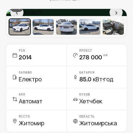
1 / 6
‹
›
Ціна в місяць
РІК
ПРОБІГ
км
2014
278 000
ПАЛИВО
БАТАРЕЯ
Електро
85.0 кВт·год
КПП
КУЗОВ
Автомат
Хетчбек
МІСТО
ОБЛАСТЬ
Житомир
Житомирська