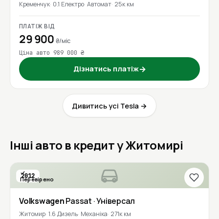
Кременчук
0.1 Електро
Автомат
25к км
ПЛАТІЖ ВІД
29 900
₴/міс
Ціна авто 989 000 ₴
Дізнатись платіж
→
Дивитись усі Tesla →
Інші авто в кредит у Житомирі
2012
Перевірено
1 власник
Volkswagen
Passat
· Універсал
Житомир
1.6 Дизель
Механіка
271к км