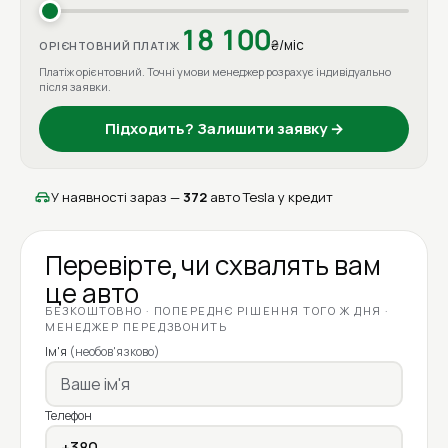
18 100
₴/міс
ОРІЄНТОВНИЙ ПЛАТІЖ
Платіж орієнтовний. Точні умови менеджер розрахує індивідуально
після заявки.
Підходить? Залишити заявку →
У наявності зараз —
372
авто Tesla у кредит
Перевірте, чи схвалять вам
це авто
БЕЗКОШТОВНО · ПОПЕРЕДНЄ РІШЕННЯ ТОГО Ж ДНЯ ·
МЕНЕДЖЕР ПЕРЕДЗВОНИТЬ
Ім'я
(необов'язково)
Телефон