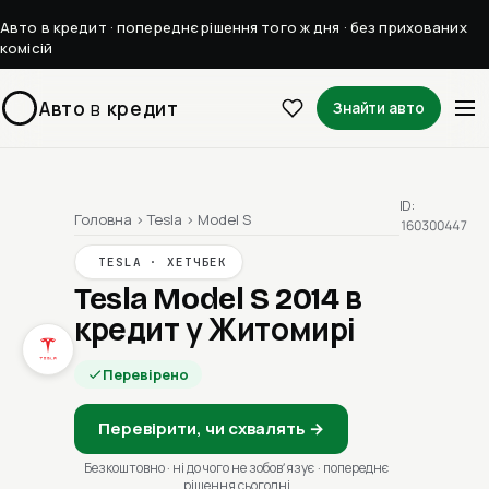
Авто в кредит · попереднє рішення того ж дня · без прихованих
комісій
Авто
в
кредит
Знайти авто
ID:
Головна
›
Tesla
›
Model S
160300447
TESLA · ХЕТЧБЕК
Tesla Model S 2014
в
кредит у Житомирі
Перевірено
Перевірити, чи схвалять →
Безкоштовно · ні до чого не зобовʼязує · попереднє
рішення сьогодні