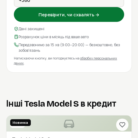
Перевірити, чи схвалять →
Дані захищені
Розрахунок ціни в місяць під ваше авто
Передзвонимо за 15 хв (9:00–20:00) — безкоштовно, без
зобов'язань
Натискаючи кнопку, ви погоджуєтесь на
обробку персональних
даних
.
Інші Tesla Model S в кредит
Новинка
2016