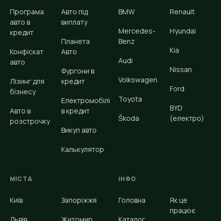
Програма
Авто під
BMW
Renault
авто в
виплату
Mercedes-
Hyundai
кредит
Планета
Benz
Kia
Конфіскат
Авто
Audi
авто
Nissan
Фургони в
Volkswagen
Лізинг для
кредит
Ford
бізнесу
Toyota
Електромобілі
BYD
Авто в
в кредит
Škoda
(електро)
розстрочку
Викуп авто
Калькулятор
МІСТА
ІНФО
Київ
Запоріжжя
Головна
Як це
працює
Львів
Житомир
Каталог