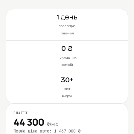
1 день
попереднє
рішення
0 ₴
прихованих
комісій
30+
міст
видачі
ПЛАТІЖ
44 300
₴/міс
Повна ціна авто: 1 467 000 ₴