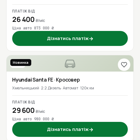
ПЛАТІЖ ВІД
26 400
₴/міс
Ціна авто 873 000 ₴
Дізнатись платіж
→
Новинка
2017
Hyundai
Santa FE
· Кросовер
Хмельницький
2.2 Дизель
Автомат
120к км
ПЛАТІЖ ВІД
29 600
₴/міс
Ціна авто 980 000 ₴
Дізнатись платіж
→