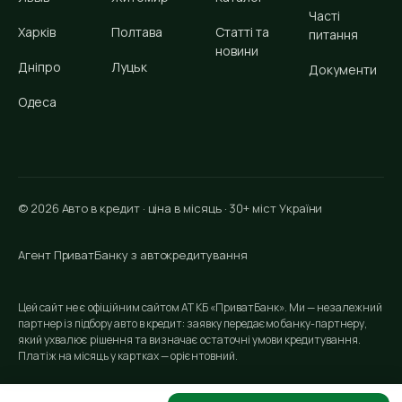
Часті
Харків
Полтава
Статті та
питання
новини
Дніпро
Луцьк
Документи
Одеса
© 2026 Авто в кредит · ціна в місяць · 30+ міст України
Агент ПриватБанку з автокредитування
Цей сайт не є офіційним сайтом АТ КБ «ПриватБанк». Ми — незалежний
партнер із підбору авто в кредит: заявку передаємо банку-партнеру,
який ухвалює рішення та визначає остаточні умови кредитування.
Платіж на місяць у картках — орієнтовний.