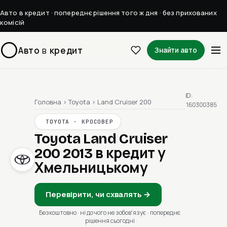
Авто в кредит · попереднє рішення того ж дня · без прихованих
комісій
Авто
в
кредит
Знайти авто
ID:
Головна
›
Toyota
›
Land Cruiser 200
160300385
TOYOTA · КРОСОВЕР
Toyota Land Cruiser
200 2013
в кредит у
Хмельницькому
Перевірити, чи схвалять →
Безкоштовно · ні до чого не зобовʼязує · попереднє
рішення сьогодні