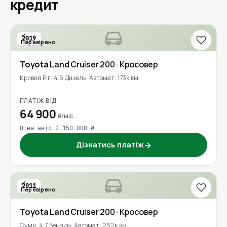
кредит
2019
Перевірено
Toyota
Land Cruiser 200
· Кросовер
Кривий Ріг
4.5 Дизель
Автомат
173к км
ПЛАТІЖ ВІД
64 900
₴/міс
Ціна авто 2 150 000 ₴
Дізнатись платіж
→
2011
Перевірено
Toyota
Land Cruiser 200
· Кросовер
Суми
4.7 Бензин
Автомат
252к км