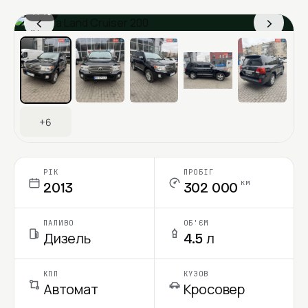
1 / 13
‹
›
Ціна в місяць
+6
РІК
ПРОБІГ
км
2013
302 000
ПАЛИВО
ОБ'ЄМ
Дизель
4.5 л
КПП
КУЗОВ
Автомат
Кросовер