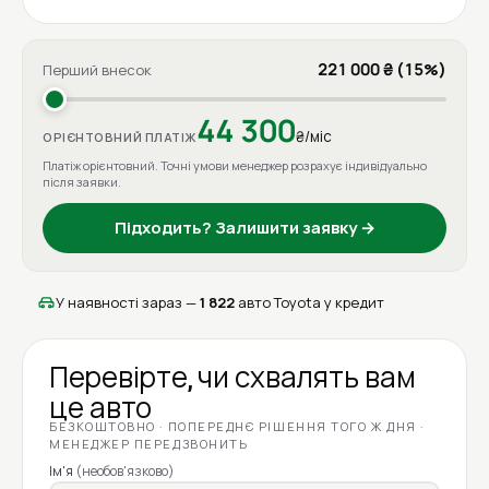
221 000 ₴ (15%)
Перший внесок
44 300
₴/міс
ОРІЄНТОВНИЙ ПЛАТІЖ
Платіж орієнтовний. Точні умови менеджер розрахує індивідуально
після заявки.
Підходить? Залишити заявку →
У наявності зараз —
1 822
авто Toyota у кредит
Перевірте, чи схвалять вам
це авто
БЕЗКОШТОВНО · ПОПЕРЕДНЄ РІШЕННЯ ТОГО Ж ДНЯ ·
МЕНЕДЖЕР ПЕРЕДЗВОНИТЬ
Ім'я
(необов'язково)