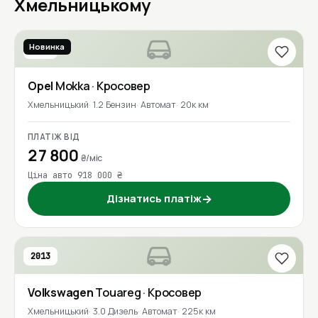
Хмельницькому
Новинка
2023
Opel
Mokka
· Кросовер
Хмельницький
1.2 Бензин
Автомат
20к км
ПЛАТІЖ ВІД
27 800
₴/міс
Ціна авто 918 000 ₴
Дізнатись платіж
→
2013
Volkswagen
Touareg
· Кросовер
Хмельницький
3.0 Дизель
Автомат
225к км