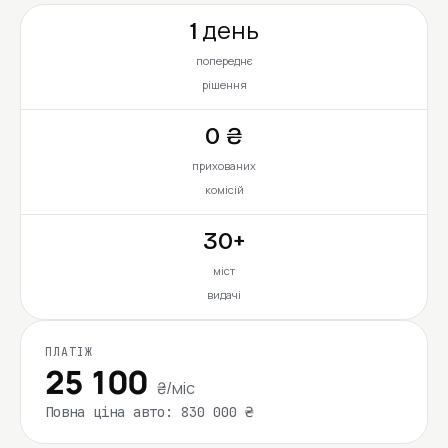
1 день
попереднє
рішення
0 ₴
прихованих
комісій
30+
міст
видачі
ПЛАТІЖ
25 100
₴/міс
Повна ціна авто: 830 000 ₴