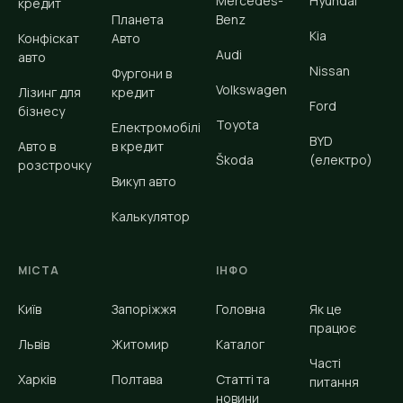
Mercedes-
Hyundai
кредит
Планета
Benz
Kia
Конфіскат
Авто
Audi
авто
Nissan
Фургони в
Volkswagen
Лізинг для
кредит
Ford
бізнесу
Toyota
Електромобілі
BYD
Авто в
в кредит
Škoda
(електро)
розстрочку
Викуп авто
Калькулятор
МІСТА
ІНФО
Київ
Запоріжжя
Головна
Як це
працює
Львів
Житомир
Каталог
Часті
Харків
Полтава
Статті та
питання
новини