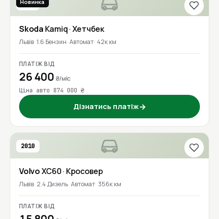
Новинка
2020
Skoda
Kamiq
· Хетчбек
Львів
1.6 Бензин
Автомат
42к км
ПЛАТІЖ ВІД
26 400
₴/міс
Ціна авто 874 000 ₴
Дізнатись платіж
→
2010
Volvo
XC60
· Кросовер
Львів
2.4 Дизель
Автомат
356к км
ПЛАТІЖ ВІД