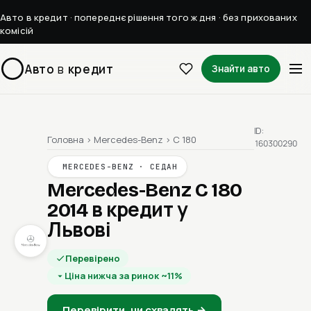
Авто в кредит · попереднє рішення того ж дня · без прихованих
комісій
Авто
в
кредит
Знайти авто
ID:
Головна
›
Mercedes-Benz
›
C 180
160300290
MERCEDES-BENZ · СЕДАН
Mercedes-Benz C 180
2014
в кредит у
Львові
Перевірено
Ціна нижча за ринок ~11%
Перевірити, чи схвалять →