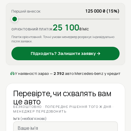
125 000 ₴ (15%)
Перший внесок
25 100
₴/міс
ОРІЄНТОВНИЙ ПЛАТІЖ
Платіж орієнтовний. Точні умови менеджер розрахує індивідуально
після заявки.
Підходить? Залишити заявку →
У наявності зараз —
2 392
авто Mercedes-benz у кредит
Перевірте, чи схвалять вам
це авто
БЕЗКОШТОВНО · ПОПЕРЕДНЄ РІШЕННЯ ТОГО Ж ДНЯ ·
МЕНЕДЖЕР ПЕРЕДЗВОНИТЬ
Ім'я
(необов'язково)