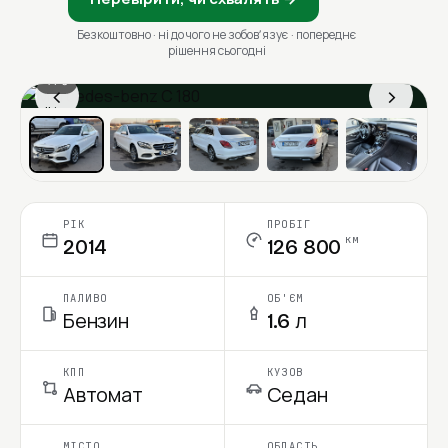
Безкоштовно · ні до чого не зобовʼязує · попереднє
рішення сьогодні
1 / 6
‹
›
Ціна в місяць
РІК
ПРОБІГ
км
2014
126 800
ПАЛИВО
ОБ'ЄМ
Бензин
1.6 л
КПП
КУЗОВ
Автомат
Седан
МІСТО
ОБЛАСТЬ