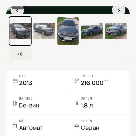
1 / 13
‹
›
Ціна в місяць
+6
РІК
ПРОБІГ
км
2013
216 000
ПАЛИВО
ОБ'ЄМ
Бензин
1.8 л
КПП
КУЗОВ
Автомат
Седан