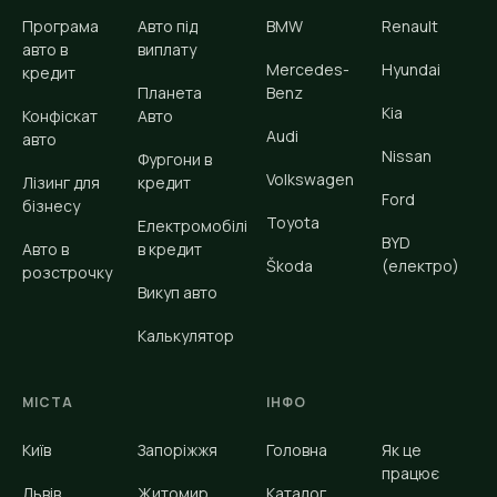
Програма
Авто під
BMW
Renault
авто в
виплату
Mercedes-
Hyundai
кредит
Планета
Benz
Kia
Конфіскат
Авто
Audi
авто
Nissan
Фургони в
Volkswagen
Лізинг для
кредит
Ford
бізнесу
Toyota
Електромобілі
BYD
Авто в
в кредит
Škoda
(електро)
розстрочку
Викуп авто
Калькулятор
МІСТА
ІНФО
Київ
Запоріжжя
Головна
Як це
працює
Львів
Житомир
Каталог