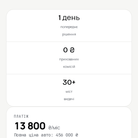
1 день
попереднє
рішення
0 ₴
прихованих
комісій
30+
міст
видачі
ПЛАТІЖ
13 800
₴/міс
Повна ціна авто: 456 000 ₴