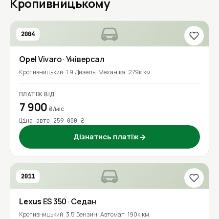
Кропивницькому
2004
Opel
Vivaro
· Універсал
Кропивницький
1.9 Дизель
Механіка
279к км
ПЛАТІЖ ВІД
7 900
₴/міс
Ціна авто 259 000 ₴
Дізнатись платіж
→
2011
Lexus
ES 350
· Седан
Кропивницький
3.5 Бензин
Автомат
190к км