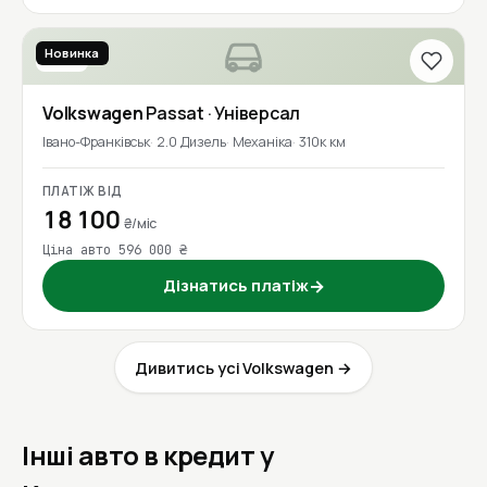
Новинка
2016
Volkswagen
Passat
· Універсал
Івано-Франківськ
2.0 Дизель
Механіка
310к км
ПЛАТІЖ ВІД
18 100
₴/міс
Ціна авто 596 000 ₴
Дізнатись платіж
→
Дивитись усі Volkswagen →
Інші авто в кредит у