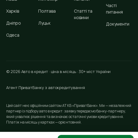
Часті
Харків
Полтава
Статті та
питання
новини
Дніпро
Луцьк
Документи
Одеса
© 2026 Авто в кредит · ціна в місяць · 30+ міст України
Агент ПриватБанку з автокредитування
Цей сайт не є офіційним сайтом АТ КБ «ПриватБанк». Ми — незалежний
партнер із підбору авто в кредит: заявку передаємо банку-партнеру,
який ухвалює рішення та визначає остаточні умови кредитування.
Платіж на місяць у картках — орієнтовний.