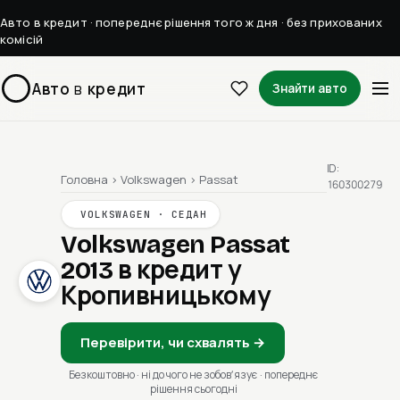
Авто в кредит · попереднє рішення того ж дня · без прихованих
комісій
Авто
в
кредит
Знайти авто
ID:
Головна
›
Volkswagen
›
Passat
160300279
VOLKSWAGEN · СЕДАН
Volkswagen Passat
2013
в кредит у
Кропивницькому
Перевірити, чи схвалять →
Безкоштовно · ні до чого не зобовʼязує · попереднє
рішення сьогодні