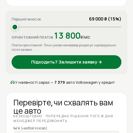
69 000 ₴ (15%)
Перший внесок
13 800
₴/міс
ОРІЄНТОВНИЙ ПЛАТІЖ
Платіж орієнтовний. Точні умови менеджер розрахує індивідуально
після заявки.
Підходить? Залишити заявку →
У наявності зараз —
7 379
авто Volkswagen у кредит
Перевірте, чи схвалять вам
це авто
БЕЗКОШТОВНО · ПОПЕРЕДНЄ РІШЕННЯ ТОГО Ж ДНЯ ·
МЕНЕДЖЕР ПЕРЕДЗВОНИТЬ
Ім'я
(необов'язково)