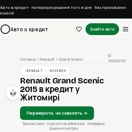
Авто в кредит · попереднє рішення того ж дня · без прихованих
комісій
Авто
в
кредит
Знайти авто
ID:
Головна
›
Renault
›
Grand Scenic
160300187
RENAULT · МІНІВЕН
Renault Grand Scenic
2015
в кредит у
Житомирі
Перевірити, чи схвалять →
Безкоштовно · ні до чого не зобовʼязує · попереднє
рішення сьогодні