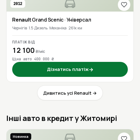
2012
Renault
Grand Scenic
· Універсал
Чернігів
1.5 Дизель
Механіка
261к км
ПЛАТІЖ ВІД
12 100
₴/міс
Ціна авто 400 000 ₴
Дізнатись платіж
→
Дивитись усі Renault →
Інші авто в кредит у Житомирі
Новинка
2016