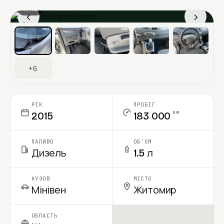
1 / 13
‹
›
Ціна в місяць
+6
РІК
ПРОБІГ
км
2015
183 000
ПАЛИВО
ОБ'ЄМ
Дизель
1.5 л
КУЗОВ
МІСТО
Мінівен
Житомир
ОБЛАСТЬ