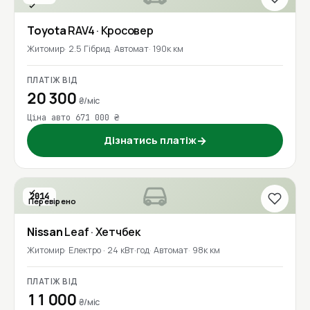
Перевірено
Toyota
RAV4
· Кросовер
Житомир
2.5 Гібрид
Автомат
190к км
ПЛАТІЖ ВІД
20 300
₴/міс
Ціна авто 671 000 ₴
Дізнатись платіж
→
2014
Перевірено
Nissan
Leaf
· Хетчбек
Житомир
Електро · 24 кВт·год
Автомат
98к км
ПЛАТІЖ ВІД
11 000
₴/міс