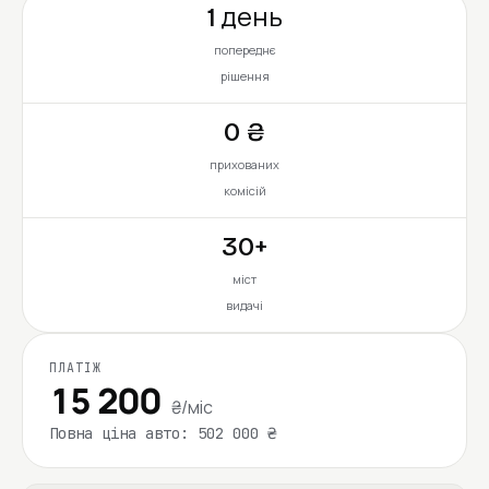
1 день
попереднє
рішення
0 ₴
прихованих
комісій
30+
міст
видачі
ПЛАТІЖ
15 200
₴/міс
Повна ціна авто: 502 000 ₴