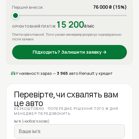
76 000 ₴ (15%)
Перший внесок
15 200
₴/міс
ОРІЄНТОВНИЙ ПЛАТІЖ
Платіж орієнтовний. Точні умови менеджер розрахує індивідуально
після заявки.
Підходить? Залишити заявку →
У наявності зараз —
3 965
авто Renault у кредит
Перевірте, чи схвалять вам
це авто
БЕЗКОШТОВНО · ПОПЕРЕДНЄ РІШЕННЯ ТОГО Ж ДНЯ ·
МЕНЕДЖЕР ПЕРЕДЗВОНИТЬ
Ім'я
(необов'язково)