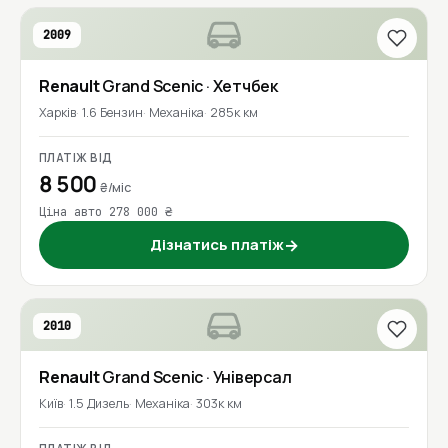
2009
Renault
Grand Scenic
· Хетчбек
Харків
1.6 Бензин
Механіка
285к км
ПЛАТІЖ ВІД
8 500
₴/міс
Ціна авто 278 000 ₴
Дізнатись платіж
→
2010
Renault
Grand Scenic
· Універсал
Київ
1.5 Дизель
Механіка
303к км