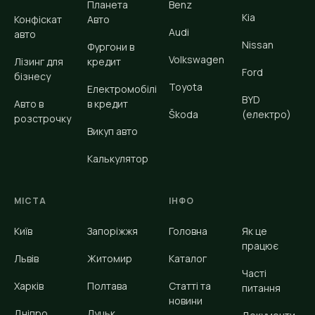
Планета
Benz
Kia
Конфіскат
Авто
Audi
авто
Nissan
Фургони в
Volkswagen
Лізинг для
кредит
Ford
бізнесу
Toyota
Електромобілі
BYD
Авто в
в кредит
Škoda
(електро)
розстрочку
Викуп авто
Калькулятор
МІСТА
ІНФО
Київ
Запоріжжя
Головна
Як це
працює
Львів
Житомир
Каталог
Часті
Харків
Полтава
Статті та
питання
новини
Дніпро
Луцьк