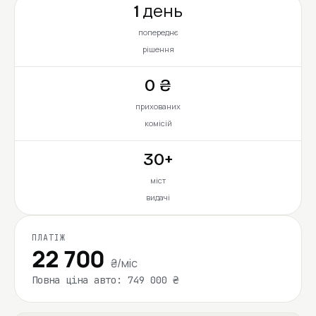
1 день
попереднє
рішення
0 ₴
прихованих
комісій
30+
міст
видачі
ПЛАТІЖ
22 700
₴/міс
Повна ціна авто: 749 000 ₴