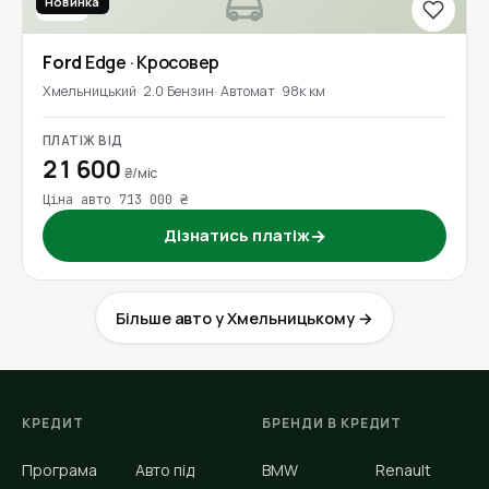
Новинка
2020
Ford
Edge
· Кросовер
Хмельницький
2.0 Бензин
Автомат
98к км
ПЛАТІЖ ВІД
21 600
₴/міс
Ціна авто 713 000 ₴
Дізнатись платіж
→
Більше авто у Хмельницькому →
КРЕДИТ
БРЕНДИ В КРЕДИТ
Програма
Авто під
BMW
Renault