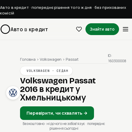
Авто в кредит · попереднє рішення того ж дня · без прихованих
комісій
Авто
в
кредит
Знайти авто
ID:
Головна
›
Volkswagen
›
Passat
160300008
VOLKSWAGEN · СЕДАН
Volkswagen Passat
2016
в кредит у
Хмельницькому
Перевірити, чи схвалять →
Безкоштовно · ні до чого не зобовʼязує · попереднє
рішення сьогодні