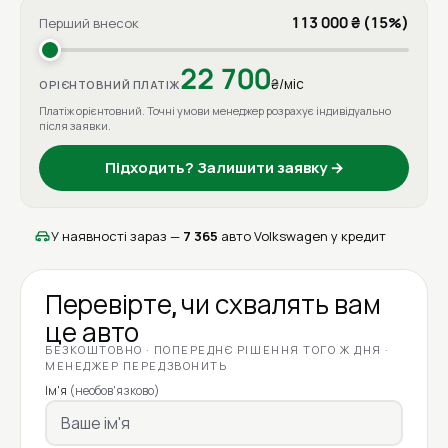
113 000 ₴ (15%)
Перший внесок
22 700
₴/міс
ОРІЄНТОВНИЙ ПЛАТІЖ
Платіж орієнтовний. Точні умови менеджер розрахує індивідуально
після заявки.
Підходить? Залишити заявку →
У наявності зараз —
7 365
авто Volkswagen у кредит
Перевірте, чи схвалять вам
це авто
БЕЗКОШТОВНО · ПОПЕРЕДНЄ РІШЕННЯ ТОГО Ж ДНЯ ·
МЕНЕДЖЕР ПЕРЕДЗВОНИТЬ
Ім'я
(необов'язково)