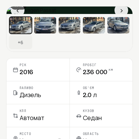
1 / 13
‹
›
Ціна в місяць
+6
РІК
ПРОБІГ
км
2016
236 000
ПАЛИВО
ОБ'ЄМ
Дизель
2.0 л
КПП
КУЗОВ
Автомат
Седан
МІСТО
ОБЛАСТЬ