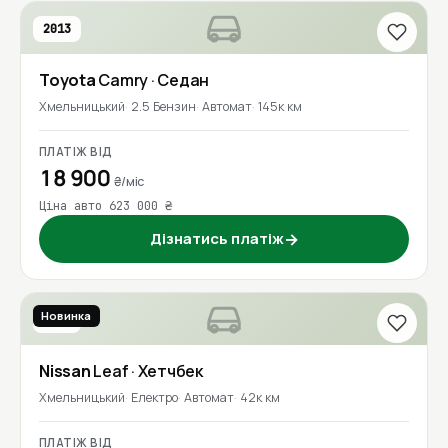
2013
Toyota
Camry
· Седан
Хмельницький
2.5 Бензин
Автомат
145к км
ПЛАТІЖ ВІД
18 900
₴/міс
Ціна авто 623 000 ₴
Дізнатись платіж
→
Новинка
2020
Nissan
Leaf
· Хетчбек
Хмельницький
Електро
Автомат
42к км
ПЛАТІЖ ВІД