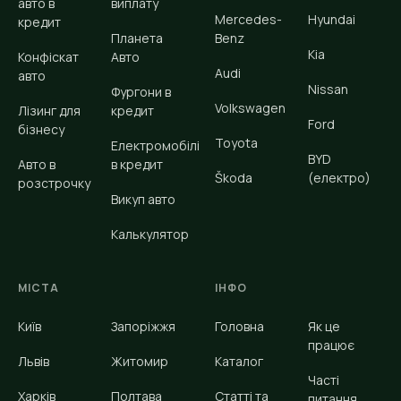
авто в
виплату
Mercedes-
Hyundai
кредит
Планета
Benz
Kia
Конфіскат
Авто
Audi
авто
Nissan
Фургони в
Volkswagen
Лізинг для
кредит
Ford
бізнесу
Toyota
Електромобілі
BYD
Авто в
в кредит
Škoda
(електро)
розстрочку
Викуп авто
Калькулятор
МІСТА
ІНФО
Київ
Запоріжжя
Головна
Як це
працює
Львів
Житомир
Каталог
Часті
Харків
Полтава
Статті та
питання