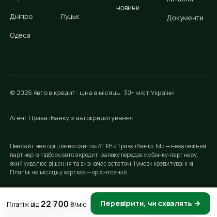
новини
Дніпро
Луцьк
Документи
Одеса
© 2026 Авто в кредит · ціна в місяць · 30+ міст України
Агент ПриватБанку з автокредитування
Цей сайт не є офіційним сайтом АТ КБ «ПриватБанк». Ми — незалежний
партнер із підбору авто в кредит: заявку передаємо банку-партнеру,
який ухвалює рішення та визначає остаточні умови кредитування.
Платіж на місяць у картках — орієнтовний.
22 700
Перевірити, чи схвалять →
Платіж від
₴/міс