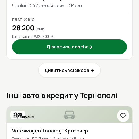
Чернівці
2.0 Дизель
Автомат
219к км
ПЛАТІЖ ВІД
28 200
₴/міс
Ціна авто 932 000 ₴
Дізнатись платіж
→
Дивитись усі Skoda →
Інші авто в кредит у Тернополі
2020
Перевірено
Volkswagen
Touareg
· Кросовер
Тернопіль
3.0 Дизель
Автомат
145к км