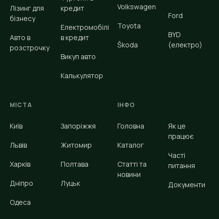
Volkswagen
Лізинг для
кредит
Ford
бізнесу
Toyota
Електромобілі
BYD
Авто в
в кредит
Škoda
(електро)
розстрочку
Викуп авто
Калькулятор
МІСТА
ІНФО
Київ
Запоріжжя
Головна
Як це
працює
Львів
Житомир
Каталог
Часті
Харків
Полтава
Статті та
питання
новини
Дніпро
Луцьк
Документи
Одеса