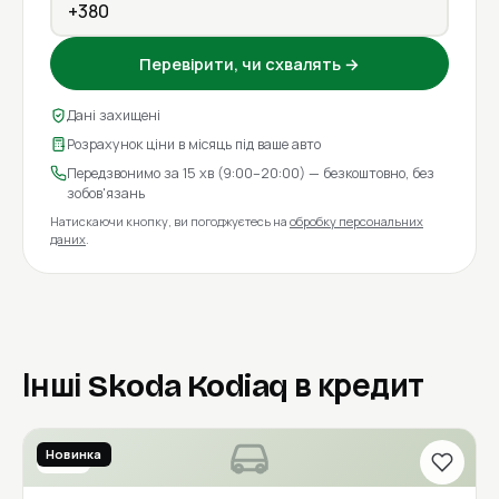
Перевірити, чи схвалять →
Дані захищені
Розрахунок ціни в місяць під ваше авто
Передзвонимо за 15 хв (9:00–20:00) — безкоштовно, без
зобов'язань
Натискаючи кнопку, ви погоджуєтесь на
обробку персональних
даних
.
Інші Skoda Kodiaq в кредит
Новинка
2017