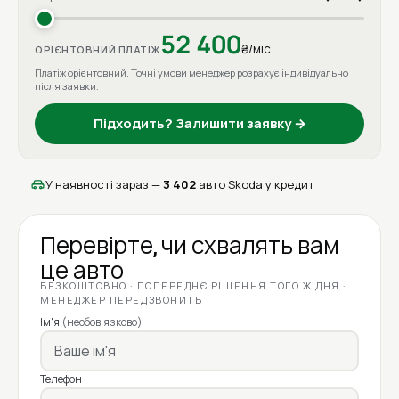
52 400
₴/міс
ОРІЄНТОВНИЙ ПЛАТІЖ
Платіж орієнтовний. Точні умови менеджер розрахує індивідуально
після заявки.
Підходить? Залишити заявку →
У наявності зараз —
3 402
авто Skoda у кредит
Перевірте, чи схвалять вам
це авто
БЕЗКОШТОВНО · ПОПЕРЕДНЄ РІШЕННЯ ТОГО Ж ДНЯ ·
МЕНЕДЖЕР ПЕРЕДЗВОНИТЬ
Ім'я
(необов'язково)
Телефон