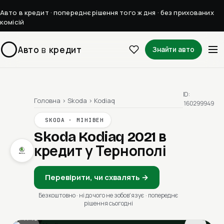
Авто в кредит · попереднє рішення того ж дня · без прихованих
комісій
Авто
в
кредит
Знайти авто
ID:
Головна
›
Skoda
›
Kodiaq
160299949
SKODA · МІНІВЕН
Skoda Kodiaq 2021
в
кредит у Тернополі
Перевірити, чи схвалять →
Безкоштовно · ні до чого не зобовʼязує · попереднє
рішення сьогодні
1 / 13