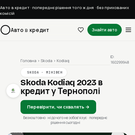
Авто в кредит · попереднє рішення того ж дня · без прихованих
комісій
Авто
в
кредит
Знайти авто
ID:
Головна
›
Skoda
›
Kodiaq
160299948
SKODA · МІНІВЕН
Skoda Kodiaq 2023
в
кредит у Тернополі
Перевірити, чи схвалять →
Безкоштовно · ні до чого не зобовʼязує · попереднє
рішення сьогодні
1 / 13