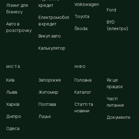
Volkswagen
Лізинг для
кредит
Ford
бізнесу
Toyota
Електромобілі
BYD
Авто в
в кредит
Škoda
(електро)
розстрочку
Викуп авто
Калькулятор
МІСТА
ІНФО
Київ
Запоріжжя
Головна
Як це
працює
Львів
Житомир
Каталог
Часті
Харків
Полтава
Статті та
питання
новини
Дніпро
Луцьк
Документи
Одеса