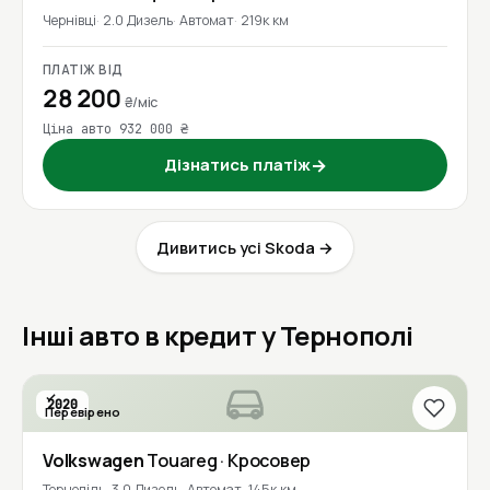
Чернівці
2.0 Дизель
Автомат
219к км
ПЛАТІЖ ВІД
28 200
₴/міс
Ціна авто 932 000 ₴
Дізнатись платіж
→
Дивитись усі Skoda →
Інші авто в кредит у Тернополі
2020
Перевірено
Volkswagen
Touareg
· Кросовер
Тернопіль
3.0 Дизель
Автомат
145к км