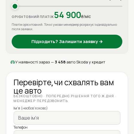
54 900
₴/міс
ОРІЄНТОВНИЙ ПЛАТІЖ
Платіж орієнтовний. Точні умови менеджер розрахує індивідуально
після заявки.
Підходить? Залишити заявку →
У наявності зараз —
3 458
авто Skoda у кредит
Перевірте, чи схвалять вам
це авто
БЕЗКОШТОВНО · ПОПЕРЕДНЄ РІШЕННЯ ТОГО Ж ДНЯ ·
МЕНЕДЖЕР ПЕРЕДЗВОНИТЬ
Ім'я
(необов'язково)
Телефон