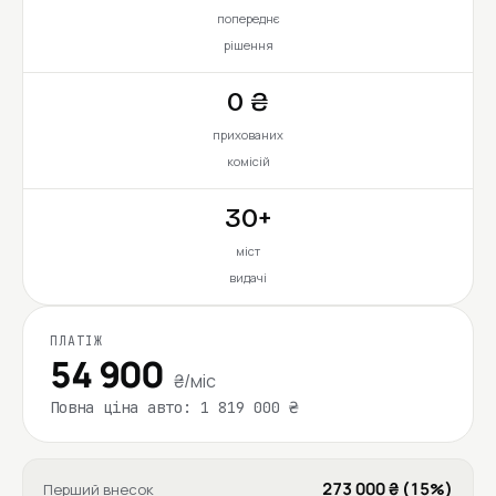
попереднє
рішення
0 ₴
прихованих
комісій
30+
міст
видачі
ПЛАТІЖ
54 900
₴/міс
Повна ціна авто: 1 819 000 ₴
273 000 ₴ (15%)
Перший внесок