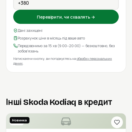
Перевірити, чи схвалять →
Дані захищені
Розрахунок ціни в місяць під ваше авто
Передзвонимо за 15 хв (9:00–20:00) — безкоштовно, без
зобов'язань
Натискаючи кнопку, ви погоджуєтесь на
обробку персональних
даних
.
Інші Skoda Kodiaq в кредит
Новинка
2017