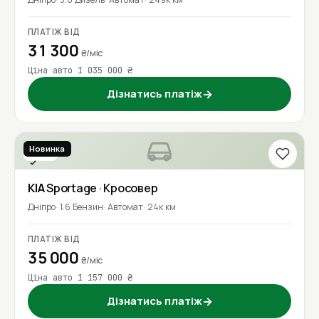
ПЛАТІЖ ВІД
31 300
₴/міс
Ціна авто 1 035 000 ₴
Дізнатись платіж
→
Новинка
2023
Перевірено
KIA
Sportage
· Кросовер
Дніпро
1.6 Бензин
Автомат
24к км
ПЛАТІЖ ВІД
35 000
₴/міс
Ціна авто 1 157 000 ₴
Дізнатись платіж
→