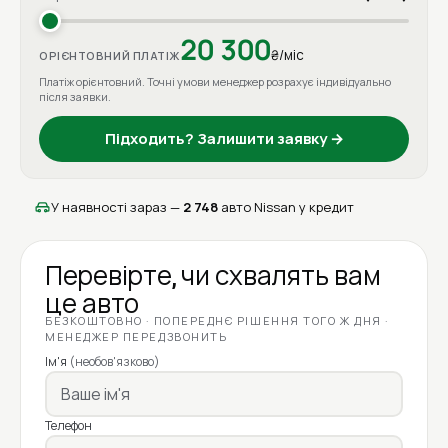
20 300
₴/міс
ОРІЄНТОВНИЙ ПЛАТІЖ
Платіж орієнтовний. Точні умови менеджер розрахує індивідуально
після заявки.
Підходить? Залишити заявку →
У наявності зараз —
2 748
авто Nissan у кредит
Перевірте, чи схвалять вам
це авто
БЕЗКОШТОВНО · ПОПЕРЕДНЄ РІШЕННЯ ТОГО Ж ДНЯ ·
МЕНЕДЖЕР ПЕРЕДЗВОНИТЬ
Ім'я
(необов'язково)
Телефон