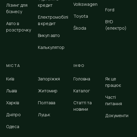
Volkswagen
Лізинг для
кредит
Ford
бізнесу
Toyota
Електромобілі
BYD
Авто в
в кредит
Škoda
(електро)
розстрочку
Викуп авто
Калькулятор
МІСТА
ІНФО
Київ
Запоріжжя
Головна
Як це
працює
Львів
Житомир
Каталог
Часті
Харків
Полтава
Статті та
питання
новини
Дніпро
Луцьк
Документи
Одеса