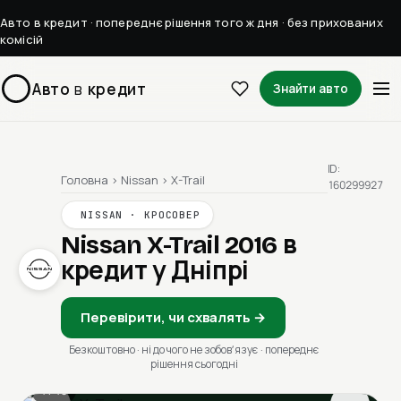
Авто в кредит · попереднє рішення того ж дня · без прихованих
комісій
Авто
в
кредит
Знайти авто
ID:
Головна
›
Nissan
›
X-Trail
160299927
NISSAN · КРОСОВЕР
Nissan X-Trail 2016
в
кредит у Дніпрі
Перевірити, чи схвалять →
Безкоштовно · ні до чого не зобовʼязує · попереднє
рішення сьогодні
1 / 13