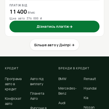
ПЛАТІЖ ВІД
11 400
₴/міс
Ціна авто 376 000 ₴
Дізнатись платіж
→
Більше авто у Дніпрі →
КРЕДИТ
БРЕНДИ В КРЕДИТ
Програма
Авто під
BMW
Renault
авто в
виплату
Mercedes-
Hyundai
кредит
Планета
Benz
Kia
Конфіскат
Авто
Audi
авто
Nissan
Фургони в