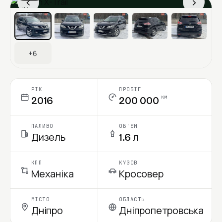
‹
›
Ціна в місяць
+6
РІК
ПРОБІГ
км
2016
200 000
ПАЛИВО
ОБ'ЄМ
Дизель
1.6 л
КПП
КУЗОВ
Механіка
Кросовер
МІСТО
ОБЛАСТЬ
Дніпро
Дніпропетровська