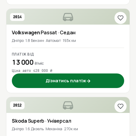
2014
Volkswagen
Passat
· Седан
Дніпро
1.8 Бензин
Автомат
193к км
ПЛАТІЖ ВІД
13 000
₴/міс
Ціна авто 428 000 ₴
Дізнатись платіж
→
2012
Skoda
Superb
· Універсал
Дніпро
1.6 Дизель
Механіка
270к км