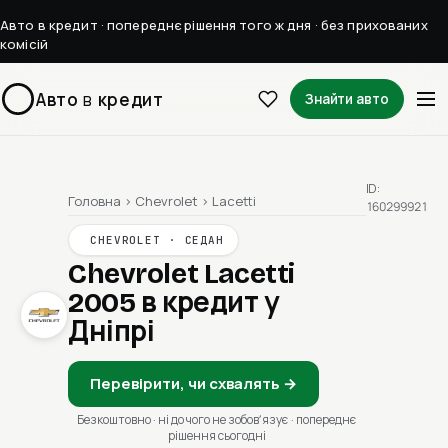
Авто в кредит · попереднє рішення того ж дня · без прихованих
комісій
Авто
в
кредит
Знайти авто
ID:
Головна
›
Chevrolet
›
Lacetti
160299921
CHEVROLET · СЕДАН
Chevrolet Lacetti
2005
в кредит у
Дніпрі
Перевірити, чи схвалять →
Безкоштовно · ні до чого не зобовʼязує · попереднє
рішення сьогодні
1 / 1