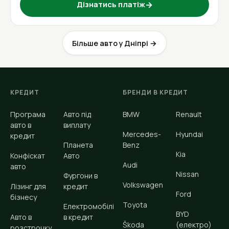
Дізнатись платіж
→
Більше авто у Дніпрі →
КРЕДИТ
БРЕНДИ В КРЕДИТ
Програма
Авто під
BMW
Renault
авто в
виплату
Mercedes-
Hyundai
кредит
Планета
Benz
Kia
Конфіскат
Авто
Audi
авто
Nissan
Фургони в
Volkswagen
Лізинг для
кредит
Ford
бізнесу
Toyota
Електромобілі
BYD
Авто в
в кредит
Škoda
(електро)
розстрочку