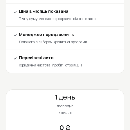
Ціна в місяць показана
Точну суму менеджер розрахує під ваше авто
Менеджер передзвонить
Допомога з вибором кредитної програми
Перевірені авто
Юридична чистота, пробіг, історія ДТП
1 день
попереднє
рішення
0 ₴