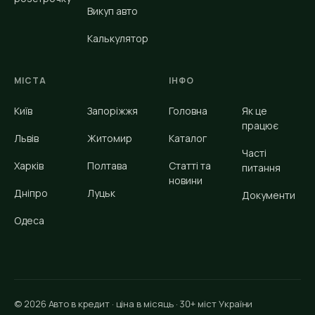
Викуп авто
Калькулятор
МІСТА
ІНФО
Київ
Запоріжжя
Головна
Як це
працює
Львів
Житомир
Каталог
Часті
Харків
Полтава
Статті та
питання
новини
Дніпро
Луцьк
Документи
Одеса
© 2026 Авто в кредит · ціна в місяць · 30+ міст України