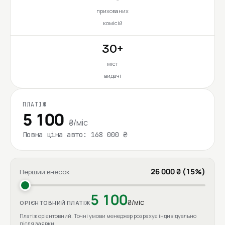
прихованих
комісій
30+
міст
видачі
ПЛАТІЖ
5 100
₴/міс
Повна ціна авто: 168 000 ₴
26 000 ₴ (15%)
Перший внесок
5 100
₴/міс
ОРІЄНТОВНИЙ ПЛАТІЖ
Платіж орієнтовний. Точні умови менеджер розрахує індивідуально
після заявки.