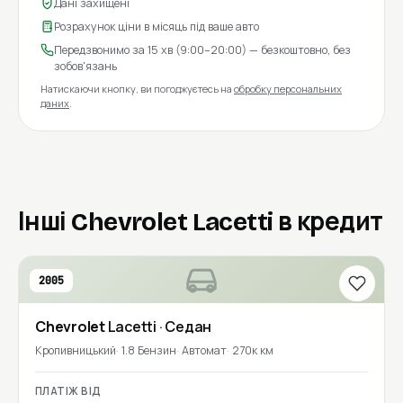
Дані захищені
Розрахунок ціни в місяць під ваше авто
Передзвонимо за 15 хв (9:00–20:00) — безкоштовно, без
зобов'язань
Натискаючи кнопку, ви погоджуєтесь на
обробку персональних
даних
.
Інші Chevrolet Lacetti в кредит
2005
Chevrolet
Lacetti
· Седан
Кропивницький
1.8 Бензин
Автомат
270к км
ПЛАТІЖ ВІД