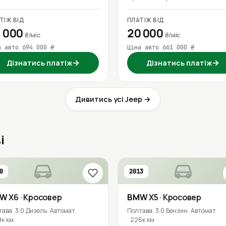
ТІЖ ВІД
ПЛАТІЖ ВІД
 000
20 000
₴/міс
₴/міс
а авто 694 000 ₴
Ціна авто 661 000 ₴
→
→
Дізнатись платіж
Дізнатись платіж
Дивитись усі Jeep →
і
0
2013
MW
X6
· Кросовер
BMW
X5
· Кросовер
тава
3.0 Дизель
Автомат
Полтава
3.0 Бензин
Автомат
9к км
226к км