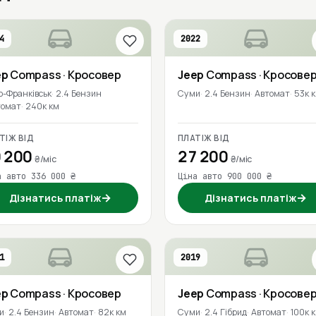
4
2022
ep
Compass
· Кросовер
Jeep
Compass
· Кросове
о-Франківськ
2.4 Бензин
Суми
2.4 Бензин
Автомат
53к 
томат
240к км
ТІЖ ВІД
ПЛАТІЖ ВІД
 200
27 200
₴/міс
₴/міс
а авто 336 000 ₴
Ціна авто 900 000 ₴
→
→
Дізнатись платіж
Дізнатись платіж
1
2019
ep
Compass
· Кросовер
Jeep
Compass
· Кросове
и
2.4 Бензин
Автомат
82к км
Суми
2.4 Гібрид
Автомат
100к 