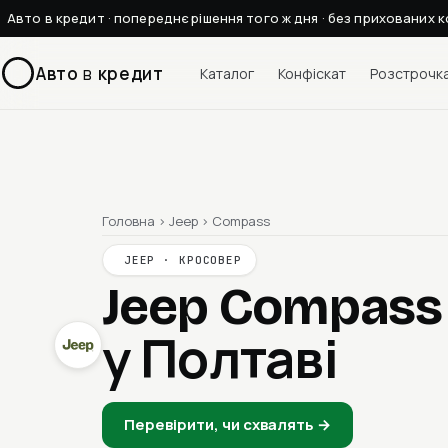
Авто в кредит · попереднє рішення того ж дня · без прихованих к
Авто
в
кредит
Каталог
Конфіскат
Розстрочк
Головна
›
Jeep
›
Compass
JEEP · КРОСОВЕР
Jeep Compass
у Полтаві
Перевірити, чи схвалять →