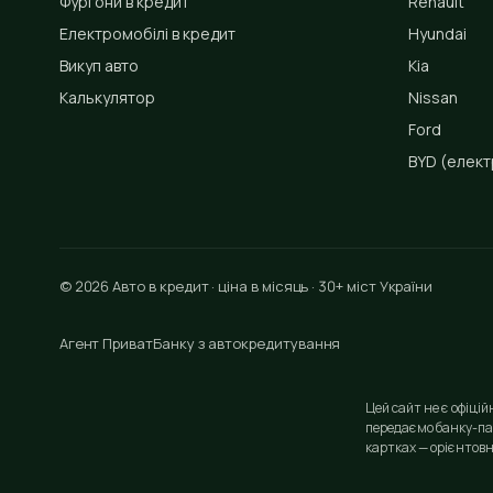
Фургони в кредит
Renault
Електромобілі в кредит
Hyundai
Викуп авто
Kia
Калькулятор
Nissan
Ford
BYD
(елект
© 2026 Авто в кредит · ціна в місяць · 30+ міст України
Агент ПриватБанку з автокредитування
Цей сайт не є офіці
передаємо банку-па
картках — орієнтовн