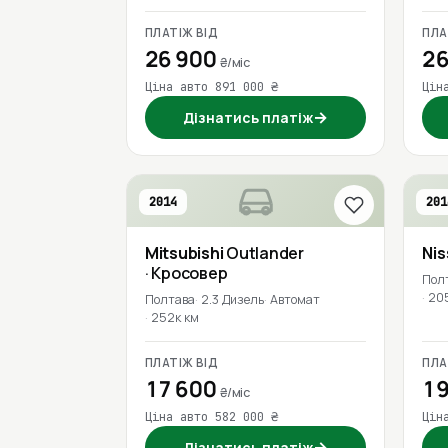
ПЛАТІЖ ВІД
ПЛА
26 900
26
₴/міс
Ціна авто 891 000 ₴
Цін
→
Дізнатись платіж
2014
201
Mitsubishi
Outlander
Ni
· Кросовер
Пол
20
Полтава
2.3 Дизель
Автомат
252к км
ПЛАТІЖ ВІД
ПЛА
17 600
19
₴/міс
Ціна авто 582 000 ₴
Цін
→
Дізнатись платіж