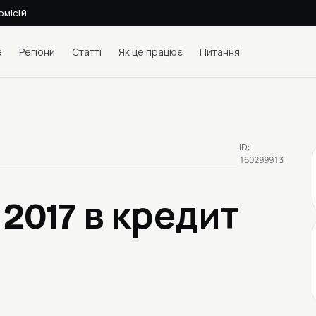
омісій
а
Регіони
Статті
Як це працює
Питання
ID:
160299913
 2017
в кредит