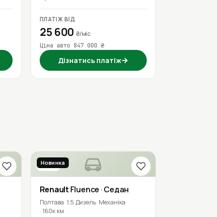
ПЛАТІЖ ВІД
25 600
₴/міс
Ціна авто 847 000 ₴
→
Дізнатись платіж
Новинка
2016
Renault
Fluence
· Седан
Полтава
1.5 Дизель
Механіка
160к км