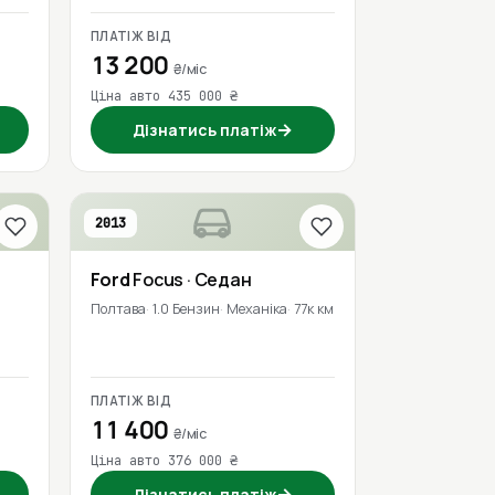
ПЛАТІЖ ВІД
13 200
₴/міс
Ціна авто 435 000 ₴
→
Дізнатись платіж
2013
Ford
Focus
· Седан
Полтава
1.0 Бензин
Механіка
77к км
ПЛАТІЖ ВІД
11 400
₴/міс
Ціна авто 376 000 ₴
→
Дізнатись платіж