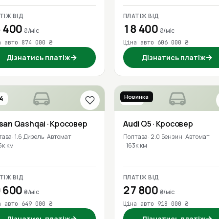
ТІЖ ВІД
ПЛАТІЖ ВІД
 400
18 400
₴/міс
₴/міс
а авто 874 000 ₴
Ціна авто 606 000 ₴
→
→
Дізнатись платіж
Дізнатись платіж
Новинка
4
2018
ssan
Qashqai
· Кросовер
Audi
Q5
· Кросовер
тава
1.6 Дизель
Автомат
Полтава
2.0 Бензин
Автомат
5к км
163к км
ТІЖ ВІД
ПЛАТІЖ ВІД
 600
27 800
₴/міс
₴/міс
а авто 649 000 ₴
Ціна авто 918 000 ₴
→
→
Дізнатись платіж
Дізнатись платіж