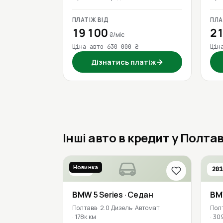
ПЛАТІЖ ВІД
ПЛА
19 100
21
₴/міс
Ціна авто 630 000 ₴
Цін
→
Дізнатись платіж
Інші авто в кредит у Полтав
Новинка
2016
201
BMW
5 Series
· Седан
B
Полтава
2.0 Дизель
Автомат
Пол
178к км
30