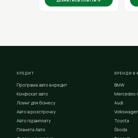
КРЕДИТ
БРЕНДИ В 
Програма авто в кредит
BMW
Конфіскат авто
Mercedes-
Лізинг для бізнесу
Audi
Авто в розстрочку
Volkswage
Авто під виплату
Toyota
Планета Авто
Škoda