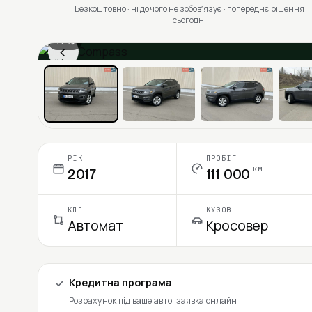
Безкоштовно · ні до чого не зобовʼязує · попереднє рішення
сьогодні
1 / 13
‹
Ціна в місяць
РІК
ПРОБІГ
км
2017
111 000
КПП
КУЗОВ
Автомат
Кросовер
Кредитна програма
Розрахунок під ваше авто, заявка онлайн