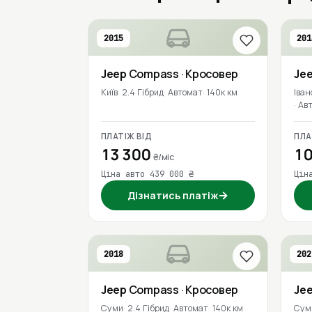
2015
201
Jeep
Compass
· Кросовер
Je
Київ
2.4 Гібрид
Автомат
140к км
Іван
Ав
ПЛАТІЖ ВІД
ПЛА
13 300
10
₴/міс
Ціна авто 439 000 ₴
Цін
→
Дізнатись платіж
2018
202
Jeep
Compass
· Кросовер
Je
Суми
2.4 Гібрид
Автомат
140к км
Сум