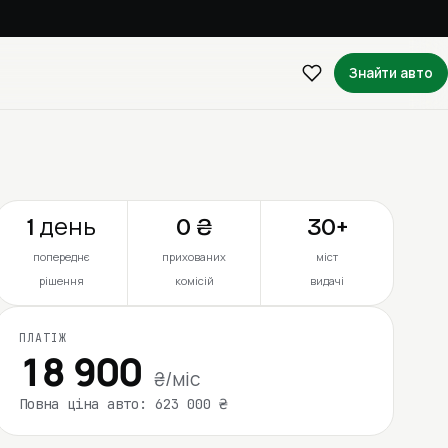
Знайти авто
1 день
0 ₴
30+
попереднє
прихованих
міст
рішення
комісій
видачі
ПЛАТІЖ
18 900
₴/міс
Повна ціна авто: 623 000 ₴