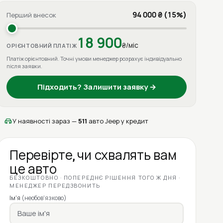
94 000 ₴ (15%)
Перший внесок
18 900
₴/міс
ОРІЄНТОВНИЙ ПЛАТІЖ
Платіж орієнтовний. Точні умови менеджер розрахує індивідуально
після заявки.
Підходить? Залишити заявку →
У наявності зараз —
511
авто Jeep у кредит
Перевірте, чи схвалять вам
це авто
БЕЗКОШТОВНО · ПОПЕРЕДНЄ РІШЕННЯ ТОГО Ж ДНЯ ·
МЕНЕДЖЕР ПЕРЕДЗВОНИТЬ
Ім'я
(необов'язково)