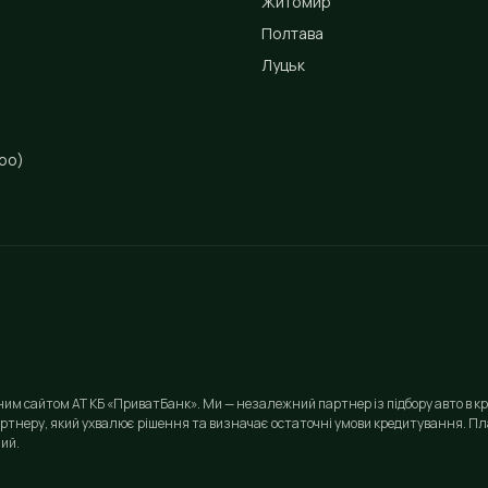
Житомир
Полтава
Луцьк
ро)
йним сайтом АТ КБ «ПриватБанк». Ми — незалежний партнер із підбору авто в кр
ртнеру, який ухвалює рішення та визначає остаточні умови кредитування. Пла
ий.