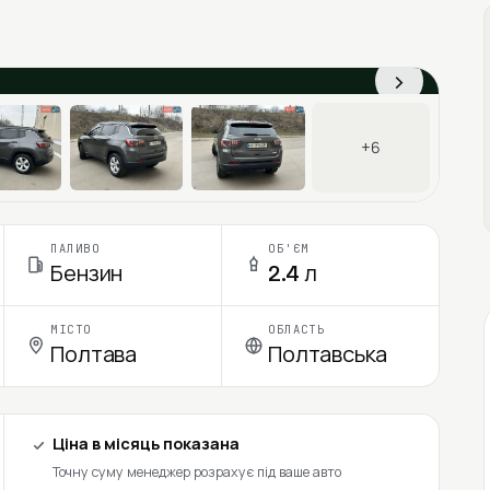
›
+6
ПАЛИВО
ОБ'ЄМ
Бензин
2.4 л
МІСТО
ОБЛАСТЬ
Полтава
Полтавська
Ціна в місяць показана
Точну суму менеджер розрахує під ваше авто