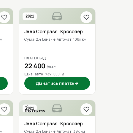
2021
р
Jeep
Compass
· Кросовер
км
Суми
2.4 Бензин
Автомат
108к км
ПЛАТІЖ ВІД
22 400
₴/міс
Ціна авто 739 000 ₴
→
Дізнатись платіж
2021
Перевірено
р
Jeep
Compass
· Кросовер
км
Суми
2.4 Бензин
Автомат
39к км