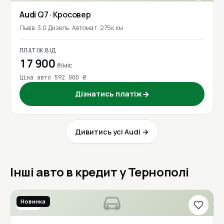
Audi
Q7
· Кросовер
Львів
3.0 Дизель
Автомат
275к км
ПЛАТІЖ ВІД
17 900
₴/міс
Ціна авто 592 000 ₴
Дізнатись платіж
→
Дивитись усі Audi →
Інші авто в кредит у Тернополі
Новинка
2020