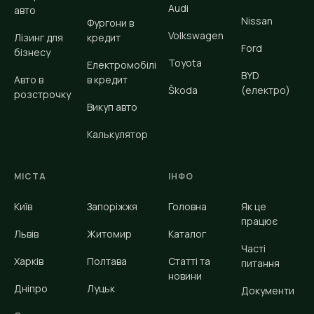
Audi
авто
Nissan
Фургони в
Volkswagen
Лізинг для
кредит
Ford
бізнесу
Toyota
Електромобілі
BYD
Авто в
в кредит
Škoda
(електро)
розстрочку
Викуп авто
Калькулятор
МІСТА
ІНФО
Київ
Запоріжжя
Головна
Як це
працює
Львів
Житомир
Каталог
Часті
Харків
Полтава
Статті та
питання
новини
Дніпро
Луцьк
Документи