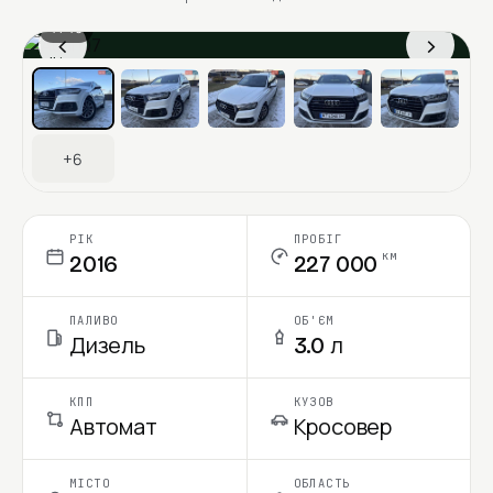
1 / 13
‹
›
Ціна в місяць
+6
РІК
ПРОБІГ
км
2016
227 000
ПАЛИВО
ОБ'ЄМ
Дизель
3.0 л
КПП
КУЗОВ
Автомат
Кросовер
МІСТО
ОБЛАСТЬ