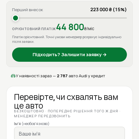
223 000 ₴ (15%)
Перший внесок
44 800
₴/міс
ОРІЄНТОВНИЙ ПЛАТІЖ
Платіж орієнтовний. Точні умови менеджер розрахує індивідуально
після заявки.
Підходить? Залишити заявку →
У наявності зараз —
2 787
авто Audi у кредит
Перевірте, чи схвалять вам
це авто
БЕЗКОШТОВНО · ПОПЕРЕДНЄ РІШЕННЯ ТОГО Ж ДНЯ ·
МЕНЕДЖЕР ПЕРЕДЗВОНИТЬ
Ім'я
(необов'язково)