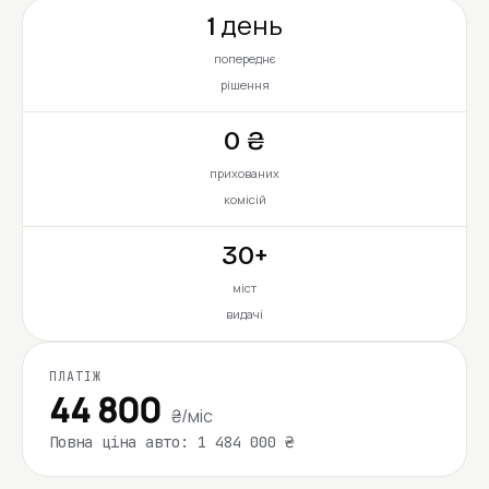
1 день
попереднє
рішення
0 ₴
прихованих
комісій
30+
міст
видачі
ПЛАТІЖ
44 800
₴/міс
Повна ціна авто: 1 484 000 ₴