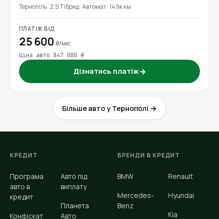
Тернопіль
2.5 Гібрид
Автомат
149к км
ПЛАТІЖ ВІД
25 600
₴/міс
Ціна авто 847 000 ₴
Дізнатись платіж
→
Більше авто у Тернополі →
КРЕДИТ
БРЕНДИ В КРЕДИТ
Програма
Авто під
BMW
Renault
авто в
виплату
Mercedes-
Hyundai
кредит
Планета
Benz
Kia
Конфіскат
Авто