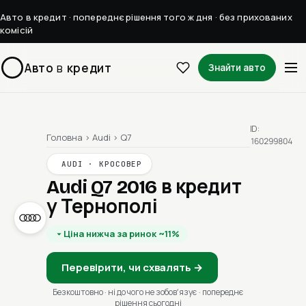
Авто в кредит · попереднє рішення того ж дня · без прихованих
комісій
Авто
в
кредит
Знайти авто
ID:
Головна
›
Audi
›
Q7
160299804
AUDI · КРОСОВЕР
Audi Q7 2016
в кредит
у Тернополі
Ціна нижча за ринок ~11%
Перевірити, чи схвалять →
Безкоштовно · ні до чого не зобовʼязує · попереднє
рішення сьогодні