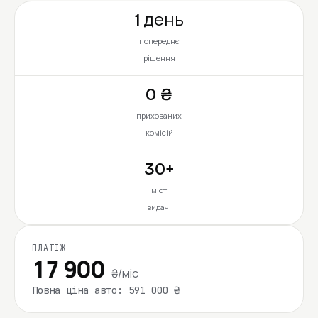
1 день
попереднє
рішення
0 ₴
прихованих
комісій
30+
міст
видачі
ПЛАТІЖ
17 900
₴/міс
Повна ціна авто: 591 000 ₴