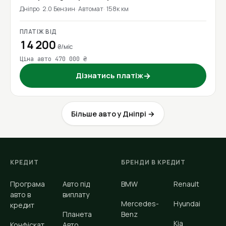
Дніпро
2.0 Бензин
Автомат
158к км
ПЛАТІЖ ВІД
14 200
₴/міс
Ціна авто 470 000 ₴
Дізнатись платіж
→
Більше авто у Дніпрі →
КРЕДИТ
БРЕНДИ В КРЕДИТ
Програма
Авто під
BMW
Renault
авто в
виплату
Mercedes-
Hyundai
кредит
Планета
Benz
Kia
Конфіскат
Авто