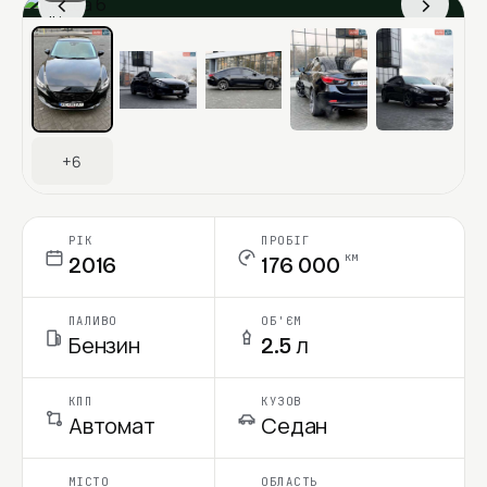
‹
›
Ціна в місяць
+6
РІК
ПРОБІГ
км
2016
176 000
ПАЛИВО
ОБ'ЄМ
Бензин
2.5 л
КПП
КУЗОВ
Автомат
Седан
МІСТО
ОБЛАСТЬ