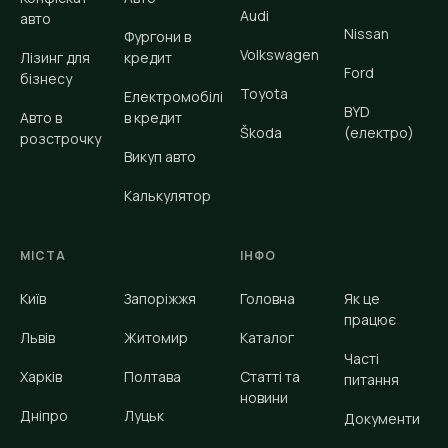
Audi
авто
Nissan
Фургони в
Volkswagen
Лізинг для
кредит
Ford
бізнесу
Toyota
Електромобілі
BYD
Авто в
в кредит
Škoda
(електро)
розстрочку
Викуп авто
Калькулятор
МІСТА
ІНФО
Київ
Запоріжжя
Головна
Як це
працює
Львів
Житомир
Каталог
Часті
Харків
Полтава
Статті та
питання
новини
Дніпро
Луцьк
Документи