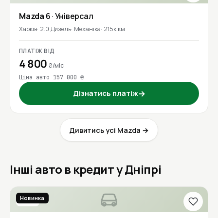
Mazda
6
· Універсал
Харків
2.0 Дизель
Механіка
215к км
ПЛАТІЖ ВІД
4 800
₴/міс
Ціна авто 157 000 ₴
Дізнатись платіж
→
Дивитись усі Mazda →
Інші авто в кредит у Дніпрі
Новинка
2018