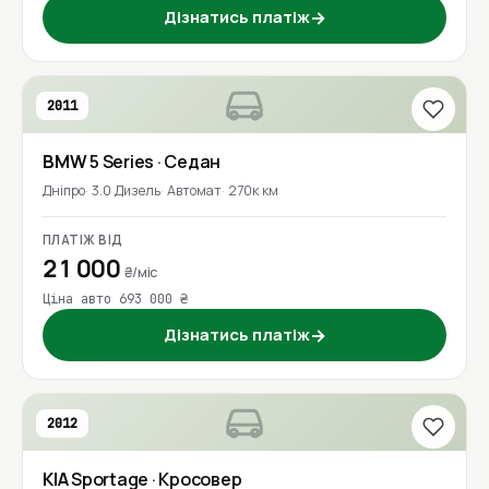
Дізнатись платіж
→
2011
BMW
5 Series
· Седан
Дніпро
3.0 Дизель
Автомат
270к км
ПЛАТІЖ ВІД
21 000
₴/міс
Ціна авто 693 000 ₴
Дізнатись платіж
→
2012
KIA
Sportage
· Кросовер