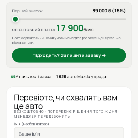
89 000 ₴ (15%)
Перший внесок
17 900
₴/міс
ОРІЄНТОВНИЙ ПЛАТІЖ
Платіж орієнтовний. Точні умови менеджер розрахує індивідуально
після заявки.
Підходить? Залишити заявку →
У наявності зараз —
1 638
авто Mazda у кредит
Перевірте, чи схвалять вам
це авто
БЕЗКОШТОВНО · ПОПЕРЕДНЄ РІШЕННЯ ТОГО Ж ДНЯ ·
МЕНЕДЖЕР ПЕРЕДЗВОНИТЬ
Ім'я
(необов'язково)