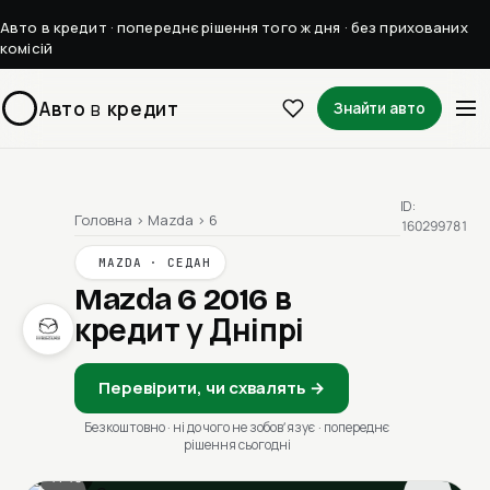
Авто в кредит · попереднє рішення того ж дня · без прихованих
комісій
Авто
в
кредит
Знайти авто
ID:
Головна
›
Mazda
›
6
160299781
MAZDA · СЕДАН
Mazda 6 2016
в
кредит у Дніпрі
Перевірити, чи схвалять →
Безкоштовно · ні до чого не зобовʼязує · попереднє
рішення сьогодні
1 / 13