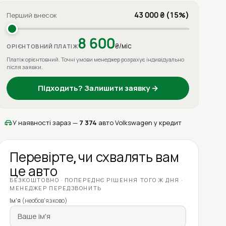
43 000 ₴ (15%)
Перший внесок
8 600
₴/міс
ОРІЄНТОВНИЙ ПЛАТІЖ
Платіж орієнтовний. Точні умови менеджер розрахує індивідуально
після заявки.
Підходить? Залишити заявку →
У наявності зараз —
7 374
авто Volkswagen у кредит
Перевірте, чи схвалять вам
це авто
БЕЗКОШТОВНО · ПОПЕРЕДНЄ РІШЕННЯ ТОГО Ж ДНЯ ·
МЕНЕДЖЕР ПЕРЕДЗВОНИТЬ
Ім'я
(необов'язково)