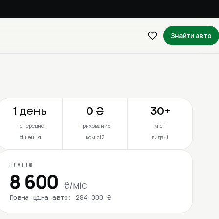
Знайти авто
1 день
0 ₴
30+
попереднє
прихованих
міст
рішення
комісій
видачі
ПЛАТІЖ
8 600
₴/міс
Повна ціна авто: 284 000 ₴