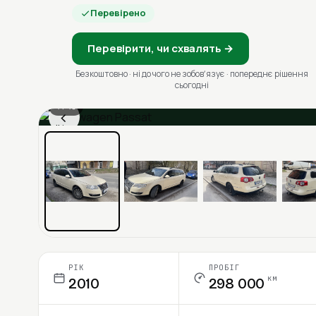
Перевірено
Перевірити, чи схвалять →
Безкоштовно · ні до чого не зобовʼязує · попереднє рішення
сьогодні
1 / 13
‹
Ціна в місяць
РІК
ПРОБІГ
км
2010
298 000