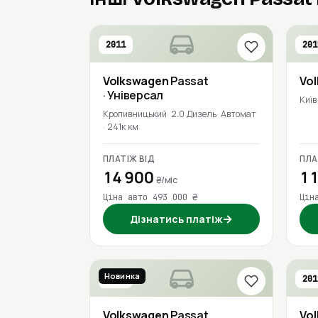
2011
201
Volkswagen
Passat
Vo
· Універсал
Київ
Кропивницький
2.0 Дизель
Автомат
241к км
ПЛАТІЖ ВІД
ПЛА
14 900
11
₴/міс
Ціна авто 493 000 ₴
Цін
→
Дізнатись платіж
Новинка
2020
201
Volkswagen
Passat
Vo