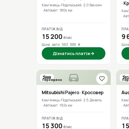
· К
Кам'янець-Подільський
2.0 Бензин
Автомат
180к км
Кам
Ав
ПЛАТІЖ ВІД
ПЛА
15 200
9 
₴/міс
Ціна авто 503 000 ₴
Цін
→
Дізнатись платіж
2008
201
Перевірено
Пер
Mitsubishi
Pajero
· Кросовер
Aud
Кам'янець-Подільський
2.5 Дизель
Кам
Автомат
192к км
Ав
ПЛАТІЖ ВІД
ПЛА
15 300
15
₴/міс