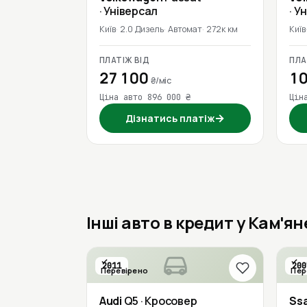
· Універсал
· У
Київ
2.0 Дизель
Автомат
272к км
Київ
ПЛАТІЖ ВІД
ПЛА
27 100
10
₴/міс
Ціна авто 896 000 ₴
Цін
→
Дізнатись платіж
Інші авто в кредит у Кам'я
2011
200
Перевірено
Пер
Audi
Q5
· Кросовер
Ss