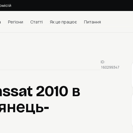
омісій
а
Регіони
Статті
Як це працює
Питання
ID:
160299347
assat 2010
в
'янець-