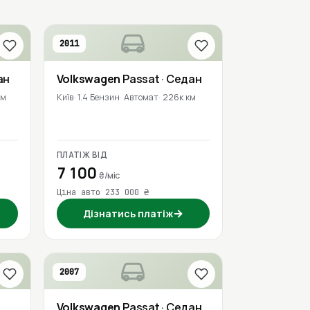
2011
ан
Volkswagen
Passat
· Седан
км
Київ
1.4 Бензин
Автомат
226к км
ПЛАТІЖ ВІД
7 100
₴/міс
Ціна авто 233 000 ₴
→
Дізнатись платіж
2007
Volkswagen
Passat
· Седан