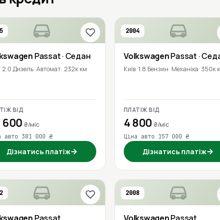
5
2004
lkswagen
Passat
· Седан
Volkswagen
Passat
· Сед
2.0 Дизель
Автомат
232к км
Київ
1.8 Бензин
Механіка
350к 
ТІЖ ВІД
ПЛАТІЖ ВІД
 600
4 800
₴/міс
₴/міс
а авто 381 000 ₴
Ціна авто 157 000 ₴
→
→
Дізнатись платіж
Дізнатись платіж
2
2008
lkswagen
Passat
Volkswagen
Passat