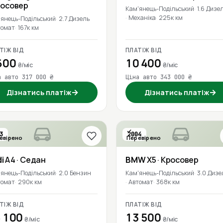
росовер
Кам'янець-Подільський
1.6 Дизе
Механіка
225к км
'янець-Подільський
2.7 Дизель
томат
167к км
ТІЖ ВІД
ПЛАТІЖ ВІД
600
10 400
₴/міс
₴/міс
а авто 317 000 ₴
Ціна авто 343 000 ₴
→
→
Дізнатись платіж
Дізнатись платіж
3
2004
евірено
Перевірено
i
A4
· Седан
BMW
X5
· Кросовер
'янець-Подільський
2.0 Бензин
Кам'янець-Подільський
3.0 Дизе
томат
290к км
Автомат
368к км
ТІЖ ВІД
ПЛАТІЖ ВІД
 100
13 500
₴/міс
₴/міс