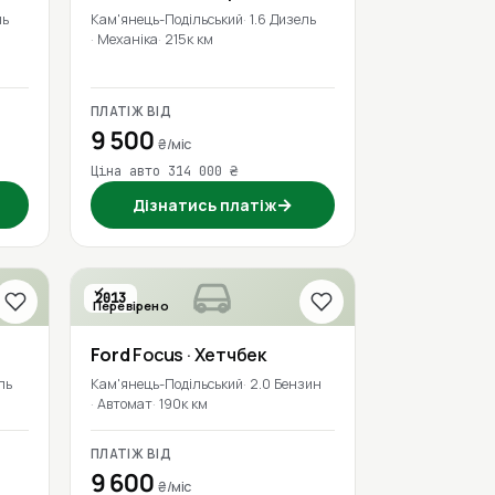
ль
Кам'янець-Подільський
1.6 Дизель
Механіка
215к км
ПЛАТІЖ ВІД
9 500
₴/міс
Ціна авто 314 000 ₴
→
Дізнатись платіж
2013
Перевірено
Ford
Focus
· Хетчбек
ль
Кам'янець-Подільський
2.0 Бензин
Автомат
190к км
ПЛАТІЖ ВІД
9 600
₴/міс