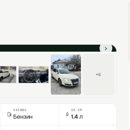
›
+6
ПАЛИВО
ОБ'ЄМ
Бензин
1.4 л