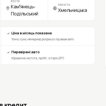
МІСТО
ОБЛАСТЬ
Кам'янець-
Хмельницька
Подільський
Ціна в місяць показана
Точну суму менеджер розрахує під ваше авто
Перевірені авто
Юридична чистота, пробіг, історія ДТП
 в кредит