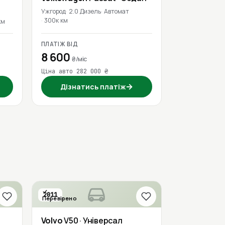
Ужгород
2.0 Дизель
Автомат
300к км
км
ПЛАТІЖ ВІД
8 600
₴/міс
Ціна авто 282 000 ₴
→
Дізнатись платіж
2011
Перевірено
Volvo
V50
· Універсал