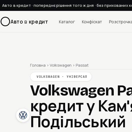
Авто в кредит · попереднє рішення того ж дня · без прихованих к
Авто
в
кредит
Каталог
Конфіскат
Розстрочк
Головна
›
Volkswagen
›
Passat
VOLKSWAGEN · УНІВЕРСАЛ
Volkswagen P
кредит у Кам
Подільський