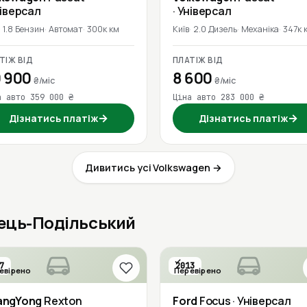
ніверсал
· Універсал
1.8 Бензин
Автомат
300к км
Київ
2.0 Дизель
Механіка
347к 
ТІЖ ВІД
ПЛАТІЖ ВІД
 900
8 600
₴/міс
₴/міс
а авто 359 000 ₴
Ціна авто 283 000 ₴
→
→
Дізнатись платіж
Дізнатись платіж
Дивитись усі Volkswagen →
нець-Подільський
7
2013
евірено
Перевірено
angYong
Rexton
Ford
Focus
· Універсал