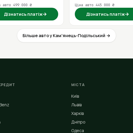
а авто 499 000 ₴
Ціна авто 445 000 ₴
→
→
Дізнатись платіж
Дізнатись платіж
Більше авто у Кам'янець-Подільський →
КРЕДИТ
МІСТА
Київ
Benz
Львів
Харків
n
Дніпро
Одеса