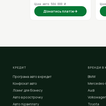
Ціна авто 506 000 ₴
Цін
→
Дізнатись платіж
КРЕДИТ
БРЕНДИ В 
Програма авто в кредит
BMW
Конфіскат авто
Mercedes-
Лізинг для бізнесу
Audi
Авто в розстрочку
Volkswage
Авто під виплату
Toyota