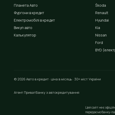
Планета Авто
Škoda
Фургони в кредит
Renault
Електромобілі в кредит
Hyundai
Викуп авто
Kia
Калькулятор
Nissan
Ford
BYD
(елект
© 2026 Авто в кредит · ціна в місяць · 30+ міст України
Агент ПриватБанку з автокредитування
Цей сайт не є офіці
передаємо банку-па