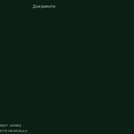
Документи
едит: заявку
тіж на місяць у