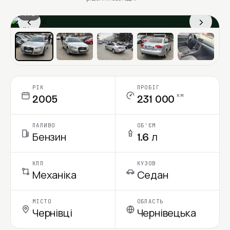
1 / 6
‹
›
Ціна в місяць
РІК
ПРОБІГ
км
2005
231 000
ПАЛИВО
ОБ'ЄМ
Бензин
1.6 л
КПП
КУЗОВ
Механіка
Седан
МІСТО
ОБЛАСТЬ
Чернівці
Чернівецька