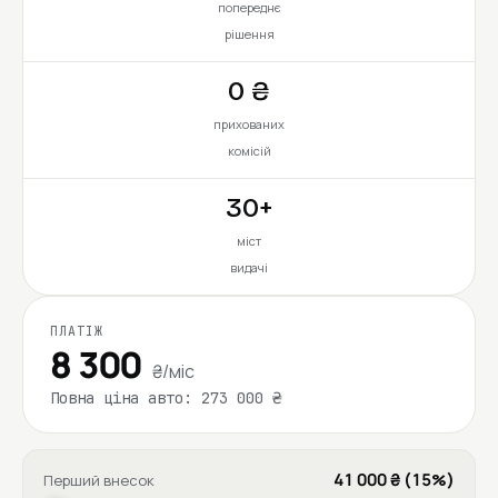
попереднє
рішення
0 ₴
прихованих
комісій
30+
міст
видачі
ПЛАТІЖ
8 300
₴/міс
Повна ціна авто: 273 000 ₴
41 000 ₴ (15%)
Перший внесок