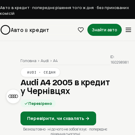
Авто в кредит · попереднє рішення того ж дня · без прихованих
комісій
Авто
в
кредит
Знайти авто
ID:
Головна
›
Audi
›
A4
160298981
AUDI · СЕДАН
Audi A4 2005
в кредит
у Чернівцях
Перевірено
Перевірити, чи схвалять →
Безкоштовно · ні до чого не зобовʼязує · попереднє
рішення сьогодні