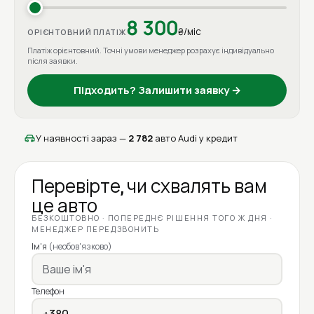
8 300
₴/міс
ОРІЄНТОВНИЙ ПЛАТІЖ
Платіж орієнтовний. Точні умови менеджер розрахує індивідуально
після заявки.
Підходить? Залишити заявку →
У наявності зараз —
2 782
авто Audi у кредит
Перевірте, чи схвалять вам
це авто
БЕЗКОШТОВНО · ПОПЕРЕДНЄ РІШЕННЯ ТОГО Ж ДНЯ ·
МЕНЕДЖЕР ПЕРЕДЗВОНИТЬ
Ім'я
(необов'язково)
Телефон