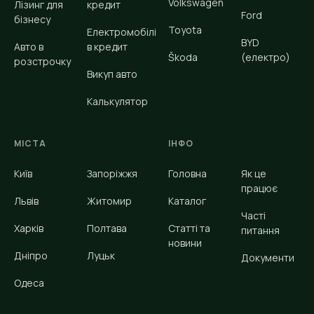
Volkswagen
Лізинг для
кредит
Ford
бізнесу
Toyota
Електромобілі
BYD
Авто в
в кредит
Škoda
(електро)
розстрочку
Викуп авто
Калькулятор
МІСТА
ІНФО
Київ
Запоріжжя
Головна
Як це
працює
Львів
Житомир
Каталог
Часті
Харків
Полтава
Статті та
питання
новини
Дніпро
Луцьк
Документи
Одеса