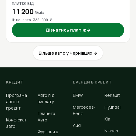
ПЛАТІЖ ВІД
11 200
₴/міс
Ціна авто 368 000 ₴
Дізнатись платіж
→
Більше авто у Чернівцях →
КРЕДИТ
БРЕНДИ В КРЕДИТ
Програма
Авто під
BMW
Renault
авто в
виплату
Mercedes-
Hyundai
кредит
Планета
Benz
Kia
Конфіскат
Авто
Audi
авто
Nissan
Фургони в