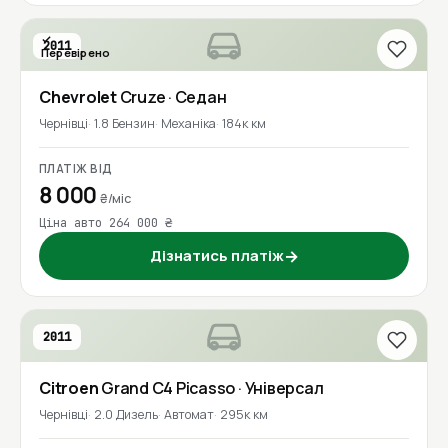
2011
Перевірено
Chevrolet
Cruze
· Седан
Чернівці
1.8 Бензин
Механіка
184к км
ПЛАТІЖ ВІД
8 000
₴/міс
Ціна авто 264 000 ₴
Дізнатись платіж
→
2011
Citroen
Grand C4 Picasso
· Універсал
Чернівці
2.0 Дизель
Автомат
295к км