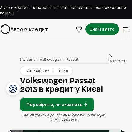
Авто в кредит · попереднє рішення того ж дня · без прихованих
комісій
Авто
в
кредит
Знайти авто
ID:
Головна
›
Volkswagen
›
Passat
160298790
VOLKSWAGEN · СЕДАН
Volkswagen Passat
2013
в кредит у Києві
Перевірити, чи схвалять →
Безкоштовно · ні до чого не зобовʼязує · попереднє
рішення сьогодні
1 / 13