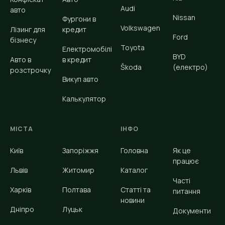
Audi
авто
Nissan
Фургони в
Volkswagen
Лізинг для
кредит
Ford
бізнесу
Toyota
Електромобілі
BYD
Авто в
в кредит
Škoda
(електро)
розстрочку
Викуп авто
Калькулятор
МІСТА
ІНФО
Київ
Запоріжжя
Головна
Як це
працює
Львів
Житомир
Каталог
Часті
Харків
Полтава
Статті та
питання
новини
Дніпро
Луцьк
Документи