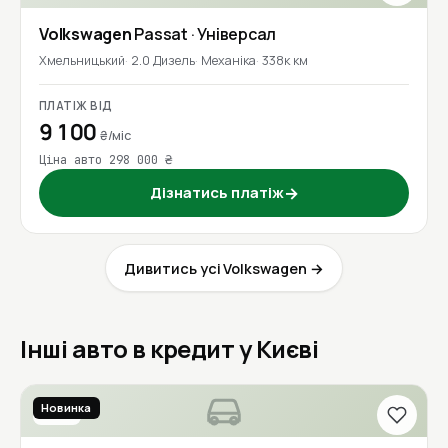
Volkswagen
Passat
· Універсал
Хмельницький
2.0 Дизель
Механіка
338к км
ПЛАТІЖ ВІД
9 100
₴/міс
Ціна авто 298 000 ₴
Дізнатись платіж
→
Дивитись усі Volkswagen →
Інші авто в кредит у Києві
Новинка
2020