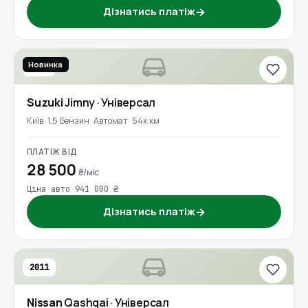
Дізнатись платіж
→
Новинка
2019
Suzuki
Jimny
· Універсал
Київ
1.5 Бензин
Автомат
54к км
ПЛАТІЖ ВІД
28 500
₴/міс
Ціна авто 941 000 ₴
Дізнатись платіж
→
2011
Nissan
Qashqai
· Універсал