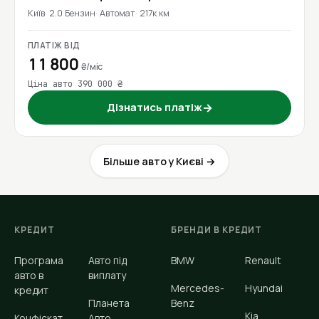
Київ
2.0 Бензин
Автомат
217к км
ПЛАТІЖ ВІД
11 800
₴/міс
Ціна авто 390 000 ₴
Дізнатись платіж
→
Більше авто у Києві →
КРЕДИТ
БРЕНДИ В КРЕДИТ
Програма
Авто під
BMW
Renault
авто в
виплату
Mercedes-
Hyundai
кредит
Планета
Benz
Kia
Конфіскат
Авто