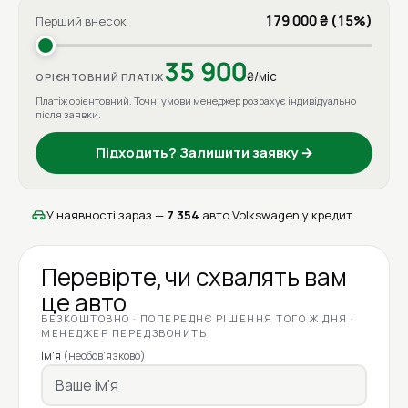
179 000 ₴ (15%)
Перший внесок
35 900
₴/міс
ОРІЄНТОВНИЙ ПЛАТІЖ
Платіж орієнтовний. Точні умови менеджер розрахує індивідуально
після заявки.
Підходить? Залишити заявку →
У наявності зараз —
7 354
авто Volkswagen у кредит
Перевірте, чи схвалять вам
це авто
БЕЗКОШТОВНО · ПОПЕРЕДНЄ РІШЕННЯ ТОГО Ж ДНЯ ·
МЕНЕДЖЕР ПЕРЕДЗВОНИТЬ
Ім'я
(необов'язково)