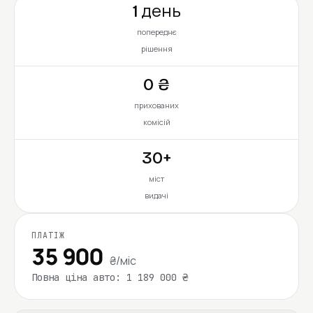
1 день
попереднє
рішення
0 ₴
прихованих
комісій
30+
міст
видачі
ПЛАТІЖ
35 900
₴/міс
Повна ціна авто: 1 189 000 ₴