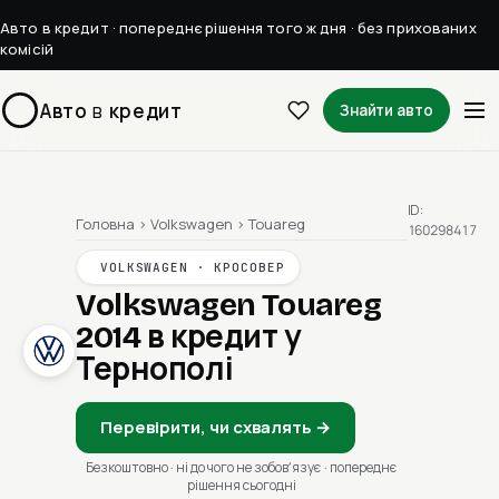
Авто в кредит · попереднє рішення того ж дня · без прихованих
комісій
Авто
в
кредит
Знайти авто
ID:
Головна
›
Volkswagen
›
Touareg
160298417
VOLKSWAGEN · КРОСОВЕР
Volkswagen Touareg
2014
в кредит у
Тернополі
Перевірити, чи схвалять →
Безкоштовно · ні до чого не зобовʼязує · попереднє
рішення сьогодні