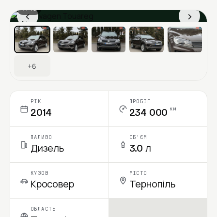
1 / 13
‹
›
Ціна в місяць
+6
РІК
ПРОБІГ
км
2014
234 000
ПАЛИВО
ОБ'ЄМ
Дизель
3.0 л
КУЗОВ
МІСТО
Кросовер
Тернопіль
ОБЛАСТЬ