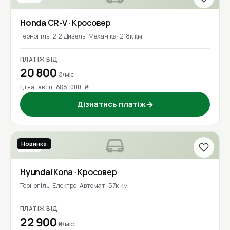
Honda
CR-V
· Кросовер
Тернопіль
2.2 Дизель
Механіка
218к км
ПЛАТІЖ ВІД
20 800
₴/міс
Ціна авто 686 000 ₴
Дізнатись платіж
→
Новинка
2020
Hyundai
Kona
· Кросовер
Тернопіль
Електро
Автомат
57к км
ПЛАТІЖ ВІД
22 900
₴/міс