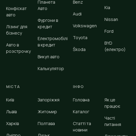
Планета
Benz
Kia
Конфіскат
Авто
Audi
авто
Nissan
Фургони в
Volkswagen
Лізинг для
кредит
Ford
бізнесу
Toyota
Електромобілі
BYD
Авто в
в кредит
Škoda
(електро)
розстрочку
Викуп авто
Калькулятор
МІСТА
ІНФО
Київ
Запоріжжя
Головна
Як це
працює
Львів
Житомир
Каталог
Часті
Харків
Полтава
Статті та
питання
новини
Дніпро
Луцьк