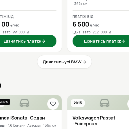
367к км
ТІЖ ВІД
ПЛАТІЖ ВІД
100
6 500
₴/міс
₴/міс
а авто 99 000 ₴
Ціна авто 212 000 ₴
→
→
Дізнатись платіж
Дізнатись платіж
Дивитись усі BMW →
і
инка
6
2015
undai
Sonata
· Седан
Volkswagen
Passat
· Універсал
ниця
1.6 Бензин
Автомат
155к км