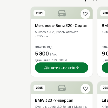
2001
200
Mercedes-Benz
320
· Седан
B
Миколаїв
3.2 Дизель
Автомат
Київ
450к км
ПЛАТІЖ ВІД
ПЛА
5 800
9 
₴/міс
Ціна авто 189 000 ₴
Цін
→
Дізнатись платіж
2005
201
BMW
320
· Універсал
Lif
Хмельницький
2.0 Бензин
Механіка
Київ