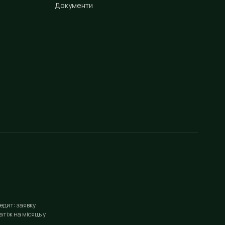
Документи
едит: заявку
тіж на місяць у