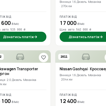
Вінниця
1.6 Дизель
Механіка
270к км
ТІЖ ВІД
ПЛАТІЖ ВІД
 600
17 000
₴/міс
₴/міс
а авто 515 000 ₴
Ціна авто 562 000 ₴
→
→
Дізнатись платіж
Дізнатись платіж
2
2011
lkswagen
Transporter
Nissan
Qashqai
· Кросове
ургон
Вінниця
1.6 Дизель
Механіка
204к км
ниця
2.0 Дизель
Механіка
0к км
ТІЖ ВІД
ПЛАТІЖ ВІД
 100
12 400
₴/міс
₴/міс