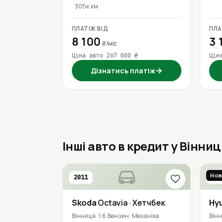
305к км
ПЛАТІЖ ВІД
ПЛА
8 100
3 
₴/міс
Ціна авто 267 000 ₴
Цін
→
Дізнатись платіж
Інші авто в кредит у Вінниц
Нов
2011
201
Skoda
Octavia
· Хетчбек
Hy
Вінниця
1.6 Бензин
Механіка
Він