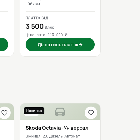
96к км
ПЛАТІЖ ВІД
3 500
₴/міс
Ціна авто 113 000 ₴
→
Дізнатись платіж
Новинка
2021
Skoda
Octavia
· Універсал
Вінниця
2.0 Дизель
Автомат