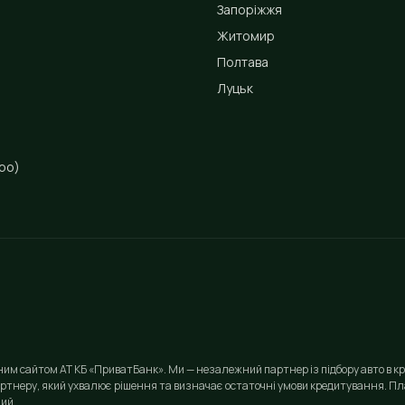
Запоріжжя
Житомир
Полтава
Луцьк
ро)
йним сайтом АТ КБ «ПриватБанк». Ми — незалежний партнер із підбору авто в кр
ртнеру, який ухвалює рішення та визначає остаточні умови кредитування. Пла
ий.