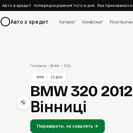
Авто в кредит · попереднє рішення того ж дня · без прихованих к
Авто
в
кредит
Каталог
Конфіскат
Розстрочк
Головна
›
BMW
›
320
BMW · СЕДАН
BMW 320 201
Вінниці
Перевірити, чи схвалять →