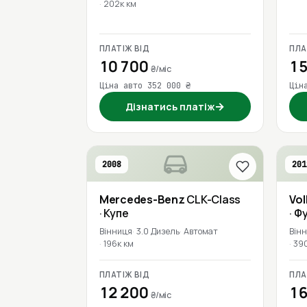
202к км
ПЛАТІЖ ВІД
ПЛА
10 700
15
₴/міс
Ціна авто 352 000 ₴
Цін
→
Дізнатись платіж
2008
201
Mercedes-Benz
CLK-Class
Vo
· Купе
· Ф
Вінниця
3.0 Дизель
Автомат
Він
196к км
39
ПЛАТІЖ ВІД
ПЛА
12 200
16
₴/міс