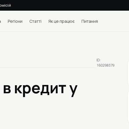
омісій
а
Регіони
Статті
Як це працює
Питання
ID:
160298379
2
в кредит у