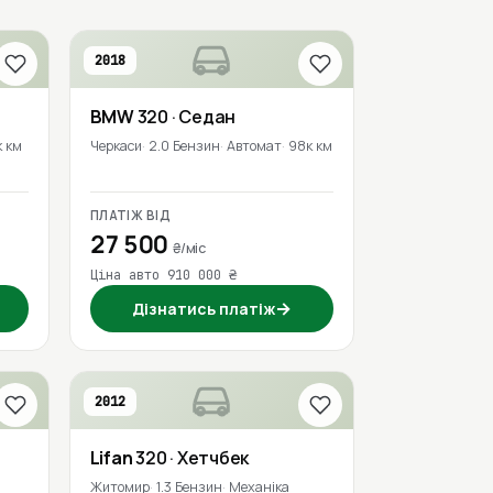
2018
BMW
320
· Седан
к км
Черкаси
2.0 Бензин
Автомат
98к км
ПЛАТІЖ ВІД
27 500
₴/міс
Ціна авто 910 000 ₴
→
Дізнатись платіж
2012
Lifan
320
· Хетчбек
Житомир
1.3 Бензин
Механіка