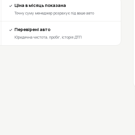
Ціна в місяць показана
Точну суму менеджер розрахує під ваше авто
Перевірені авто
Юридична чистота, пробіг, історія ДТП