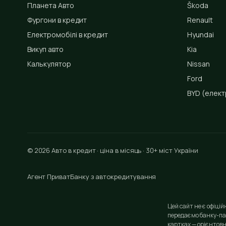
Планета Авто
Škoda
Фургони в кредит
Renault
Електромобілі в кредит
Hyundai
Викуп авто
Kia
Калькулятор
Nissan
Ford
BYD
(елект
© 2026 Авто в кредит · ціна в місяць · 30+ міст України
Агент ПриватБанку з автокредитування
Цей сайт не є офіці
передаємо банку-па
картках — орієнтовн