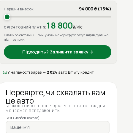
94 000 ₴ (15%)
Перший внесок
18 800
₴/міс
ОРІЄНТОВНИЙ ПЛАТІЖ
Платіж орієнтовний. Точні умови менеджер розрахує індивідуально
після заявки.
Підходить? Залишити заявку →
У наявності зараз —
2 824
авто Bmw у кредит
Перевірте, чи схвалять вам
це авто
БЕЗКОШТОВНО · ПОПЕРЕДНЄ РІШЕННЯ ТОГО Ж ДНЯ ·
МЕНЕДЖЕР ПЕРЕДЗВОНИТЬ
Ім'я
(необов'язково)