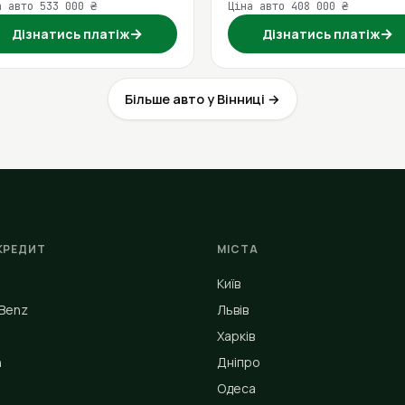
а авто 533 000 ₴
Ціна авто 408 000 ₴
→
→
Дізнатись платіж
Дізнатись платіж
Більше авто у Вінниці →
КРЕДИТ
МІСТА
Київ
Benz
Львів
Харків
n
Дніпро
Одеса