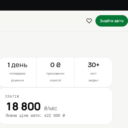
Знайти авто
1 день
0 ₴
30+
попереднє
прихованих
міст
рішення
комісій
видачі
ПЛАТІЖ
18 800
₴/міс
Повна ціна авто: 622 000 ₴