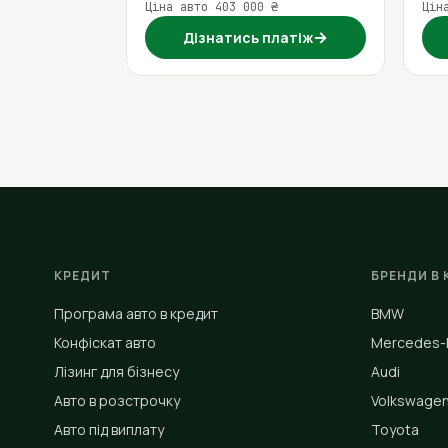
Ціна авто 403 000 ₴
Цін
→
Дізнатись платіж
КРЕДИТ
БРЕНДИ В 
Програма авто в кредит
BMW
Конфіскат авто
Mercedes-
Лізинг для бізнесу
Audi
Авто в розстрочку
Volkswage
Авто під виплату
Toyota