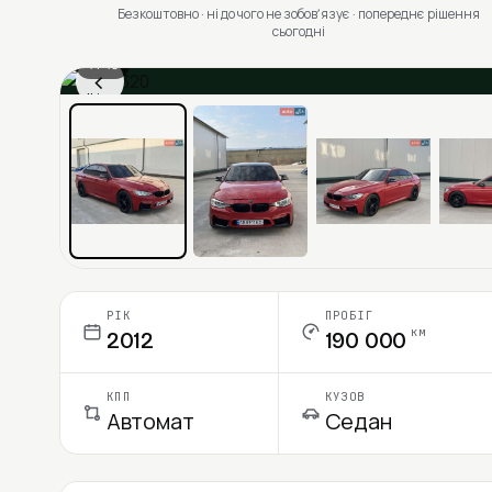
Безкоштовно · ні до чого не зобовʼязує · попереднє рішення
сьогодні
1 / 13
‹
Ціна в місяць
РІК
ПРОБІГ
км
2012
190 000
КПП
КУЗОВ
Автомат
Седан