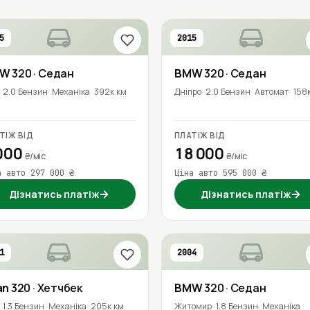
5
2015
MW
320
· Седан
BMW
320
· Седан
2.0 Бензин
Механіка
392к км
Дніпро
2.0 Бензин
Автомат
158
ТІЖ ВІД
ПЛАТІЖ ВІД
000
18 000
₴/міс
₴/міс
а авто 297 000 ₴
Ціна авто 595 000 ₴
→
→
Дізнатись платіж
Дізнатись платіж
1
2004
an
320
· Хетчбек
BMW
320
· Седан
1.3 Бензин
Механіка
205к км
Житомир
1.8 Бензин
Механіка