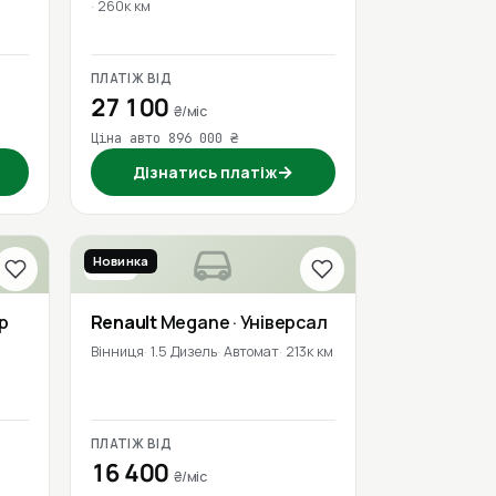
260к км
ПЛАТІЖ ВІД
27 100
₴/міс
Ціна авто 896 000 ₴
→
Дізнатись платіж
Новинка
2016
р
Renault
Megane
· Універсал
Вінниця
1.5 Дизель
Автомат
213к км
ПЛАТІЖ ВІД
16 400
₴/міс