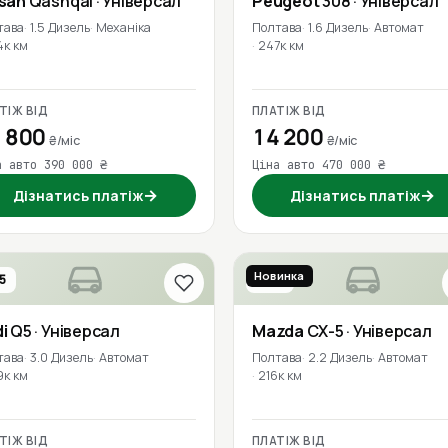
ssan
Qashqai
· Універсал
Peugeot
308
· Універсал
тава
1.5 Дизель
Механіка
Полтава
1.6 Дизель
Автомат
4к км
247к км
ТІЖ ВІД
ПЛАТІЖ ВІД
 800
14 200
₴/міс
₴/міс
а авто 390 000 ₴
Ціна авто 470 000 ₴
→
→
Дізнатись платіж
Дізнатись платіж
Новинка
5
2016
i
Q5
· Універсал
Mazda
CX-5
· Універсал
тава
3.0 Дизель
Автомат
Полтава
2.2 Дизель
Автомат
9к км
216к км
ТІЖ ВІД
ПЛАТІЖ ВІД