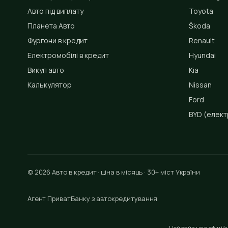
Авто під виплату
Toyota
Планета Авто
Škoda
Фургони в кредит
Renault
Електромобілі в кредит
Hyundai
Викуп авто
Kia
Калькулятор
Nissan
Ford
BYD
(елект
© 2026 Авто в кредит · ціна в місяць · 30+ міст України
Агент ПриватБанку з автокредитування