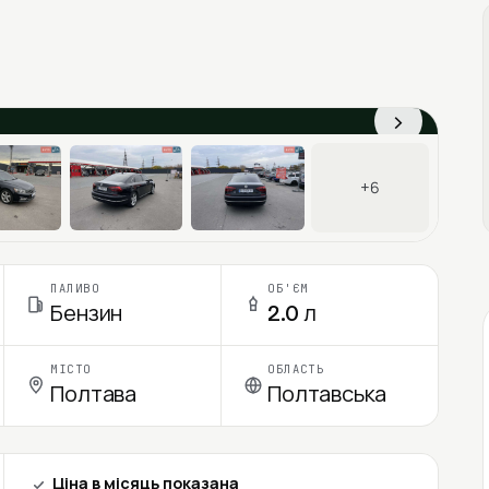
›
+6
ПАЛИВО
ОБ'ЄМ
Бензин
2.0 л
МІСТО
ОБЛАСТЬ
Полтава
Полтавська
Ціна в місяць показана