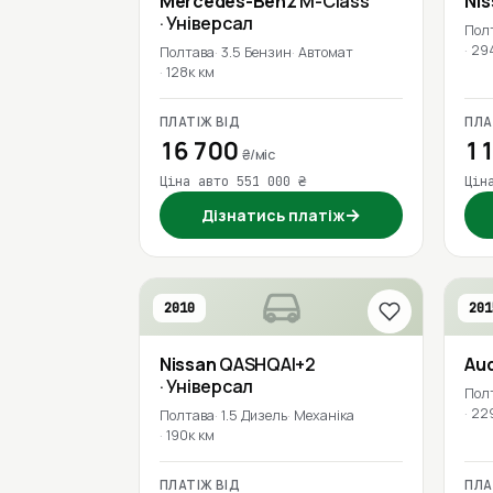
Mercedes-Benz
M-Class
Ni
· Універсал
Пол
29
Полтава
3.5 Бензин
Автомат
128к км
ПЛАТІЖ ВІД
ПЛА
16 700
11
₴/міс
Ціна авто 551 000 ₴
Цін
→
Дізнатись платіж
2010
201
Nissan
QASHQAI+2
Aud
· Універсал
Пол
22
Полтава
1.5 Дизель
Механіка
190к км
ПЛАТІЖ ВІД
ПЛА