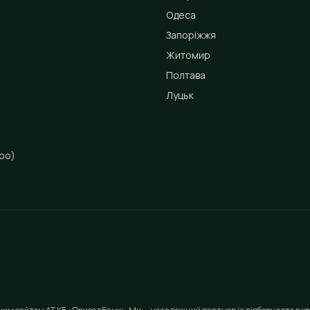
Одеса
Запоріжжя
Житомир
Полтава
Луцьк
ро)