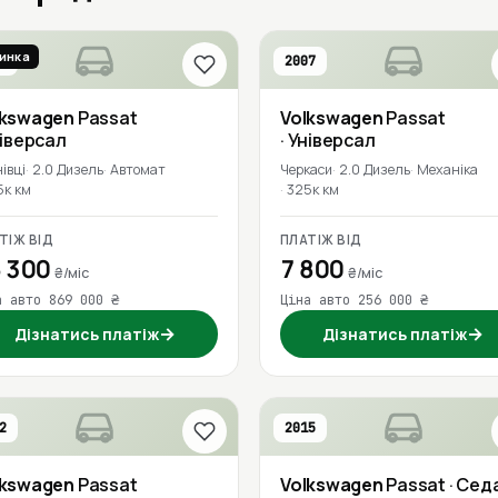
инка
9
2007
lkswagen
Passat
Volkswagen
Passat
ніверсал
· Універсал
івці
2.0 Дизель
Автомат
Черкаси
2.0 Дизель
Механіка
5к км
325к км
ТІЖ ВІД
ПЛАТІЖ ВІД
 300
7 800
₴/міс
₴/міс
а авто 869 000 ₴
Ціна авто 256 000 ₴
→
→
Дізнатись платіж
Дізнатись платіж
2
2015
lkswagen
Passat
Volkswagen
Passat
· Сед