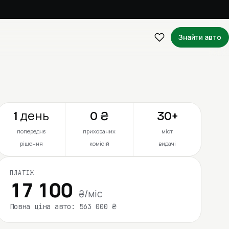
Знайти авто
1 день
0 ₴
30+
попереднє
прихованих
міст
рішення
комісій
видачі
ПЛАТІЖ
17 100
₴/міс
Повна ціна авто: 563 000 ₴