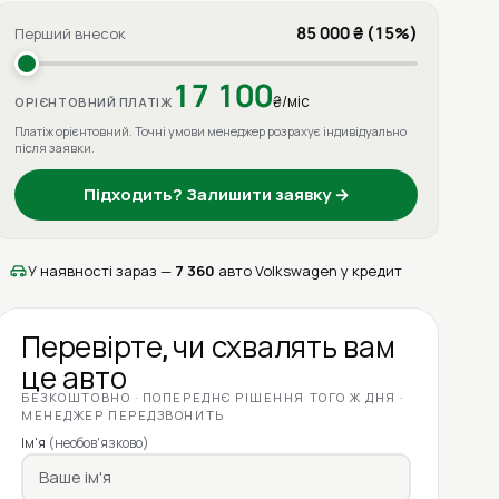
85 000 ₴ (15%)
Перший внесок
17 100
₴/міс
ОРІЄНТОВНИЙ ПЛАТІЖ
Платіж орієнтовний. Точні умови менеджер розрахує індивідуально
після заявки.
Підходить? Залишити заявку →
У наявності зараз —
7 360
авто Volkswagen у кредит
Перевірте, чи схвалять вам
це авто
БЕЗКОШТОВНО · ПОПЕРЕДНЄ РІШЕННЯ ТОГО Ж ДНЯ ·
МЕНЕДЖЕР ПЕРЕДЗВОНИТЬ
Ім'я
(необов'язково)