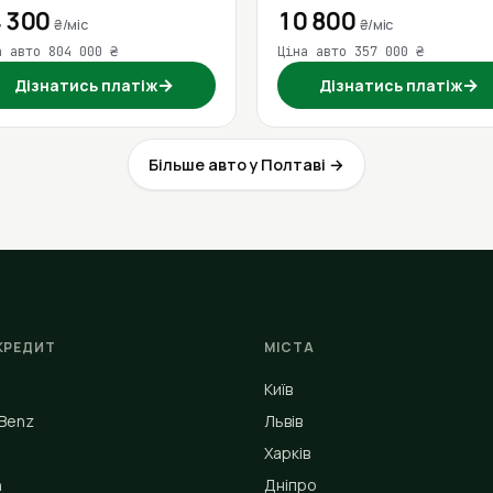
 300
10 800
₴/міс
₴/міс
а авто 804 000 ₴
Ціна авто 357 000 ₴
→
→
Дізнатись платіж
Дізнатись платіж
Більше авто у Полтаві →
КРЕДИТ
МІСТА
Київ
Benz
Львів
Харків
n
Дніпро