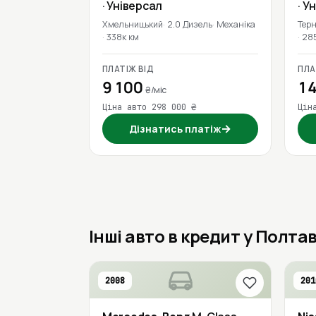
· Універсал
· У
Хмельницький
2.0 Дизель
Механіка
Терн
338к км
28
ПЛАТІЖ ВІД
ПЛА
9 100
14
₴/міс
Ціна авто 298 000 ₴
Цін
→
Дізнатись платіж
Інші авто в кредит у Полтав
2008
201