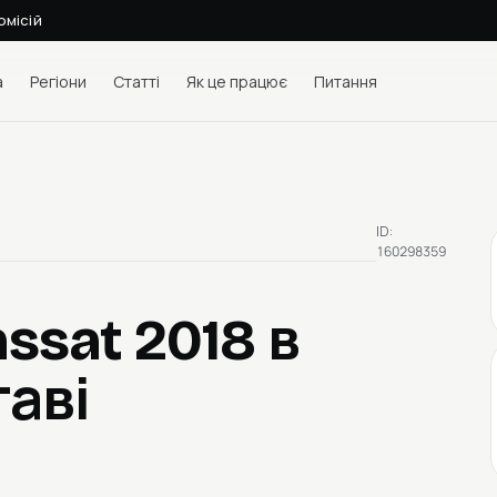
омісій
а
Регіони
Статті
Як це працює
Питання
ID:
160298359
assat 2018
в
таві