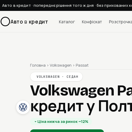
Авто в кредит · попереднє рішення того ж дня · без прихованих к
Авто
в
кредит
Каталог
Конфіскат
Розстрочк
Головна
›
Volkswagen
›
Passat
VOLKSWAGEN · СЕДАН
Volkswagen P
кредит у Пол
Ціна нижча за ринок ~12%