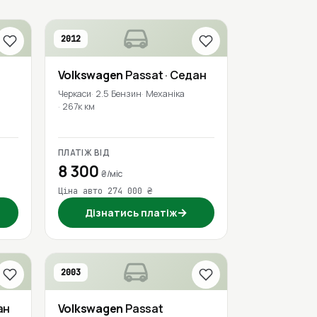
2012
Volkswagen
Passat
· Седан
Черкаси
2.5 Бензин
Механіка
267к км
ПЛАТІЖ ВІД
8 300
₴/міс
Ціна авто 274 000 ₴
→
Дізнатись платіж
2003
ан
Volkswagen
Passat