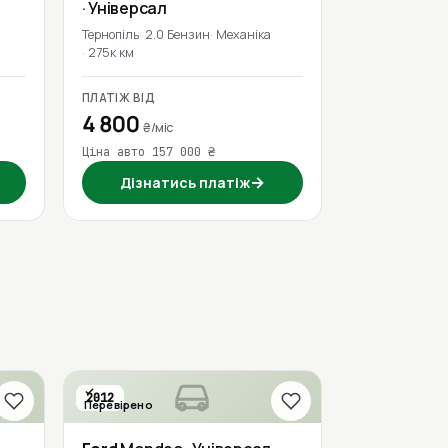
· Універсал
Тернопіль
2.0 Бензин
Механіка
275к км
ПЛАТІЖ ВІД
4 800
₴/міс
Ціна авто 157 000 ₴
→
Дізнатись платіж
2012
Перевірено