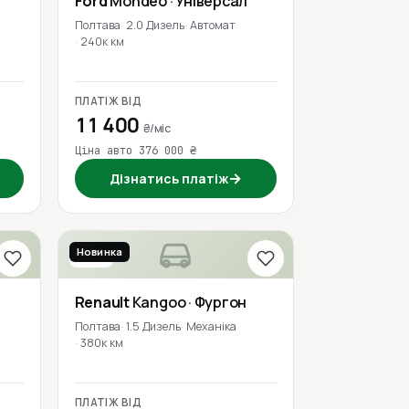
Ford
Mondeo
· Універсал
Полтава
2.0 Дизель
Автомат
240к км
ПЛАТІЖ ВІД
11 400
₴/міс
Ціна авто 376 000 ₴
→
Дізнатись платіж
Новинка
2016
Renault
Kangoo
· Фургон
Полтава
1.5 Дизель
Механіка
380к км
ПЛАТІЖ ВІД