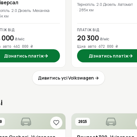
ніверсал
Тернопіль
2.0 Дизель
Автомат
285к км
опіль
2.0 Дизель
Механіка
5к км
ТІЖ ВІД
ПЛАТІЖ ВІД
 000
20 300
₴/міс
₴/міс
а авто 461 000 ₴
Ціна авто 672 000 ₴
→
→
Дізнатись платіж
Дізнатись платіж
Дивитись усі Volkswagen →
і
0
2015