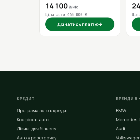
14 100
24
₴/міс
Ціна авто 465 000 ₴
Цін
→
Дізнатись платіж
КРЕДИТ
БРЕНДИ В 
Програма авто в кредит
BMW
Конфіскат авто
Mercedes-
Лізинг для бізнесу
Audi
Авто в розстрочку
Volkswage