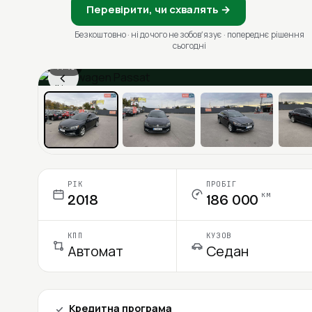
Перевірити, чи схвалять →
Безкоштовно · ні до чого не зобовʼязує · попереднє рішення
сьогодні
1 / 13
‹
Ціна в місяць
РІК
ПРОБІГ
км
2018
186 000
КПП
КУЗОВ
Автомат
Седан
Кредитна програма